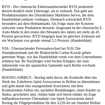
BYD - Der chinesische Elektroautohersteller BYD produziert
derzeit deutlich mehr Fahrzeuge, als er verkauft. Das geht aus
Produktionsdaten des Dienstleisters Marklines hervor, die dem
Handelsblatt exklusiv vorliegen. Demnach schwächelt BYD
besonders auf dem Heimatmarkt. Als Folge muss der Konzern
zeitweise seine Produktion drosseln. Insgesamt ist der chinesische E-
Auto-Markt in den ersten drei Monaten des Jahres um mehr als 45
Prozent gewachsen. BYD hingegen kam im gleichen Zeitraum auf
ein Wachstum von gerade einmal 5,5 Prozent. (Handelsblatt)
N26 - Überraschender Personalwechsel bei N26: Die
Smartphonebank und die Risikochefin Carina Kozole gehen
getrennte Wege, wie das Handelsblatt vorab von dem Unternehmen
erfahren hat. Ihr Nachfolger wird Jochen Klöpper, der zum
Jahresende von der spanischen Santander nach Berlin wechselt.
(Handelsblatt)
BOEING/AIRBUS - Boeing steht davor, die Kontrolle über das
Werk des Zulieferers Spirit Aerosystems in Belfast zu übernehmen
und geht damit eine unangenehme Koexistenz mit dem
Konkurrenten Airbus ein, nachdem Bemühungen, einen Käufer zu
finden, gescheitert sind. Airbus hatte sich bereit erklärt, im Zuge
milliardenschweren Übernahme von Spirit Aerosystems durch
Boeing die Flügelproduktion für den A220-Jet am Standort Belfast