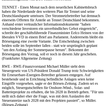
TENNET - Einen Monat nach dem neuerlichen Kabinettsbruch
haben die Niederlande den weiteren Plan für Tennet und seine
Deutschlandsparte umrissen. Der Stromnetzbetreiber hat demnach
einerseits Offerten für Anteile an Tennet Deutschland bekommen.
Anhand erster vertraulicher Informationsdokumente "haben
verschiedene Investoren ein unverbindliches Gebot eingereicht",
schreibt der geschäftsführende Finanzminister Eelco Heinen von der
liberalen VVD in einem Brief ans Parlament. Andererseits bleibt ein
Börsengang eine zweite Variante. Die Entscheidung zwischen
beiden solle im September fallen - statt wie ursprünglich geplant
"um den Anfang der Sommerpause herum". Bekommt der
Börsengang den Vorzug, soll er noch in diesem Jahr geschehen.
(Frankfurter Allgemeine Zeitung)
RWE - RWE-Finanzvorstand Michael Müller sieht dem
Steuergesetz von US-Präsident Donald Trump trotz Schwierigkeiten
für Erneuerbare-Energien-Betreiber gelassen entgegen. Auf
bestehende und in Errichtung befindliche Anlagen seien keine
Eingriffe vorgesehen, sagte er der Börsen-Zeitung. Zudem sei es
möglich, Steuergutschriften für Onshore-Wind-, Solar- und
Batterieprojekte zu erhalten, die bis 2028 in Betrieb gehen. "Für uns
stellt sich daher eher die Frage, was mit dem Auslaufen der
Steueranreize nach 2028 mit den Projekten passiert", so Müller.
(Börsen-Zeitung)