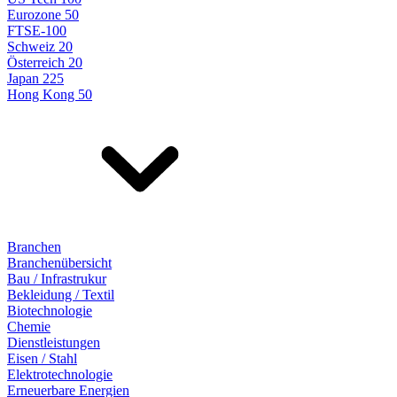
Eurozone 50
FTSE-100
Schweiz 20
Österreich 20
Japan 225
Hong Kong 50
Branchen
Branchenübersicht
Bau / Infrastrukur
Bekleidung / Textil
Biotechnologie
Chemie
Dienstleistungen
Eisen / Stahl
Elektrotechnologie
Erneuerbare Energien