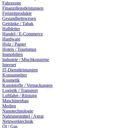
Fahrzeuge
Finanzdienstleistungen
Freizeitprodukte
Gesundheitswesen
Getränke / Tabak
Halbleiter
Handel / E-Commerce
Hardware
Holz / Papier
Hotels / Tourismus
Immobilien
Industrie / Mischkonzerne
Internet
IT-Dienstleistungen
Konsumgüter
Kosmetik
Kunststoffe / Verpackungen
Logistik / Transport
Luftfahrt / Rüstung
Maschinenbau
Medien
Nanotechnologie
Nahrungsmittel / Agrar
Netzwerktechnik
Öl / Gas