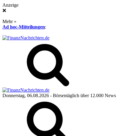
Anzeige
❌
Mehr »
Ad hoc-Mitteilungen
:
Donnerstag, 06.08.2026
- Börsentäglich über 12.000 News