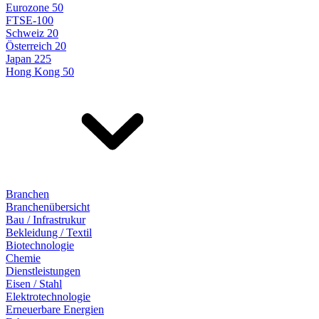
Eurozone 50
FTSE-100
Schweiz 20
Österreich 20
Japan 225
Hong Kong 50
Branchen
Branchenübersicht
Bau / Infrastrukur
Bekleidung / Textil
Biotechnologie
Chemie
Dienstleistungen
Eisen / Stahl
Elektrotechnologie
Erneuerbare Energien