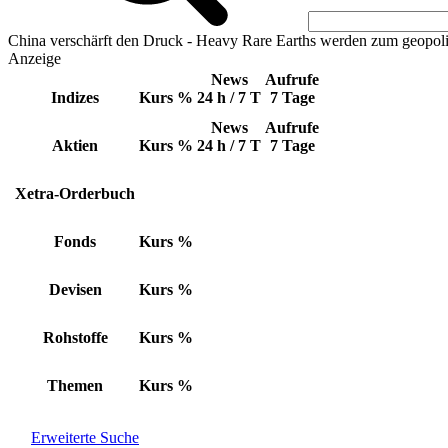
China verschärft den Druck - Heavy Rare Earths werden zum geopoli
Anzeige
News
Aufrufe
Indizes
Kurs
%
24 h / 7 T
7 Tage
News
Aufrufe
Aktien
Kurs
%
24 h / 7 T
7 Tage
Xetra-Orderbuch
Fonds
Kurs
%
Devisen
Kurs
%
Rohstoffe
Kurs
%
Themen
Kurs
%
Erweiterte Suche