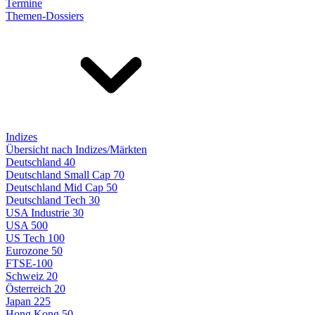
Termine
Themen-Dossiers
Indizes
Übersicht nach Indizes/Märkten
Deutschland 40
Deutschland Small Cap 70
Deutschland Mid Cap 50
Deutschland Tech 30
USA Industrie 30
USA 500
US Tech 100
Eurozone 50
FTSE-100
Schweiz 20
Österreich 20
Japan 225
Hong Kong 50