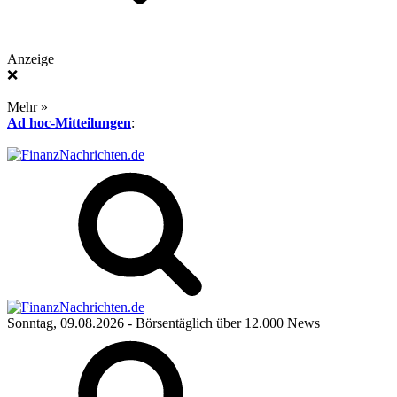
Anzeige
❌
Mehr »
Ad hoc-Mitteilungen
:
Sonntag, 09.08.2026
- Börsentäglich über 12.000 News