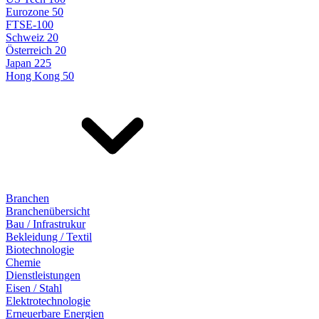
Eurozone 50
FTSE-100
Schweiz 20
Österreich 20
Japan 225
Hong Kong 50
Branchen
Branchenübersicht
Bau / Infrastrukur
Bekleidung / Textil
Biotechnologie
Chemie
Dienstleistungen
Eisen / Stahl
Elektrotechnologie
Erneuerbare Energien