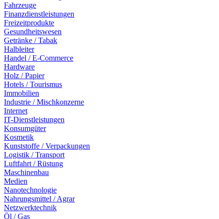
Fahrzeuge
Finanzdienstleistungen
Freizeitprodukte
Gesundheitswesen
Getränke / Tabak
Halbleiter
Handel / E-Commerce
Hardware
Holz / Papier
Hotels / Tourismus
Immobilien
Industrie / Mischkonzerne
Internet
IT-Dienstleistungen
Konsumgüter
Kosmetik
Kunststoffe / Verpackungen
Logistik / Transport
Luftfahrt / Rüstung
Maschinenbau
Medien
Nanotechnologie
Nahrungsmittel / Agrar
Netzwerktechnik
Öl / Gas