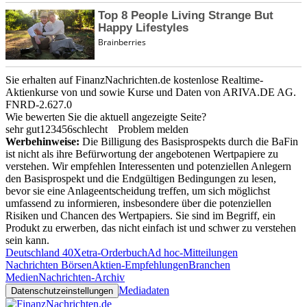
Sie erhalten auf FinanzNachrichten.de kostenlose Realtime-
Aktienkurse von
und
sowie Kurse und Daten von
ARIVA.DE AG
.
FNRD-2.627.0
Wie bewerten Sie die aktuell angezeigte Seite?
sehr gut
1
2
3
4
5
6
schlecht
Problem melden
Werbehinweise:
Die Billigung des Basisprospekts durch die BaFin
ist nicht als ihre Befürwortung der angebotenen Wertpapiere zu
verstehen. Wir empfehlen Interessenten und potenziellen Anlegern
den Basisprospekt und die Endgültigen Bedingungen zu lesen,
bevor sie eine Anlageentscheidung treffen, um sich möglichst
umfassend zu informieren, insbesondere über die potenziellen
Risiken und Chancen des Wertpapiers. Sie sind im Begriff, ein
Produkt zu erwerben, das nicht einfach ist und schwer zu verstehen
sein kann.
Deutschland 40
Xetra-Orderbuch
Ad hoc-Mitteilungen
Nachrichten Börsen
Aktien-Empfehlungen
Branchen
Medien
Nachrichten-Archiv
Mediadaten
Datenschutzeinstellungen