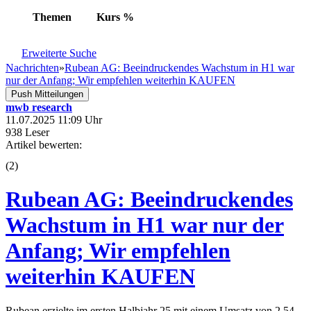
Themen
Kurs
%
Erweiterte Suche
Nachrichten
»
Rubean AG: Beeindruckendes Wachstum in H1 war
nur der Anfang; Wir empfehlen weiterhin KAUFEN
Push Mitteilungen
mwb research
11.07.2025 11:09 Uhr
938 Leser
Artikel bewerten:
(
2
)
Rubean AG: Beeindruckendes
Wachstum in H1 war nur der
Anfang; Wir empfehlen
weiterhin KAUFEN
Rubean erzielte im ersten Halbjahr 25 mit einem Umsatz von 2,54