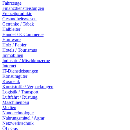
Fahrzeuge
Finanzdienstleistungen
Freizeitprodukte
Gesundheitswesen
Getränke / Tabak
Halbleiter
Handel / E-Commerce
Hardware
Holz / Papier
Hotels / Tourismus
Immobilien
Industrie / Mischkonzerne
Internet
IT-Dienstleistungen
Konsumgüter
Kosmetik
Kunststoffe / Verpackungen
Logistik / Transport
Luftfahrt / Rüstung
Maschinenbau
Medien
Nanotechnologie
Nahrungsmittel / Agrar
Netzwerktechnik
Öl / Gas