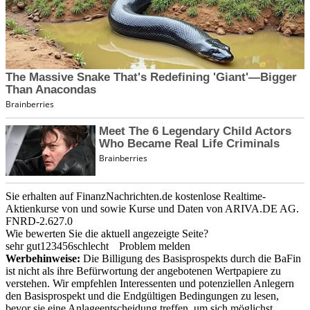
Sie erhalten auf FinanzNachrichten.de kostenlose Realtime-
Aktienkurse von
und
sowie Kurse und Daten von
ARIVA.DE AG
.
FNRD-2.627.0
Wie bewerten Sie die aktuell angezeigte Seite?
sehr gut
1
2
3
4
5
6
schlecht
Problem melden
Werbehinweise:
Die Billigung des Basisprospekts durch die BaFin
ist nicht als ihre Befürwortung der angebotenen Wertpapiere zu
verstehen. Wir empfehlen Interessenten und potenziellen Anlegern
den Basisprospekt und die Endgültigen Bedingungen zu lesen,
bevor sie eine Anlageentscheidung treffen, um sich möglichst