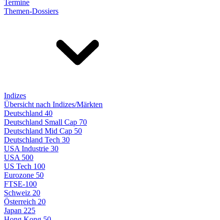
Termine
Themen-Dossiers
Indizes
Übersicht nach Indizes/Märkten
Deutschland 40
Deutschland Small Cap 70
Deutschland Mid Cap 50
Deutschland Tech 30
USA Industrie 30
USA 500
US Tech 100
Eurozone 50
FTSE-100
Schweiz 20
Österreich 20
Japan 225
Hong Kong 50