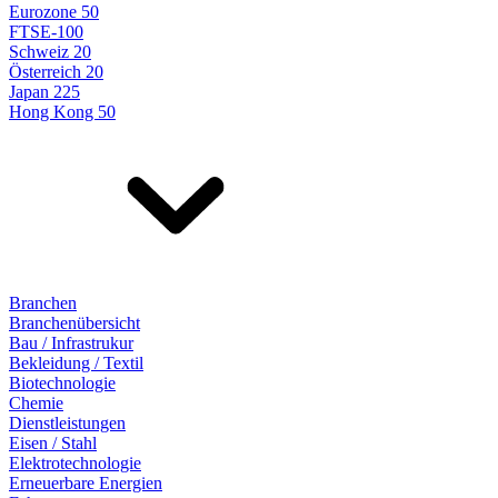
Eurozone 50
FTSE-100
Schweiz 20
Österreich 20
Japan 225
Hong Kong 50
Branchen
Branchenübersicht
Bau / Infrastrukur
Bekleidung / Textil
Biotechnologie
Chemie
Dienstleistungen
Eisen / Stahl
Elektrotechnologie
Erneuerbare Energien