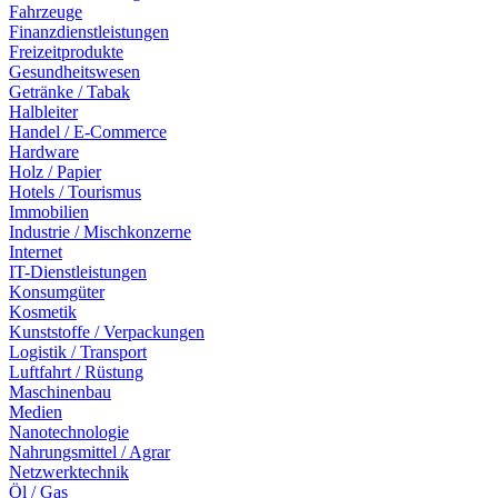
Fahrzeuge
Finanzdienstleistungen
Freizeitprodukte
Gesundheitswesen
Getränke / Tabak
Halbleiter
Handel / E-Commerce
Hardware
Holz / Papier
Hotels / Tourismus
Immobilien
Industrie / Mischkonzerne
Internet
IT-Dienstleistungen
Konsumgüter
Kosmetik
Kunststoffe / Verpackungen
Logistik / Transport
Luftfahrt / Rüstung
Maschinenbau
Medien
Nanotechnologie
Nahrungsmittel / Agrar
Netzwerktechnik
Öl / Gas