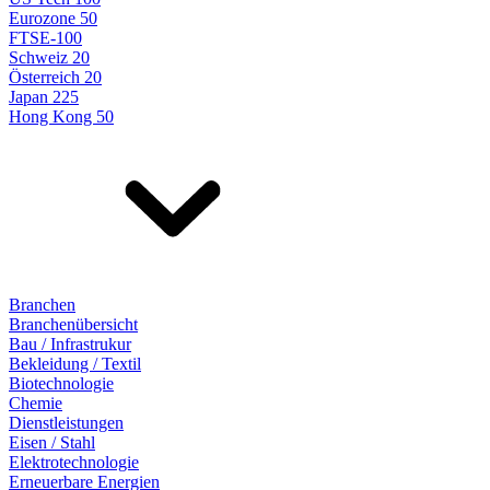
Eurozone 50
FTSE-100
Schweiz 20
Österreich 20
Japan 225
Hong Kong 50
Branchen
Branchenübersicht
Bau / Infrastrukur
Bekleidung / Textil
Biotechnologie
Chemie
Dienstleistungen
Eisen / Stahl
Elektrotechnologie
Erneuerbare Energien