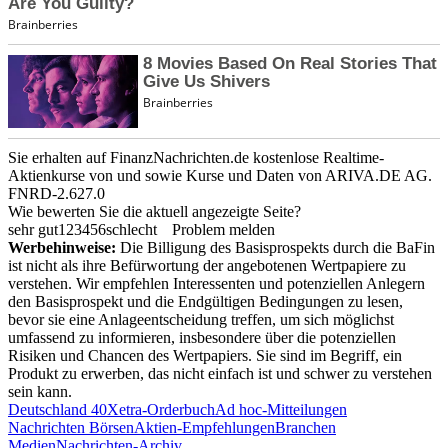
Sie erhalten auf FinanzNachrichten.de kostenlose Realtime-
Aktienkurse von
und
sowie Kurse und Daten von
ARIVA.DE AG
.
FNRD-2.627.0
Wie bewerten Sie die aktuell angezeigte Seite?
sehr gut
1
2
3
4
5
6
schlecht
Problem melden
Werbehinweise:
Die Billigung des Basisprospekts durch die BaFin
ist nicht als ihre Befürwortung der angebotenen Wertpapiere zu
verstehen. Wir empfehlen Interessenten und potenziellen Anlegern
den Basisprospekt und die Endgültigen Bedingungen zu lesen,
bevor sie eine Anlageentscheidung treffen, um sich möglichst
umfassend zu informieren, insbesondere über die potenziellen
Risiken und Chancen des Wertpapiers. Sie sind im Begriff, ein
Produkt zu erwerben, das nicht einfach ist und schwer zu verstehen
sein kann.
Deutschland 40
Xetra-Orderbuch
Ad hoc-Mitteilungen
Nachrichten Börsen
Aktien-Empfehlungen
Branchen
Medien
Nachrichten-Archiv