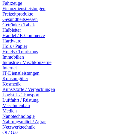
Fahrzeuge
Finanzdienstleistungen
Freizeitprodukte
Gesundheitswesen
Getränke / Tabak
Halbleiter
Handel / E-Commerce
Hardware
Holz / Papier
Hotels / Tourismus
Immobilien
Industrie / Mischkonzerne
Internet
IT-Dienstleistungen
Konsumgüter
Kosmetik
Kunststoffe / Verpackungen
Logistik / Transport
Luftfahrt / Rüstung
Maschinenbau
Medien
Nanotechnologie
Nahrungsmittel / Agrar
Netzwerktechnik
Öl / Gas