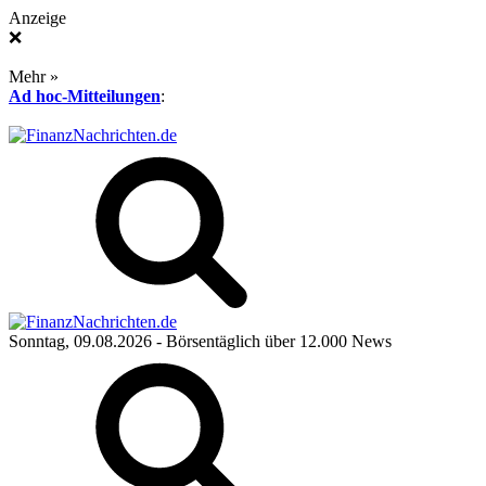
Anzeige
❌
Mehr »
Ad hoc-Mitteilungen
:
Sonntag, 09.08.2026
- Börsentäglich über 12.000 News