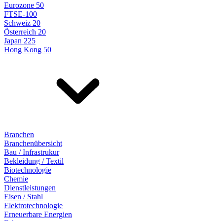
Eurozone 50
FTSE-100
Schweiz 20
Österreich 20
Japan 225
Hong Kong 50
Branchen
Branchenübersicht
Bau / Infrastrukur
Bekleidung / Textil
Biotechnologie
Chemie
Dienstleistungen
Eisen / Stahl
Elektrotechnologie
Erneuerbare Energien