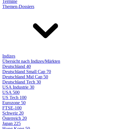
Termine
Themen-Dossiers
Indizes
Übersicht nach Indizes/Märkten
Deutschland 40
Deutschland Small Cap 70
Deutschland Mid Cap 50
Deutschland Tech 30
USA Industrie 30
USA 500
US Tech 100
Eurozone 50
FTSE-100
Schweiz 20
Österreich 20
Japan 225
Hong Kong 50