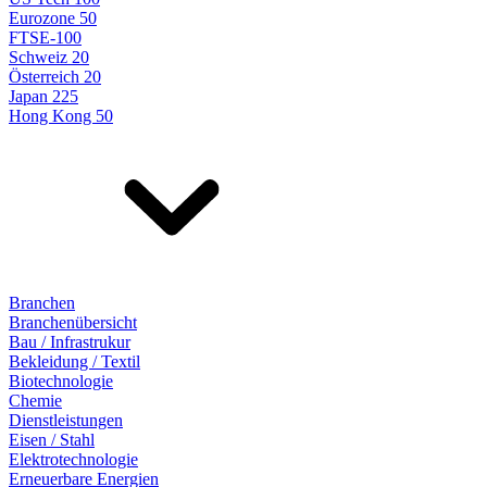
Eurozone 50
FTSE-100
Schweiz 20
Österreich 20
Japan 225
Hong Kong 50
Branchen
Branchenübersicht
Bau / Infrastrukur
Bekleidung / Textil
Biotechnologie
Chemie
Dienstleistungen
Eisen / Stahl
Elektrotechnologie
Erneuerbare Energien