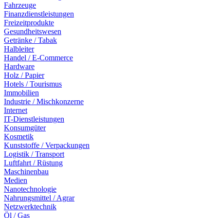
Fahrzeuge
Finanzdienstleistungen
Freizeitprodukte
Gesundheitswesen
Getränke / Tabak
Halbleiter
Handel / E-Commerce
Hardware
Holz / Papier
Hotels / Tourismus
Immobilien
Industrie / Mischkonzerne
Internet
IT-Dienstleistungen
Konsumgüter
Kosmetik
Kunststoffe / Verpackungen
Logistik / Transport
Luftfahrt / Rüstung
Maschinenbau
Medien
Nanotechnologie
Nahrungsmittel / Agrar
Netzwerktechnik
Öl / Gas