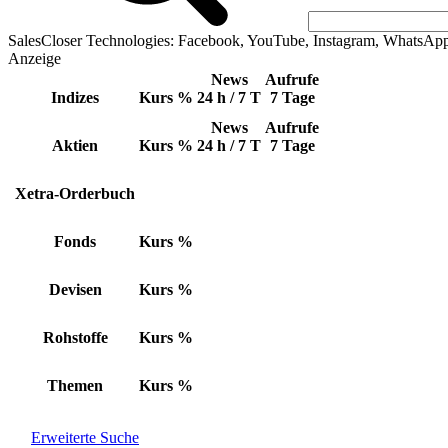
SalesCloser Technologies: Facebook, YouTube, Instagram, WhatsAp
Anzeige
News
Aufrufe
Indizes
Kurs
%
24 h / 7 T
7 Tage
News
Aufrufe
Aktien
Kurs
%
24 h / 7 T
7 Tage
Xetra-Orderbuch
Fonds
Kurs
%
Devisen
Kurs
%
Rohstoffe
Kurs
%
Themen
Kurs
%
Erweiterte Suche