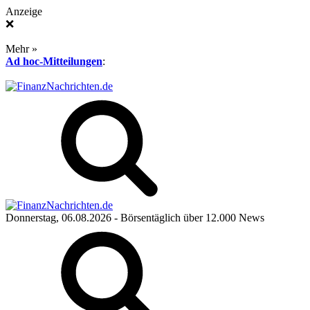
Anzeige
❌
Mehr »
Ad hoc-Mitteilungen
:
Donnerstag, 06.08.2026
- Börsentäglich über 12.000 News