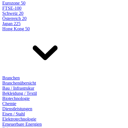
Eurozone 50
FTSE-100
Schweiz 20
Österreich 20
Japan 225
Hong Kong 50
Branchen
Branchenübersicht
Bau / Infrastrukur
Bekleidung / Textil
Biotechnologie
Chemie
Dienstleistungen
Eisen / Stahl
Elektrotechnologie
Erneuerbare Energien