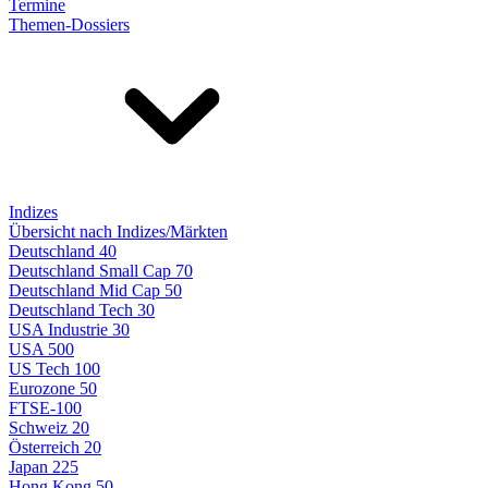
Termine
Themen-Dossiers
Indizes
Übersicht nach Indizes/Märkten
Deutschland 40
Deutschland Small Cap 70
Deutschland Mid Cap 50
Deutschland Tech 30
USA Industrie 30
USA 500
US Tech 100
Eurozone 50
FTSE-100
Schweiz 20
Österreich 20
Japan 225
Hong Kong 50