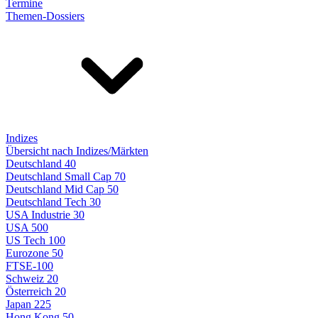
Termine
Themen-Dossiers
Indizes
Übersicht nach Indizes/Märkten
Deutschland 40
Deutschland Small Cap 70
Deutschland Mid Cap 50
Deutschland Tech 30
USA Industrie 30
USA 500
US Tech 100
Eurozone 50
FTSE-100
Schweiz 20
Österreich 20
Japan 225
Hong Kong 50