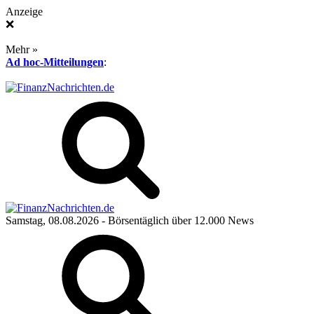
Anzeige
❌
Mehr »
Ad hoc-Mitteilungen
:
Samstag, 08.08.2026
- Börsentäglich über 12.000 News