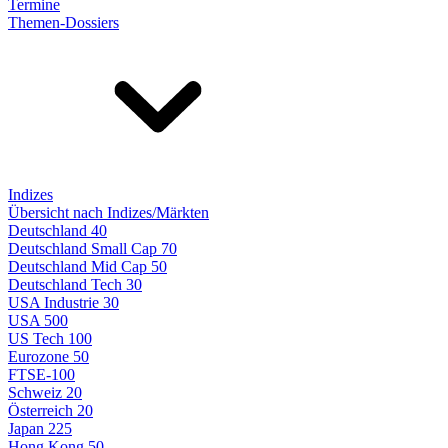
Termine
Themen-Dossiers
Indizes
Übersicht nach Indizes/Märkten
Deutschland 40
Deutschland Small Cap 70
Deutschland Mid Cap 50
Deutschland Tech 30
USA Industrie 30
USA 500
US Tech 100
Eurozone 50
FTSE-100
Schweiz 20
Österreich 20
Japan 225
Hong Kong 50