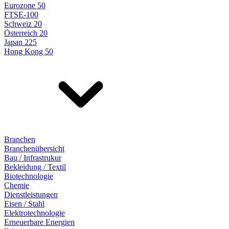
Eurozone 50
FTSE-100
Schweiz 20
Österreich 20
Japan 225
Hong Kong 50
Branchen
Branchenübersicht
Bau / Infrastrukur
Bekleidung / Textil
Biotechnologie
Chemie
Dienstleistungen
Eisen / Stahl
Elektrotechnologie
Erneuerbare Energien