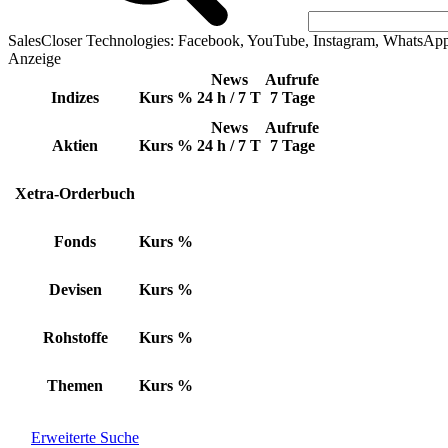
SalesCloser Technologies: Facebook, YouTube, Instagram, WhatsAp
Anzeige
News
Aufrufe
Indizes
Kurs
%
24 h / 7 T
7 Tage
News
Aufrufe
Aktien
Kurs
%
24 h / 7 T
7 Tage
Xetra-Orderbuch
Fonds
Kurs
%
Devisen
Kurs
%
Rohstoffe
Kurs
%
Themen
Kurs
%
Erweiterte Suche