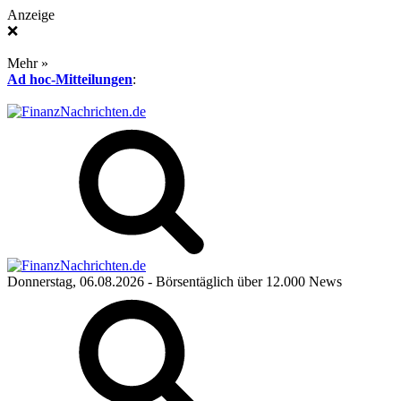
Anzeige
❌
Mehr »
Ad hoc-Mitteilungen
:
Donnerstag, 06.08.2026
- Börsentäglich über 12.000 News