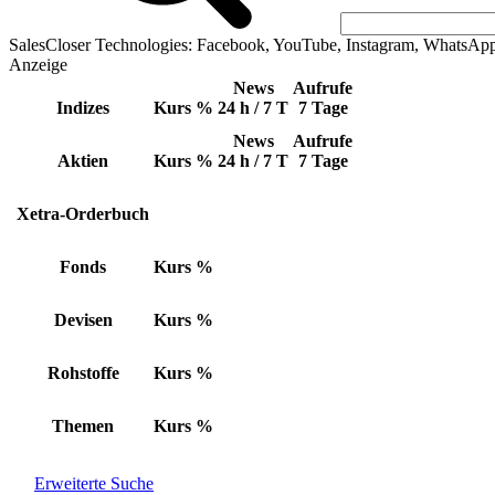
SalesCloser Technologies: Facebook, YouTube, Instagram, WhatsAp
Anzeige
News
Aufrufe
Indizes
Kurs
%
24 h / 7 T
7 Tage
News
Aufrufe
Aktien
Kurs
%
24 h / 7 T
7 Tage
Xetra-Orderbuch
Fonds
Kurs
%
Devisen
Kurs
%
Rohstoffe
Kurs
%
Themen
Kurs
%
Erweiterte Suche