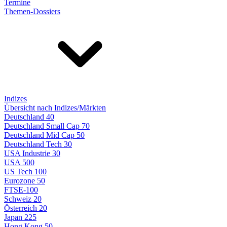
Termine
Themen-Dossiers
Indizes
Übersicht nach Indizes/Märkten
Deutschland 40
Deutschland Small Cap 70
Deutschland Mid Cap 50
Deutschland Tech 30
USA Industrie 30
USA 500
US Tech 100
Eurozone 50
FTSE-100
Schweiz 20
Österreich 20
Japan 225
Hong Kong 50