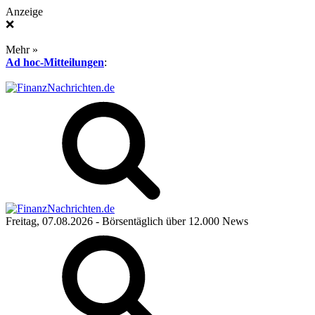
Anzeige
❌
Mehr »
Ad hoc-Mitteilungen
:
Freitag, 07.08.2026
- Börsentäglich über 12.000 News