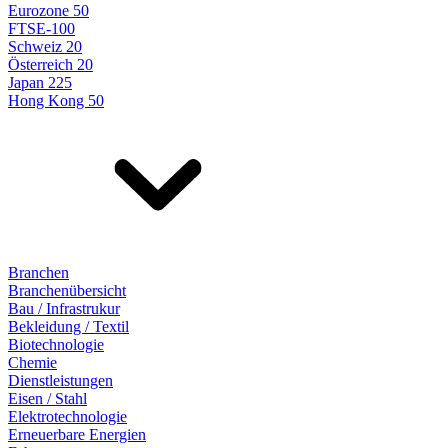
Eurozone 50
FTSE-100
Schweiz 20
Österreich 20
Japan 225
Hong Kong 50
Branchen
Branchenübersicht
Bau / Infrastrukur
Bekleidung / Textil
Biotechnologie
Chemie
Dienstleistungen
Eisen / Stahl
Elektrotechnologie
Erneuerbare Energien