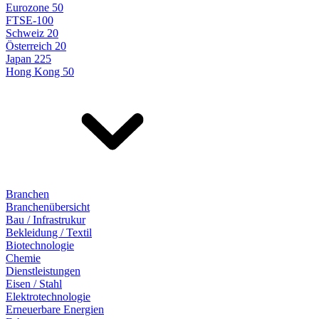
Eurozone 50
FTSE-100
Schweiz 20
Österreich 20
Japan 225
Hong Kong 50
Branchen
Branchenübersicht
Bau / Infrastrukur
Bekleidung / Textil
Biotechnologie
Chemie
Dienstleistungen
Eisen / Stahl
Elektrotechnologie
Erneuerbare Energien