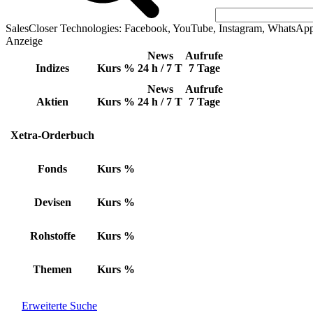
SalesCloser Technologies: Facebook, YouTube, Instagram, WhatsAp
Anzeige
News
Aufrufe
Indizes
Kurs
%
24 h / 7 T
7 Tage
News
Aufrufe
Aktien
Kurs
%
24 h / 7 T
7 Tage
Xetra-Orderbuch
Fonds
Kurs
%
Devisen
Kurs
%
Rohstoffe
Kurs
%
Themen
Kurs
%
Erweiterte Suche