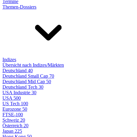
Termine
Themen-Dossiers
Indizes
Übersicht nach Indizes/Märkten
Deutschland 40
Deutschland Small Cap 70
Deutschland Mid Cap 50
Deutschland Tech 30
USA Industrie 30
USA 500
US Tech 100
Eurozone 50
FTSE-100
Schweiz 20
Österreich 20
Japan 225
Hong Kong 50