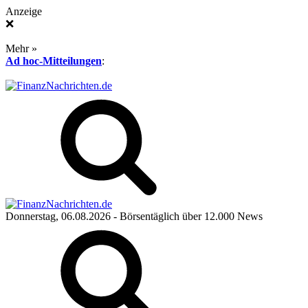
Anzeige
❌
Mehr »
Ad hoc-Mitteilungen
:
Donnerstag, 06.08.2026
- Börsentäglich über 12.000 News