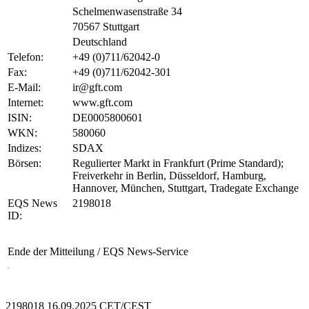
Schelmenwasenstraße 34
70567 Stuttgart
Deutschland
Telefon:
+49 (0)711/62042-0
Fax:
+49 (0)711/62042-301
E-Mail:
ir@gft.com
Internet:
www.gft.com
ISIN:
DE0005800601
WKN:
580060
Indizes:
SDAX
Börsen:
Regulierter Markt in Frankfurt (Prime Standard);
Freiverkehr in Berlin, Düsseldorf, Hamburg,
Hannover, München, Stuttgart, Tradegate Exchange
EQS News
2198018
ID:
Ende der Mitteilung
/ EQS News-Service
2198018 16.09.2025 CET/CEST