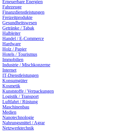
Erneuerbare Energien
Fahrzeuge
Finanzdienstleistungen
Freizeitprodukte
Gesundheitswesen
Getränke / Tabak
Halbleiter
Handel / E-Commerce
Hardware
Holz / Papier
Hotels / Tourismus
Immobilien
Industrie / Mischkonzerne
Internet
IT-Dienstleistungen
Konsumgüter
Kosmetik
Kunststoffe / Verpackungen
Logistik / Transport
Luftfahrt / Rüstung
Maschinenbau
Medien
Nanotechnologie
Nahrungsmittel / Agrar
Netzwerktechnik