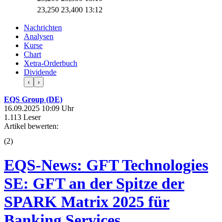
23,250
23,400
13:12
Nachrichten
Analysen
Kurse
Chart
Xetra-Orderbuch
Dividende
‹
›
EQS Group (DE)
16.09.2025 10:09 Uhr
1.113 Leser
Artikel bewerten:
(
2
)
EQS-News: GFT Technologies
SE: GFT an der Spitze der
SPARK Matrix 2025 für
Banking Services