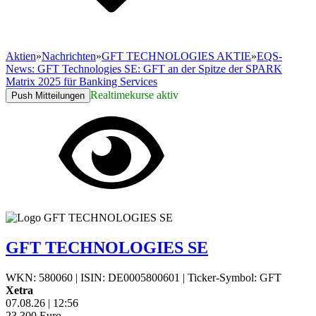
Aktien
»
Nachrichten
»
GFT TECHNOLOGIES AKTIE
»
EQS-
News: GFT Technologies SE: GFT an der Spitze der SPARK
Matrix 2025 für Banking Services
Realtimekurse aktiv
Push Mitteilungen
GFT TECHNOLOGIES SE
WKN: 580060
|
ISIN: DE0005800601
|
Ticker-Symbol: GFT
Xetra
07.08.26
|
12:56
23,300
Euro