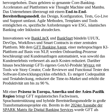
hervorgehoben. Dazu gehören so genannte Core-Banking-
Accelerators auf Plattformen wie Thought Machine und Mambu.
Das Unternehmen überzeugt mit einem
End-to-End-
Bereitstellungsmodell
, das Design, Konfiguration, Tests, Go-Live
und Support umfasst. Agile Methoden, Templates und Tools
ermöglichen es, spezifische Anforderungen wie ESG, islamisches
Banking oder Inklusion abzudecken.
Innovationen wie
BankLiteX
und
BankStart
bündeln UI/UX,
DevOps, Workflows und Smart Contracts in einer zentralen
Plattform. Mit dem
GFT Banking Agent
, einer mehrsprachigen KI-
Plattform auf Basis von NLP, werden Onboarding-Prozesse
beschleunigt und Kundenanfragen automatisiert, was sowohl das
Kundenerlebnis verbessert als auch Kosten reduziert. Darüber
hinaus beschleunigt GFTs eigenes GenAI-Produkt
Wynxx
mit
Tools wie Story Creator, Code Reviewer und Functional Tester den
Software-Entwicklungszyklus erheblich. Es steigert Codequalität
und Testabdeckung, reduziert die Time-to-Market und erhöht die
Produktivität um bis zu 90 %.
Mit einer
Präsenz in Europa, Amerika und der Asien-Pazifik
Region
bringt GFT regulatorisches Fachwissen,
Sprachunterstützung und hybride Bereitstellungsmodelle in große
Transformationsprojekte ein. Bereits in der
2024er Ausgabe der
SPARK Matrix für Digital Banking Services
wurde GFT als