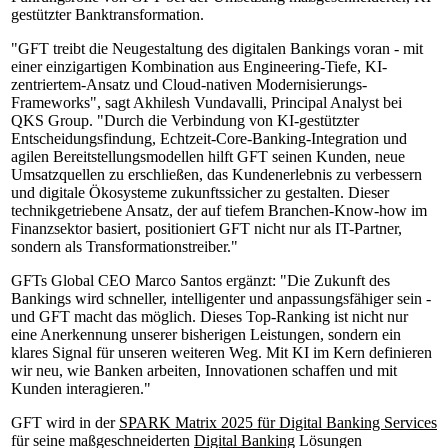
gestützter Banktransformation.
"GFT treibt die Neugestaltung des digitalen Bankings voran - mit
einer einzigartigen Kombination aus Engineering-Tiefe, KI-
zentriertem-Ansatz und Cloud-nativen Modernisierungs-
Frameworks", sagt Akhilesh Vundavalli, Principal Analyst bei
QKS Group. "Durch die Verbindung von KI-gestützter
Entscheidungsfindung, Echtzeit-Core-Banking-Integration und
agilen Bereitstellungsmodellen hilft GFT seinen Kunden, neue
Umsatzquellen zu erschließen, das Kundenerlebnis zu verbessern
und digitale Ökosysteme zukunftssicher zu gestalten. Dieser
technikgetriebene Ansatz, der auf tiefem Branchen-Know-how im
Finanzsektor basiert, positioniert GFT nicht nur als IT-Partner,
sondern als Transformationstreiber."
GFTs Global CEO Marco Santos ergänzt: "Die Zukunft des
Bankings wird schneller, intelligenter und anpassungsfähiger sein -
und GFT macht das möglich. Dieses Top-Ranking ist nicht nur
eine Anerkennung unserer bisherigen Leistungen, sondern ein
klares Signal für unseren weiteren Weg. Mit KI im Kern definieren
wir neu, wie Banken arbeiten, Innovationen schaffen und mit
Kunden interagieren."
GFT wird in der
SPARK Matrix 2025 für Digital Banking Services
für seine maßgeschneiderten
Digital Banking
Lösungen