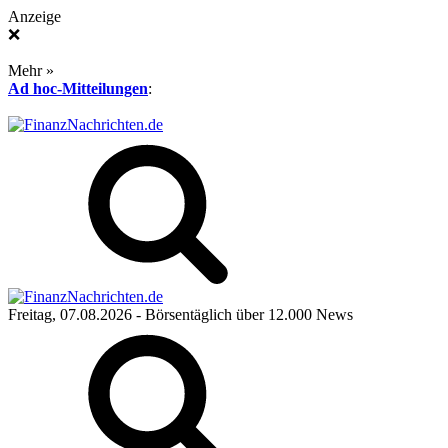
Anzeige
❌
Mehr »
Ad hoc-Mitteilungen
:
Freitag, 07.08.2026
- Börsentäglich über 12.000 News