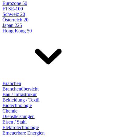
Eurozone 50
FTSE-100
Schweiz 20
Österreich 20
Japan 225
Hong Kong 50
Branchen
Branchenübersicht
Bau / Infrastrukur
Bekleidung / Textil
Biotechnologie
Chemie
Dienstleistungen
Eisen / Stahl
Elektrotechnologie
Erneuerbare Energien