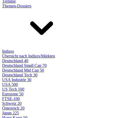
Termine
Themen-Dossiers
Indizes
Übersicht nach Indizes/Märkten
Deutschland 40
Deutschland Small Cap 70
Deutschland Mid Cap 50
Deutschland Tech 30
USA Industrie 30
USA 500
US Tech 100
Eurozone 50
FTSE-100
Schweiz 20
Österreich 20
Japan 225
Hong Kong 50