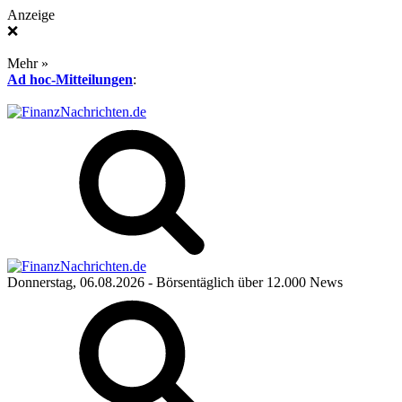
Anzeige
❌
Mehr »
Ad hoc-Mitteilungen
:
Donnerstag, 06.08.2026
- Börsentäglich über 12.000 News