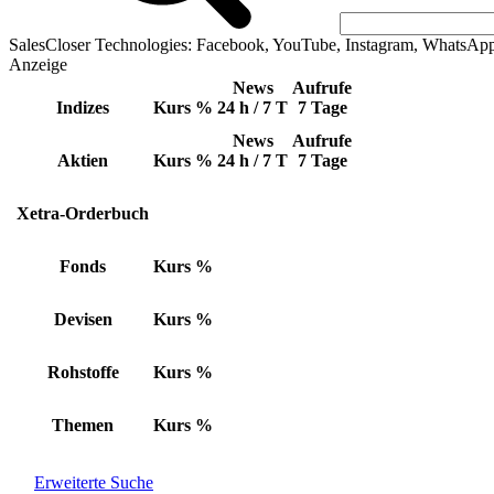
SalesCloser Technologies: Facebook, YouTube, Instagram, WhatsAp
Anzeige
News
Aufrufe
Indizes
Kurs
%
24 h / 7 T
7 Tage
News
Aufrufe
Aktien
Kurs
%
24 h / 7 T
7 Tage
Xetra-Orderbuch
Fonds
Kurs
%
Devisen
Kurs
%
Rohstoffe
Kurs
%
Themen
Kurs
%
Erweiterte Suche