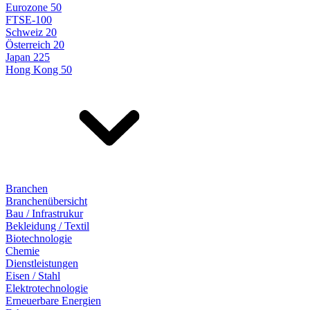
Eurozone 50
FTSE-100
Schweiz 20
Österreich 20
Japan 225
Hong Kong 50
Branchen
Branchenübersicht
Bau / Infrastrukur
Bekleidung / Textil
Biotechnologie
Chemie
Dienstleistungen
Eisen / Stahl
Elektrotechnologie
Erneuerbare Energien