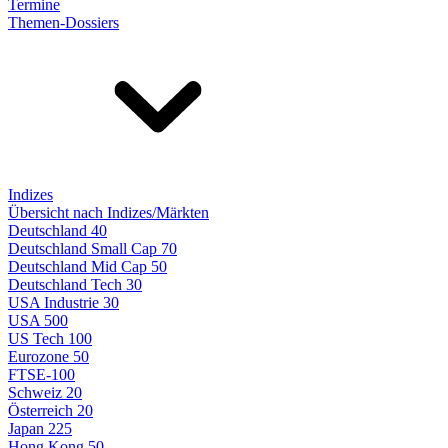
Termine
Themen-Dossiers
Indizes
Übersicht nach Indizes/Märkten
Deutschland 40
Deutschland Small Cap 70
Deutschland Mid Cap 50
Deutschland Tech 30
USA Industrie 30
USA 500
US Tech 100
Eurozone 50
FTSE-100
Schweiz 20
Österreich 20
Japan 225
Hong Kong 50