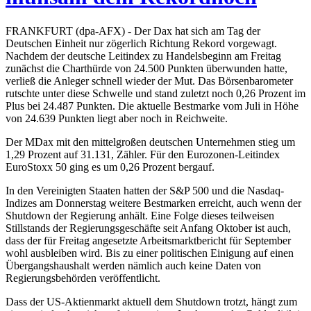
FRANKFURT (dpa-AFX) - Der Dax hat sich am Tag der
Deutschen Einheit nur zögerlich Richtung Rekord vorgewagt.
Nachdem der deutsche Leitindex zu Handelsbeginn am Freitag
zunächst die Charthürde von 24.500 Punkten überwunden hatte,
verließ die Anleger schnell wieder der Mut. Das Börsenbarometer
rutschte unter diese Schwelle und stand zuletzt noch 0,26 Prozent im
Plus bei 24.487 Punkten. Die aktuelle Bestmarke vom Juli in Höhe
von 24.639 Punkten liegt aber noch in Reichweite.
Der MDax mit den mittelgroßen deutschen Unternehmen stieg um
1,29 Prozent auf 31.131, Zähler. Für den Eurozonen-Leitindex
EuroStoxx 50 ging es um 0,26 Prozent bergauf.
In den Vereinigten Staaten hatten der S&P 500 und die Nasdaq-
Indizes am Donnerstag weitere Bestmarken erreicht, auch wenn der
Shutdown der Regierung anhält. Eine Folge dieses teilweisen
Stillstands der Regierungsgeschäfte seit Anfang Oktober ist auch,
dass der für Freitag angesetzte Arbeitsmarktbericht für September
wohl ausbleiben wird. Bis zu einer politischen Einigung auf einen
Übergangshaushalt werden nämlich auch keine Daten von
Regierungsbehörden veröffentlicht.
Dass der US-Aktienmarkt aktuell dem Shutdown trotzt, hängt zum