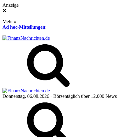
Anzeige
❌
Mehr »
Ad hoc-Mitteilungen
:
Donnerstag, 06.08.2026
- Börsentäglich über 12.000 News