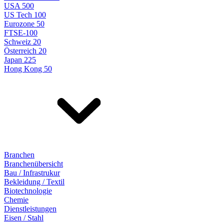
USA 500
US Tech 100
Eurozone 50
FTSE-100
Schweiz 20
Österreich 20
Japan 225
Hong Kong 50
Branchen
Branchenübersicht
Bau / Infrastrukur
Bekleidung / Textil
Biotechnologie
Chemie
Dienstleistungen
Eisen / Stahl