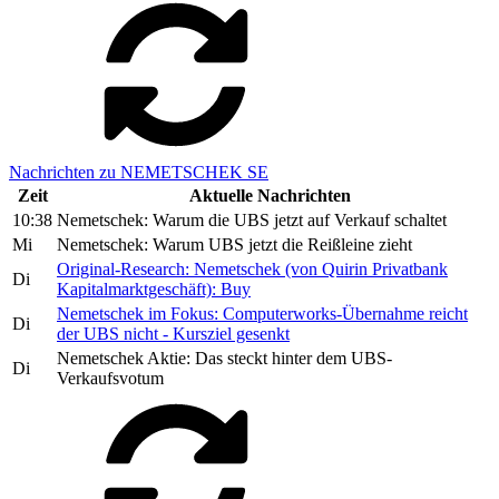
Nachrichten zu NEMETSCHEK SE
Zeit
Aktuelle Nachrichten
10:38
Nemetschek: Warum die UBS jetzt auf Verkauf schaltet
Mi
Nemetschek: Warum UBS jetzt die Reißleine zieht
Original-Research: Nemetschek (von Quirin Privatbank
Di
Kapitalmarktgeschäft): Buy
Nemetschek im Fokus: Computerworks-Übernahme reicht
Di
der UBS nicht - Kursziel gesenkt
Nemetschek Aktie: Das steckt hinter dem UBS-
Di
Verkaufsvotum