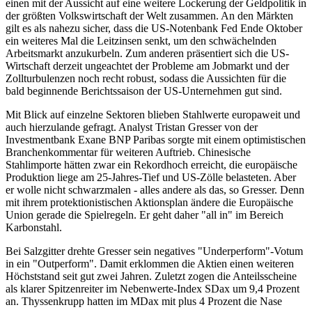
einen mit der Aussicht auf eine weitere Lockerung der Geldpolitik in
der größten Volkswirtschaft der Welt zusammen. An den Märkten
gilt es als nahezu sicher, dass die US-Notenbank Fed Ende Oktober
ein weiteres Mal die Leitzinsen senkt, um den schwächelnden
Arbeitsmarkt anzukurbeln. Zum anderen präsentiert sich die US-
Wirtschaft derzeit ungeachtet der Probleme am Jobmarkt und der
Zollturbulenzen noch recht robust, sodass die Aussichten für die
bald beginnende Berichtssaison der US-Unternehmen gut sind.
Mit Blick auf einzelne Sektoren blieben Stahlwerte europaweit und
auch hierzulande gefragt. Analyst Tristan Gresser von der
Investmentbank Exane BNP Paribas sorgte mit einem optimistischen
Branchenkommentar für weiteren Auftrieb. Chinesische
Stahlimporte hätten zwar ein Rekordhoch erreicht, die europäische
Produktion liege am 25-Jahres-Tief und US-Zölle belasteten. Aber
er wolle nicht schwarzmalen - alles andere als das, so Gresser. Denn
mit ihrem protektionistischen Aktionsplan ändere die Europäische
Union gerade die Spielregeln. Er geht daher "all in" im Bereich
Karbonstahl.
Bei Salzgitter drehte Gresser sein negatives "Underperform"-Votum
in ein "Outperform". Damit erklommen die Aktien einen weiteren
Höchststand seit gut zwei Jahren. Zuletzt zogen die Anteilsscheine
als klarer Spitzenreiter im Nebenwerte-Index SDax um 9,4 Prozent
an. Thyssenkrupp hatten im MDax mit plus 4 Prozent die Nase