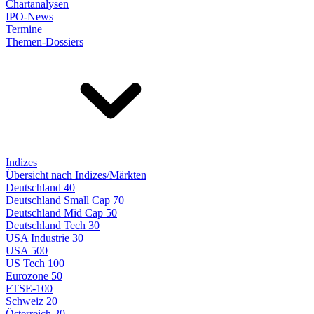
Chartanalysen
IPO-News
Termine
Themen-Dossiers
Indizes
Übersicht nach Indizes/Märkten
Deutschland 40
Deutschland Small Cap 70
Deutschland Mid Cap 50
Deutschland Tech 30
USA Industrie 30
USA 500
US Tech 100
Eurozone 50
FTSE-100
Schweiz 20
Österreich 20