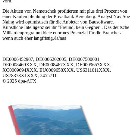
vorn.
Die Aktien von Nemetschek profitierten mit plus drei Prozent von
einer Kaufempfehlung der Privatbank Berenberg. Analyst Nay Soe
Naing wird optimistisch für die Anbieter von Bausoftware.
Künstliche Intelligenz sei ihr "Freund, kein Gegner". Das deutsche
Milliardenprogramm biete enormes Potenzial für die Branche -
wenn auch eher langfristig./la/nas
DE0006452907, DE0006202005, DE0007500001,
DE0008469XXX, DE0008467XXX, DE0009653XXX,
XC0009694XXX, EU0009658XXX, US6311011XXX,
US78378X1XXX, 2455711
© 2025 dpa-AFX