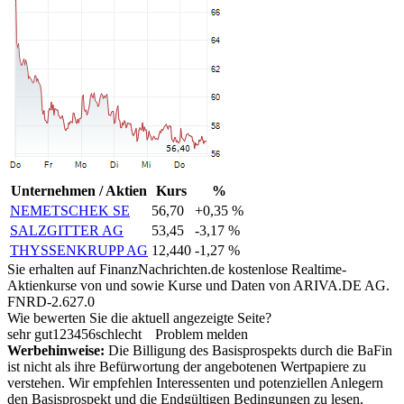
Unternehmen / Aktien
Kurs
%
NEMETSCHEK SE
56,70
+0,35 %
SALZGITTER AG
53,45
-3,17 %
THYSSENKRUPP AG
12,440
-1,27 %
Sie erhalten auf FinanzNachrichten.de kostenlose Realtime-
Aktienkurse von
und
sowie Kurse und Daten von
ARIVA.DE AG
.
FNRD-2.627.0
Wie bewerten Sie die aktuell angezeigte Seite?
sehr gut
1
2
3
4
5
6
schlecht
Problem melden
Werbehinweise:
Die Billigung des Basisprospekts durch die BaFin
ist nicht als ihre Befürwortung der angebotenen Wertpapiere zu
verstehen. Wir empfehlen Interessenten und potenziellen Anlegern
den Basisprospekt und die Endgültigen Bedingungen zu lesen,