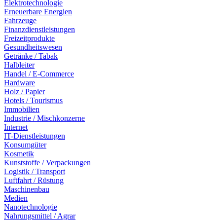
Elektrotechnologie
Erneuerbare Energien
Fahrzeuge
Finanzdienstleistungen
Freizeitprodukte
Gesundheitswesen
Getränke / Tabak
Halbleiter
Handel / E-Commerce
Hardware
Holz / Papier
Hotels / Tourismus
Immobilien
Industrie / Mischkonzerne
Internet
IT-Dienstleistungen
Konsumgüter
Kosmetik
Kunststoffe / Verpackungen
Logistik / Transport
Luftfahrt / Rüstung
Maschinenbau
Medien
Nanotechnologie
Nahrungsmittel / Agrar