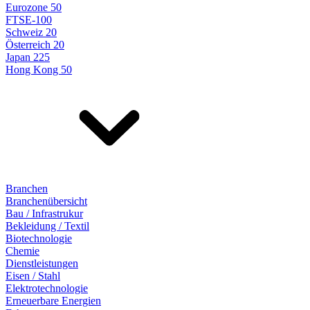
Eurozone 50
FTSE-100
Schweiz 20
Österreich 20
Japan 225
Hong Kong 50
Branchen
Branchenübersicht
Bau / Infrastrukur
Bekleidung / Textil
Biotechnologie
Chemie
Dienstleistungen
Eisen / Stahl
Elektrotechnologie
Erneuerbare Energien