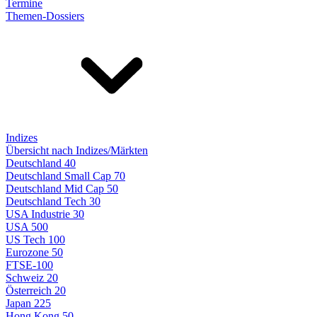
Termine
Themen-Dossiers
Indizes
Übersicht nach Indizes/Märkten
Deutschland 40
Deutschland Small Cap 70
Deutschland Mid Cap 50
Deutschland Tech 30
USA Industrie 30
USA 500
US Tech 100
Eurozone 50
FTSE-100
Schweiz 20
Österreich 20
Japan 225
Hong Kong 50