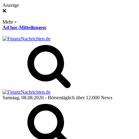
Anzeige
❌
Mehr »
Ad hoc-Mitteilungen
:
Samstag, 08.08.2026
- Börsentäglich über 12.000 News