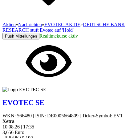
Aktien
»
Nachrichten
»
EVOTEC AKTIE
»
DEUTSCHE BANK
RESEARCH stuft Evotec auf 'Hold'
Realtimekurse aktiv
Push Mitteilungen
EVOTEC SE
WKN: 566480
|
ISIN: DE0005664809
|
Ticker-Symbol: EVT
Xetra
10.08.26
|
17:35
3,656
Euro
+5,54 %
+0,192