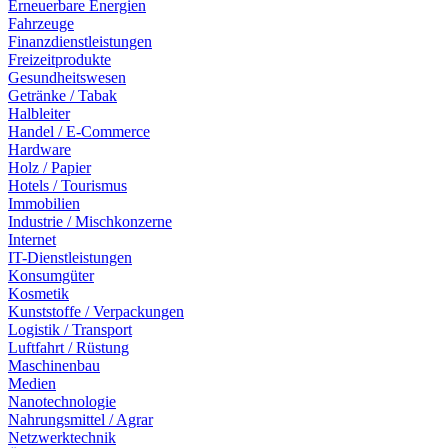
Erneuerbare Energien
Fahrzeuge
Finanzdienstleistungen
Freizeitprodukte
Gesundheitswesen
Getränke / Tabak
Halbleiter
Handel / E-Commerce
Hardware
Holz / Papier
Hotels / Tourismus
Immobilien
Industrie / Mischkonzerne
Internet
IT-Dienstleistungen
Konsumgüter
Kosmetik
Kunststoffe / Verpackungen
Logistik / Transport
Luftfahrt / Rüstung
Maschinenbau
Medien
Nanotechnologie
Nahrungsmittel / Agrar
Netzwerktechnik