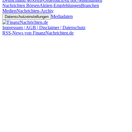
Deutschland 40
Xetra-Orderbuch
Ad hoc-Mitteilungen
Nachrichten Börsen
Aktien-Empfehlungen
Branchen
Medien
Nachrichten-Archiv
Mediadaten
Datenschutzeinstellungen
Impressum | AGB | Disclaimer | Datenschutz
RSS-News von FinanzNachrichten.de