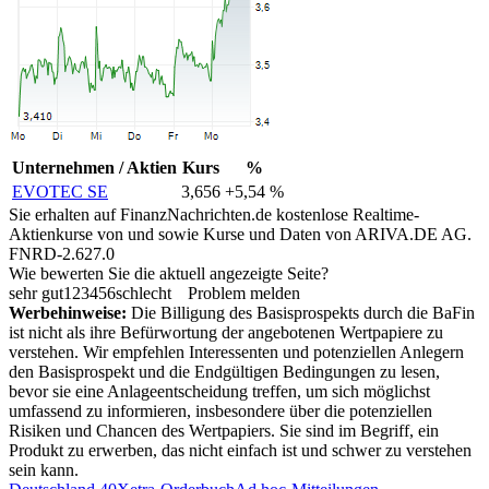
Unternehmen / Aktien
Kurs
%
EVOTEC SE
3,656
+5,54 %
Sie erhalten auf FinanzNachrichten.de kostenlose Realtime-
Aktienkurse von
und
sowie Kurse und Daten von
ARIVA.DE AG
.
FNRD-2.627.0
Wie bewerten Sie die aktuell angezeigte Seite?
sehr gut
1
2
3
4
5
6
schlecht
Problem melden
Werbehinweise:
Die Billigung des Basisprospekts durch die BaFin
ist nicht als ihre Befürwortung der angebotenen Wertpapiere zu
verstehen. Wir empfehlen Interessenten und potenziellen Anlegern
den Basisprospekt und die Endgültigen Bedingungen zu lesen,
bevor sie eine Anlageentscheidung treffen, um sich möglichst
umfassend zu informieren, insbesondere über die potenziellen
Risiken und Chancen des Wertpapiers. Sie sind im Begriff, ein
Produkt zu erwerben, das nicht einfach ist und schwer zu verstehen
sein kann.