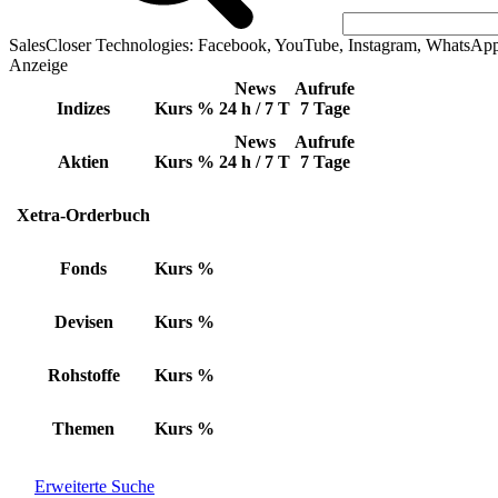
SalesCloser Technologies: Facebook, YouTube, Instagram, WhatsAp
Anzeige
News
Aufrufe
Indizes
Kurs
%
24 h / 7 T
7 Tage
News
Aufrufe
Aktien
Kurs
%
24 h / 7 T
7 Tage
Xetra-Orderbuch
Fonds
Kurs
%
Devisen
Kurs
%
Rohstoffe
Kurs
%
Themen
Kurs
%
Erweiterte Suche