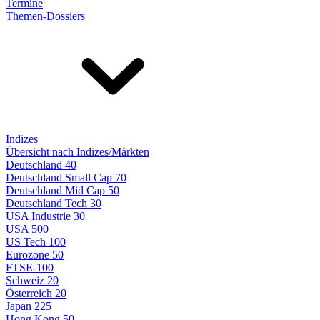
Termine
Themen-Dossiers
Indizes
Übersicht nach Indizes/Märkten
Deutschland 40
Deutschland Small Cap 70
Deutschland Mid Cap 50
Deutschland Tech 30
USA Industrie 30
USA 500
US Tech 100
Eurozone 50
FTSE-100
Schweiz 20
Österreich 20
Japan 225
Hong Kong 50