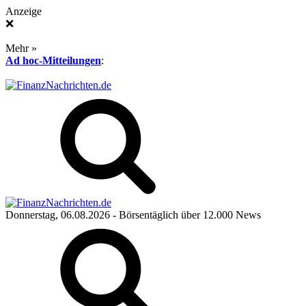
Anzeige
❌
Mehr »
Ad hoc-Mitteilungen
:
Donnerstag, 06.08.2026
- Börsentäglich über 12.000 News