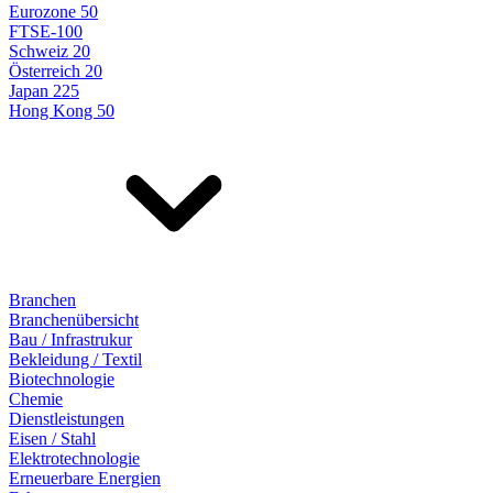
Eurozone 50
FTSE-100
Schweiz 20
Österreich 20
Japan 225
Hong Kong 50
Branchen
Branchenübersicht
Bau / Infrastrukur
Bekleidung / Textil
Biotechnologie
Chemie
Dienstleistungen
Eisen / Stahl
Elektrotechnologie
Erneuerbare Energien