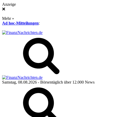
Anzeige
❌
Mehr »
Ad hoc-Mitteilungen
:
Samstag, 08.08.2026
- Börsentäglich über 12.000 News