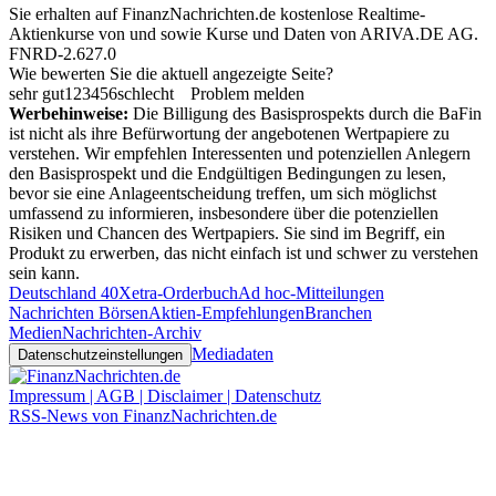
Sie erhalten auf FinanzNachrichten.de kostenlose Realtime-
Aktienkurse von
und
sowie Kurse und Daten von
ARIVA.DE AG
.
FNRD-2.627.0
Wie bewerten Sie die aktuell angezeigte Seite?
sehr gut
1
2
3
4
5
6
schlecht
Problem melden
Werbehinweise:
Die Billigung des Basisprospekts durch die BaFin
ist nicht als ihre Befürwortung der angebotenen Wertpapiere zu
verstehen. Wir empfehlen Interessenten und potenziellen Anlegern
den Basisprospekt und die Endgültigen Bedingungen zu lesen,
bevor sie eine Anlageentscheidung treffen, um sich möglichst
umfassend zu informieren, insbesondere über die potenziellen
Risiken und Chancen des Wertpapiers. Sie sind im Begriff, ein
Produkt zu erwerben, das nicht einfach ist und schwer zu verstehen
sein kann.
Deutschland 40
Xetra-Orderbuch
Ad hoc-Mitteilungen
Nachrichten Börsen
Aktien-Empfehlungen
Branchen
Medien
Nachrichten-Archiv
Mediadaten
Datenschutzeinstellungen
Impressum | AGB | Disclaimer | Datenschutz
RSS-News von FinanzNachrichten.de