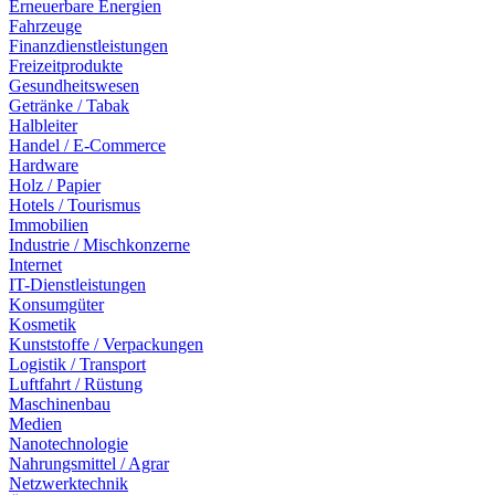
Erneuerbare Energien
Fahrzeuge
Finanzdienstleistungen
Freizeitprodukte
Gesundheitswesen
Getränke / Tabak
Halbleiter
Handel / E-Commerce
Hardware
Holz / Papier
Hotels / Tourismus
Immobilien
Industrie / Mischkonzerne
Internet
IT-Dienstleistungen
Konsumgüter
Kosmetik
Kunststoffe / Verpackungen
Logistik / Transport
Luftfahrt / Rüstung
Maschinenbau
Medien
Nanotechnologie
Nahrungsmittel / Agrar
Netzwerktechnik