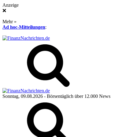
Anzeige
❌
Mehr »
Ad hoc-Mitteilungen
:
Sonntag, 09.08.2026
- Börsentäglich über 12.000 News