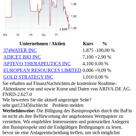
Unternehmen / Aktien
Kurs
%
374WATER INC
1,875
-100,00 %
ADICET BIO INC
7,100
+2,90 %
APTEVO THERAPEUTICS INC
4,100
0,00 %
EUROPEAN RESOURCES LIMITED
0,006
+9,09 %
GOLD STRATEGY INC
1,010
0,00 %
Sie erhalten auf FinanzNachrichten.de kostenlose Realtime-
Aktienkurse von
und
sowie Kurse und Daten von
ARIVA.DE AG
.
FNRD-2.627.0
Wie bewerten Sie die aktuell angezeigte Seite?
sehr gut
1
2
3
4
5
6
schlecht
Problem melden
Werbehinweise:
Die Billigung des Basisprospekts durch die BaFin
ist nicht als ihre Befürwortung der angebotenen Wertpapiere zu
verstehen. Wir empfehlen Interessenten und potenziellen Anlegern
den Basisprospekt und die Endgültigen Bedingungen zu lesen,
bevor sie eine Anlageentscheidung treffen, um sich möglichst