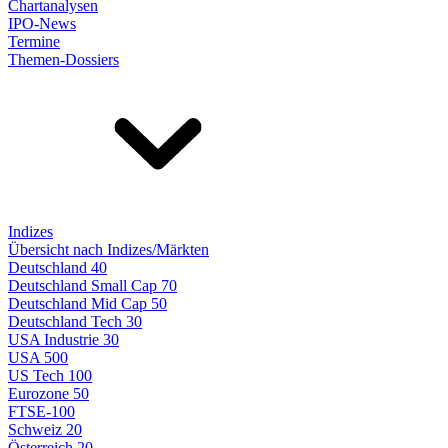
Chartanalysen
IPO-News
Termine
Themen-Dossiers
Indizes
Übersicht nach Indizes/Märkten
Deutschland 40
Deutschland Small Cap 70
Deutschland Mid Cap 50
Deutschland Tech 30
USA Industrie 30
USA 500
US Tech 100
Eurozone 50
FTSE-100
Schweiz 20
Österreich 20