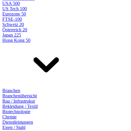
USA 500
US Tech 100
Eurozone 50
FTSE-100
Schweiz 20
Österreich 20
Japan 225
Hong Kong 50
Branchen
Branchenübersicht
Bau / Infrastrukur
Bekleidung / Textil
Biotechnologie
Chemie
Dienstleistungen
Eisen / Stahl