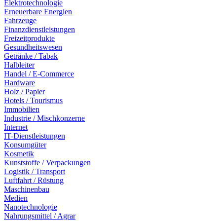
Elektrotechnologie
Erneuerbare Energien
Fahrzeuge
Finanzdienstleistungen
Freizeitprodukte
Gesundheitswesen
Getränke / Tabak
Halbleiter
Handel / E-Commerce
Hardware
Holz / Papier
Hotels / Tourismus
Immobilien
Industrie / Mischkonzerne
Internet
IT-Dienstleistungen
Konsumgüter
Kosmetik
Kunststoffe / Verpackungen
Logistik / Transport
Luftfahrt / Rüstung
Maschinenbau
Medien
Nanotechnologie
Nahrungsmittel / Agrar