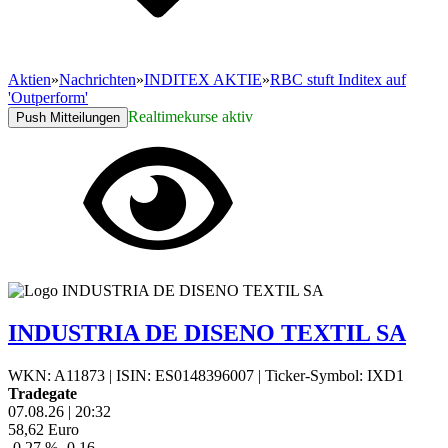
Aktien
»
Nachrichten
»
INDITEX AKTIE
»
RBC stuft Inditex auf
'Outperform'
Realtimekurse aktiv
Push Mitteilungen
INDUSTRIA DE DISENO TEXTIL SA
WKN: A11873
|
ISIN: ES0148396007
|
Ticker-Symbol: IXD1
Tradegate
07.08.26
|
20:32
58,62
Euro
-0,27 %
-0,16