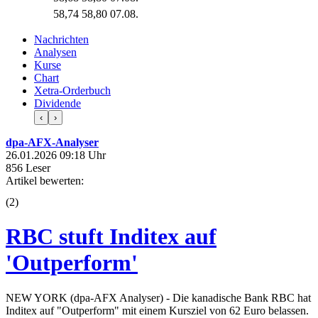
58,74
58,80
07.08.
Nachrichten
Analysen
Kurse
Chart
Xetra-Orderbuch
Dividende
‹
›
dpa-AFX-Analyser
26.01.2026 09:18 Uhr
856 Leser
Artikel bewerten:
(
2
)
RBC stuft Inditex auf
'Outperform'
NEW YORK (dpa-AFX Analyser) - Die kanadische Bank RBC hat
Inditex auf "Outperform" mit einem Kursziel von 62 Euro belassen.