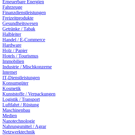
Erneuerbare Energien
Fahrzeuge
Finanzdienstleistungen
Freizeitprodukte
Gesundheitswesen
Getränke / Tabak
Halbleiter
Handel / E-Commerce
Hardware
Holz / Papier
Hotels / Tourismus
Immobilien
Industrie / Mischkonzerne
Internet
IT-Dienstleistungen
Konsumgüter
Kosmetik
Kunststoffe / Verpackungen
Logistik / Transport
Luftfahrt / Rüstung
Maschinenbau
Medien
Nanotechnologie
Nahrungsmittel / Agrar
Netzwerktechnik