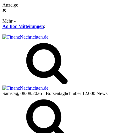
Anzeige
❌
Mehr »
Ad hoc-Mitteilungen
:
Samstag, 08.08.2026
- Börsentäglich über 12.000 News