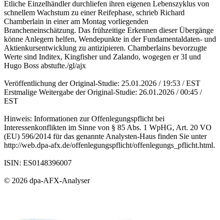
Etliche Einzelhändler durchliefen ihren eigenen Lebenszyklus von
schnellem Wachstum zu einer Reifephase, schrieb Richard
Chamberlain in einer am Montag vorliegenden
Brancheneinschätzung. Das frühzeitige Erkennen dieser Übergänge
könne Anlegern helfen, Wendepunkte in der Fundamentaldaten- und
Aktienkursentwicklung zu antizipieren. Chamberlains bevorzugte
Werte sind Inditex, Kingfisher und Zalando, wogegen er 3I und
Hugo Boss abstufte./gl/ajx
Veröffentlichung der Original-Studie: 25.01.2026 / 19:53 / EST
Erstmalige Weitergabe der Original-Studie: 26.01.2026 / 00:45 /
EST
Hinweis: Informationen zur Offenlegungspflicht bei
Interessenkonflikten im Sinne von § 85 Abs. 1 WpHG, Art. 20 VO
(EU) 596/2014 für das genannte Analysten-Haus finden Sie unter
http://web.dpa-afx.de/offenlegungspflicht/offenlegungs_pflicht.html.
ISIN: ES0148396007
© 2026 dpa-AFX-Analyser