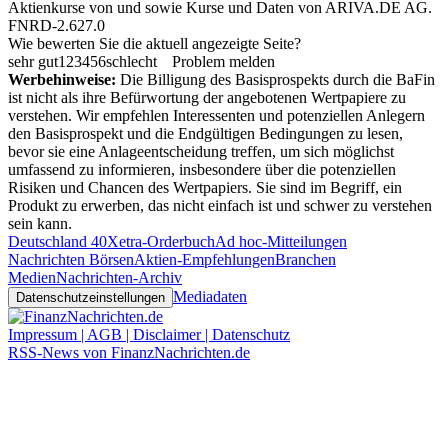
Aktienkurse von
und
sowie Kurse und Daten von
ARIVA.DE AG
.
FNRD-2.627.0
Wie bewerten Sie die aktuell angezeigte Seite?
sehr gut
1
2
3
4
5
6
schlecht
Problem melden
Werbehinweise:
Die Billigung des Basisprospekts durch die BaFin
ist nicht als ihre Befürwortung der angebotenen Wertpapiere zu
verstehen. Wir empfehlen Interessenten und potenziellen Anlegern
den Basisprospekt und die Endgültigen Bedingungen zu lesen,
bevor sie eine Anlageentscheidung treffen, um sich möglichst
umfassend zu informieren, insbesondere über die potenziellen
Risiken und Chancen des Wertpapiers. Sie sind im Begriff, ein
Produkt zu erwerben, das nicht einfach ist und schwer zu verstehen
sein kann.
Deutschland 40
Xetra-Orderbuch
Ad hoc-Mitteilungen
Nachrichten Börsen
Aktien-Empfehlungen
Branchen
Medien
Nachrichten-Archiv
Mediadaten
Datenschutzeinstellungen
Impressum | AGB | Disclaimer | Datenschutz
RSS-News von FinanzNachrichten.de