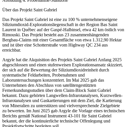
Abbildung 4: Probenahme-Standorte
Über das Projekt Saint Gabriel
Das Projekt Saint Gabriel ist eine zu 100 % unternehmenseigene
Siliziumdioxid-Explorationsliegenschaft in der Region Bas Saint
Laurent in Québec auf der Gaspé-Halbinsel, etwa 42 km östlich von
Rimouski. Das Projekt besteht aus 23 zusammenhängenden
Bergbau-Claims mit einer Gesamtfläche von etwa 1.312,90 Hektar
und ist über eine Schotterstraße vom Highway QC 234 aus
erreichbar.
Argyle hat die Akquisition des Projekts Saint Gabriel Anfang 2025
abgeschlossen und einen stufenweisen Explorationsansatz skizziert,
der sich auf die Bewertung der Siliziumdioxidreinheit durch
systematische Feldarbeiten, Probenahmen und
Laboruntersuchungen konzentriert. Im Mai 2025 gab das
Unternehmen den Abschluss von satellitengestützten
Fernerkundungsstudien über dem Claim-Block Saint Gabriel
bekannt. Dazu gehörten Langwellen-Infrarotanalysen, Kurzwellen-
Infrarotanalysen und Gaskartierungen mit dem Ziel, die Kartierung
von Mineralien zu unterstützen und vielversprechende Zielgebiete
zu bewerten. Im Juni 2025 gab Argyle die Vorlage eines technischen
Berichts gemäß National Instrument 43-101 für Saint Gabriel
bekannt, der die kontinuierliche technische Offenlegung und
Projektfortschritte begleiten soll.