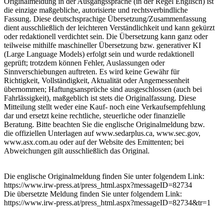
Originalmeldung in der Ausgangssprache (in der Regel Englisch) ist
die einzige maßgebliche, autorisierte und rechtsverbindliche
Fassung. Diese deutschsprachige Übersetzung/Zusammenfassung
dient ausschließlich der leichteren Verständlichkeit und kann gekürzt
oder redaktionell verdichtet sein. Die Übersetzung kann ganz oder
teilweise mithilfe maschineller Übersetzung bzw. generativer KI
(Large Language Models) erfolgt sein und wurde redaktionell
geprüft; trotzdem können Fehler, Auslassungen oder
Sinnverschiebungen auftreten. Es wird keine Gewähr für
Richtigkeit, Vollständigkeit, Aktualität oder Angemessenheit
übernommen; Haftungsansprüche sind ausgeschlossen (auch bei
Fahrlässigkeit), maßgeblich ist stets die Originalfassung. Diese
Mitteilung stellt weder eine Kauf- noch eine Verkaufsempfehlung
dar und ersetzt keine rechtliche, steuerliche oder finanzielle
Beratung. Bitte beachten Sie die englische Originalmeldung bzw.
die offiziellen Unterlagen auf www.sedarplus.ca, www.sec.gov,
www.asx.com.au oder auf der Website des Emittenten; bei
Abweichungen gilt ausschließlich das Original.
Die englische Originalmeldung finden Sie unter folgendem Link:
https://www.irw-press.at/press_html.aspx?messageID=82734
Die übersetzte Meldung finden Sie unter folgendem Link:
https://www.irw-press.at/press_html.aspx?messageID=82734&tr=1