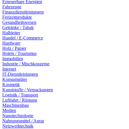
Erneuerbare Energien
Fahrzeuge
Finanzdienstleistungen
Freizeitprodukte
Gesundheitswesen
Getränke / Tabak
Halbleiter
Handel / E-Commerce
Hardware
Holz / Papier
Hotels / Tourismus
Immobilien
Industrie / Mischkonzerne
Internet
IT-Dienstleistungen
Konsumgüter
Kosmetik
Kunststoffe / Verpackungen
Logistik / Transport
Luftfahrt / Rüstung
Maschinenbau
Medien
Nanotechnologie
Nahrungsmittel / Agrar
Netzwerktechnik