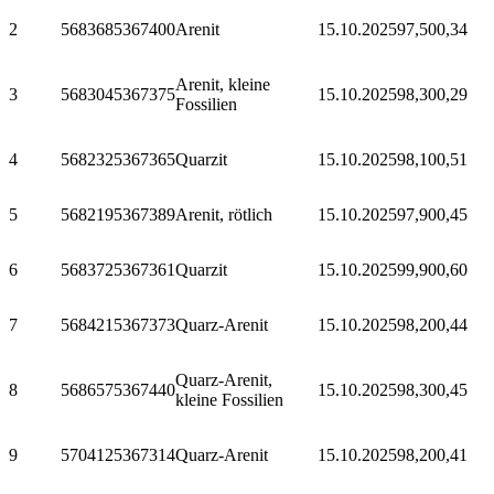
2
568368
5367400
Arenit
15.10.2025
97,50
0,34
Arenit, kleine
3
568304
5367375
15.10.2025
98,30
0,29
Fossilien
4
568232
5367365
Quarzit
15.10.2025
98,10
0,51
5
568219
5367389
Arenit, rötlich
15.10.2025
97,90
0,45
6
568372
5367361
Quarzit
15.10.2025
99,90
0,60
7
568421
5367373
Quarz-Arenit
15.10.2025
98,20
0,44
Quarz-Arenit,
8
568657
5367440
15.10.2025
98,30
0,45
kleine Fossilien
9
570412
5367314
Quarz-Arenit
15.10.2025
98,20
0,41