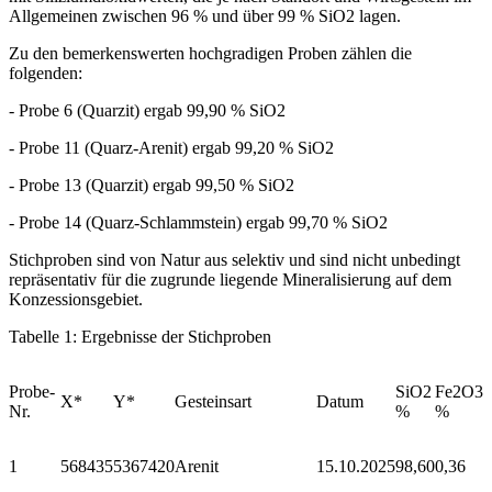
Allgemeinen zwischen 96 % und über 99 % SiO2 lagen.
Zu den bemerkenswerten hochgradigen Proben zählen die
folgenden:
- Probe 6 (Quarzit) ergab 99,90 % SiO2
- Probe 11 (Quarz-Arenit) ergab 99,20 % SiO2
- Probe 13 (Quarzit) ergab 99,50 % SiO2
- Probe 14 (Quarz-Schlammstein) ergab 99,70 % SiO2
Stichproben sind von Natur aus selektiv und sind nicht unbedingt
repräsentativ für die zugrunde liegende Mineralisierung auf dem
Konzessionsgebiet.
Tabelle 1: Ergebnisse der Stichproben
Probe-
SiO2
Fe2O3
X*
Y*
Gesteinsart
Datum
Nr.
%
%
1
568435
5367420
Arenit
15.10.2025
98,60
0,36