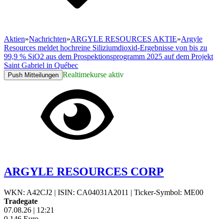
Aktien
»
Nachrichten
»
ARGYLE RESOURCES AKTIE
»
Argyle
Resources meldet hochreine Siliziumdioxid-Ergebnisse von bis zu
99,9 % SiO2 aus dem Prospektionsprogramm 2025 auf dem Projekt
Saint Gabriel in Québec
Realtimekurse aktiv
Push Mitteilungen
ARGYLE RESOURCES CORP
WKN: A42CJ2
|
ISIN: CA04031A2011
|
Ticker-Symbol: ME00
Tradegate
07.08.26
|
12:21
0,146
Euro