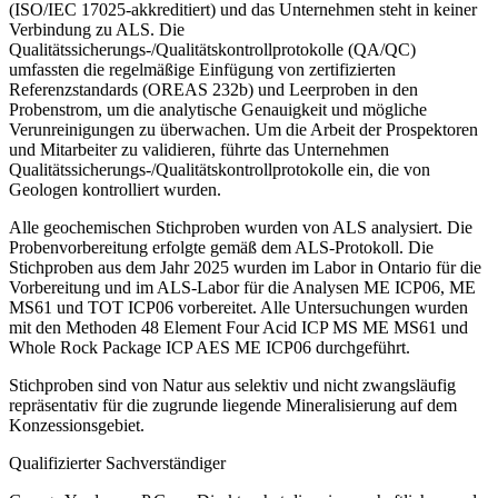
(ISO/IEC 17025-akkreditiert) und das Unternehmen steht in keiner
Verbindung zu ALS. Die
Qualitätssicherungs-/Qualitätskontrollprotokolle (QA/QC)
umfassten die regelmäßige Einfügung von zertifizierten
Referenzstandards (OREAS 232b) und Leerproben in den
Probenstrom, um die analytische Genauigkeit und mögliche
Verunreinigungen zu überwachen. Um die Arbeit der Prospektoren
und Mitarbeiter zu validieren, führte das Unternehmen
Qualitätssicherungs-/Qualitätskontrollprotokolle ein, die von
Geologen kontrolliert wurden.
Alle geochemischen Stichproben wurden von ALS analysiert. Die
Probenvorbereitung erfolgte gemäß dem ALS-Protokoll. Die
Stichproben aus dem Jahr 2025 wurden im Labor in Ontario für die
Vorbereitung und im ALS-Labor für die Analysen ME ICP06, ME
MS61 und TOT ICP06 vorbereitet. Alle Untersuchungen wurden
mit den Methoden 48 Element Four Acid ICP MS ME MS61 und
Whole Rock Package ICP AES ME ICP06 durchgeführt.
Stichproben sind von Natur aus selektiv und nicht zwangsläufig
repräsentativ für die zugrunde liegende Mineralisierung auf dem
Konzessionsgebiet.
Qualifizierter Sachverständiger