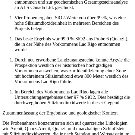
entnommen und zur geochemischen Gesamtgesteinsanalyse
an ALS Canada Ltd. geschickt.
Vier Proben ergaben SiO2-Werte von über 99 %, was eine
hohe Siliziumdioxidreinheit in mehreren Bereichen des
Projekts belegt.
Das beste Ergebnis war 99,9 % SiO2 aus Probe 6 (Quarzit),
die in der Nähe des Vorkommens Lac Rigo entnommen
wurde.
Durch neu erworbene Landzugangsrechte konnte Argyle die
Prospektion westlich der historischen hochgradigen
Vorkommen ausweiten, was zur Identifizierung einer Zone
mit hochreinem Siliziumdioxid etwa 800 Meter westlich des
Vorkommens Lac Rigo führte.
Im Bereich des Vorkommens Lac Rigo lagen alle
Untersuchungsergebnisse über 97 % SiO2. Dies bestätigt die
durchweg hohen Siliziumdioxidwerte in dieser Gegend.
Zusammenfassung der Ergebnisse und geologischer Kontext
Die Probenahmen konzentrierten sich auf quarzreiche Lithologien
wie Arenit, Quarz-Arenit, Quarzit und quarzhaltigen Schluffstein
mit Siliziumdioxidwerten, die je nach Standort und Wirtsgestein im