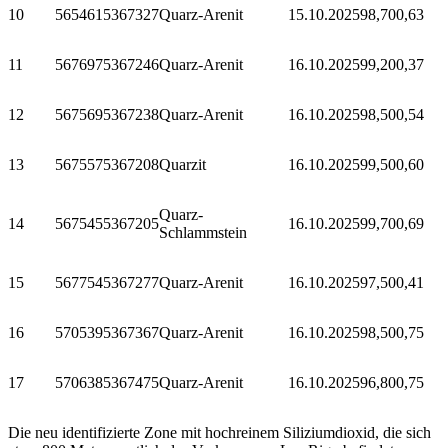
10
565461
5367327
Quarz-Arenit
15.10.2025
98,70
0,63
11
567697
5367246
Quarz-Arenit
16.10.2025
99,20
0,37
12
567569
5367238
Quarz-Arenit
16.10.2025
98,50
0,54
13
567557
5367208
Quarzit
16.10.2025
99,50
0,60
Quarz-
14
567545
5367205
16.10.2025
99,70
0,69
Schlammstein
15
567754
5367277
Quarz-Arenit
16.10.2025
97,50
0,41
16
570539
5367367
Quarz-Arenit
16.10.2025
98,50
0,75
17
570638
5367475
Quarz-Arenit
16.10.2025
96,80
0,75
Die neu identifizierte Zone mit hochreinem Siliziumdioxid, die sich