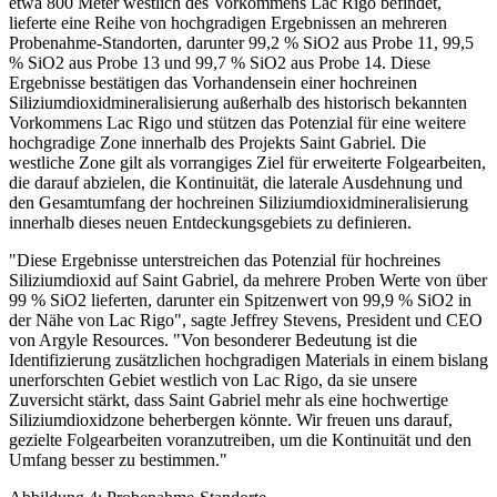
etwa 800 Meter westlich des Vorkommens Lac Rigo befindet,
lieferte eine Reihe von hochgradigen Ergebnissen an mehreren
Probenahme-Standorten, darunter 99,2 % SiO2 aus Probe 11, 99,5
% SiO2 aus Probe 13 und 99,7 % SiO2 aus Probe 14. Diese
Ergebnisse bestätigen das Vorhandensein einer hochreinen
Siliziumdioxidmineralisierung außerhalb des historisch bekannten
Vorkommens Lac Rigo und stützen das Potenzial für eine weitere
hochgradige Zone innerhalb des Projekts Saint Gabriel. Die
westliche Zone gilt als vorrangiges Ziel für erweiterte Folgearbeiten,
die darauf abzielen, die Kontinuität, die laterale Ausdehnung und
den Gesamtumfang der hochreinen Siliziumdioxidmineralisierung
innerhalb dieses neuen Entdeckungsgebiets zu definieren.
"Diese Ergebnisse unterstreichen das Potenzial für hochreines
Siliziumdioxid auf Saint Gabriel, da mehrere Proben Werte von über
99 % SiO2 lieferten, darunter ein Spitzenwert von 99,9 % SiO2 in
der Nähe von Lac Rigo", sagte Jeffrey Stevens, President und CEO
von Argyle Resources. "Von besonderer Bedeutung ist die
Identifizierung zusätzlichen hochgradigen Materials in einem bislang
unerforschten Gebiet westlich von Lac Rigo, da sie unsere
Zuversicht stärkt, dass Saint Gabriel mehr als eine hochwertige
Siliziumdioxidzone beherbergen könnte. Wir freuen uns darauf,
gezielte Folgearbeiten voranzutreiben, um die Kontinuität und den
Umfang besser zu bestimmen."