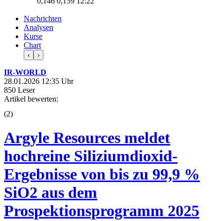
0,146
0,159
12:22
Nachrichten
Analysen
Kurse
Chart
‹
›
IR-WORLD
28.01.2026 12:35 Uhr
850 Leser
Artikel bewerten:
(
2
)
Argyle Resources meldet
hochreine Siliziumdioxid-
Ergebnisse von bis zu 99,9 %
SiO2 aus dem
Prospektionsprogramm 2025