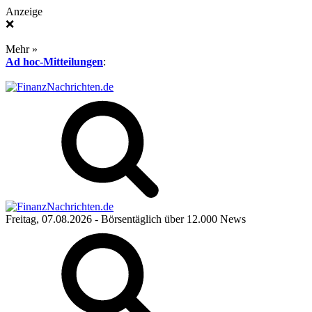
Anzeige
❌
Mehr »
Ad hoc-Mitteilungen
:
Freitag, 07.08.2026
- Börsentäglich über 12.000 News