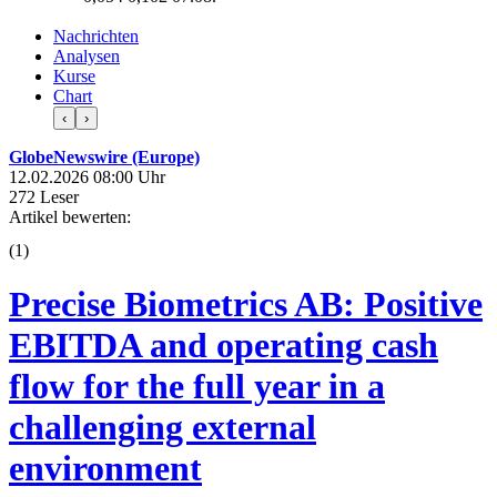
Nachrichten
Analysen
Kurse
Chart
‹
›
GlobeNewswire (Europe)
12.02.2026 08:00 Uhr
272 Leser
Artikel bewerten:
(
1
)
Precise Biometrics AB: Positive
EBITDA and operating cash
flow for the full year in a
challenging external
environment