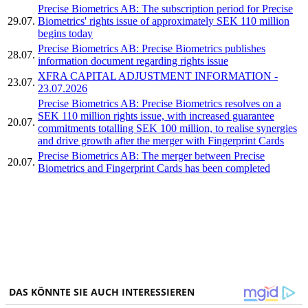
Precise Biometrics AB: The subscription period for Precise
29.07.
Biometrics' rights issue of approximately SEK 110 million
begins today
Precise Biometrics AB: Precise Biometrics publishes
28.07.
information document regarding rights issue
XFRA CAPITAL ADJUSTMENT INFORMATION -
23.07.
23.07.2026
Precise Biometrics AB: Precise Biometrics resolves on a
SEK 110 million rights issue, with increased guarantee
20.07.
commitments totalling SEK 100 million, to realise synergies
and drive growth after the merger with Fingerprint Cards
Precise Biometrics AB: The merger between Precise
20.07.
Biometrics and Fingerprint Cards has been completed