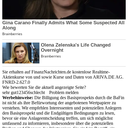
Sie erhalten auf FinanzNachrichten.de kostenlose Realtime-
Aktienkurse von
und
sowie Kurse und Daten von
ARIVA.DE AG
.
FNRD-2.627.0
Wie bewerten Sie die aktuell angezeigte Seite?
sehr gut
1
2
3
4
5
6
schlecht
Problem melden
Werbehinweise:
Die Billigung des Basisprospekts durch die BaFin
ist nicht als ihre Befürwortung der angebotenen Wertpapiere zu
verstehen. Wir empfehlen Interessenten und potenziellen Anlegern
den Basisprospekt und die Endgültigen Bedingungen zu lesen,
bevor sie eine Anlageentscheidung treffen, um sich möglichst
umfassend zu informieren, insbesondere über die potenziellen