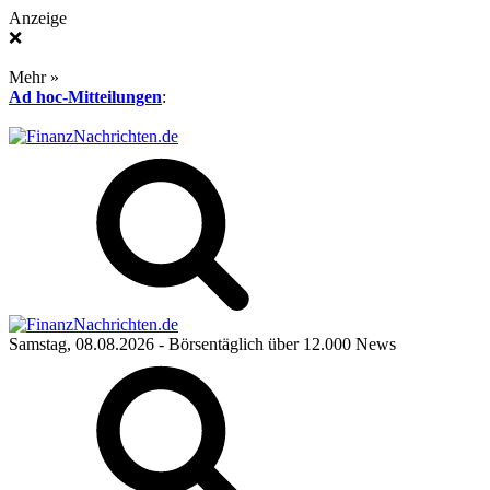
Anzeige
❌
Mehr »
Ad hoc-Mitteilungen
:
Samstag, 08.08.2026
- Börsentäglich über 12.000 News