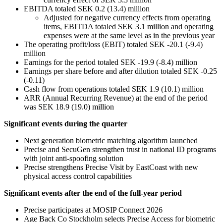
EBITDA totaled SEK 0.2 (13.4) million
Adjusted for negative currency effects from operating
items, EBITDA totaled SEK 3.1 million and operating
expenses were at the same level as in the previous year
The operating profit/loss (EBIT) totaled SEK -20.1 (-9.4)
million
Earnings for the period totaled SEK -19.9 (-8.4) million
Earnings per share before and after dilution totaled SEK -0.25
(-0.11)
Cash flow from operations totaled SEK 1.9 (10.1) million
ARR (Annual Recurring Revenue) at the end of the period
was SEK 18.9 (19.0) million
Significant events during the quarter
Next generation biometric matching algorithm launched
Precise and SecuGen strengthen trust in national ID programs
with joint anti-spoofing solution
Precise strengthens Precise Visit by EastCoast with new
physical access control capabilities
Significant events after the end of the full-year period
Precise participates at MOSIP Connect 2026
Age Back Co Stockholm selects Precise Access for biometric