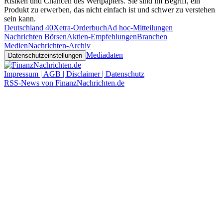
Risiken und Chancen des Wertpapiers. Sie sind im Begriff, ein
Produkt zu erwerben, das nicht einfach ist und schwer zu verstehen
sein kann.
Deutschland 40
Xetra-Orderbuch
Ad hoc-Mitteilungen
Nachrichten Börsen
Aktien-Empfehlungen
Branchen
Medien
Nachrichten-Archiv
Mediadaten
Datenschutzeinstellungen
Impressum | AGB | Disclaimer | Datenschutz
RSS-News von FinanzNachrichten.de