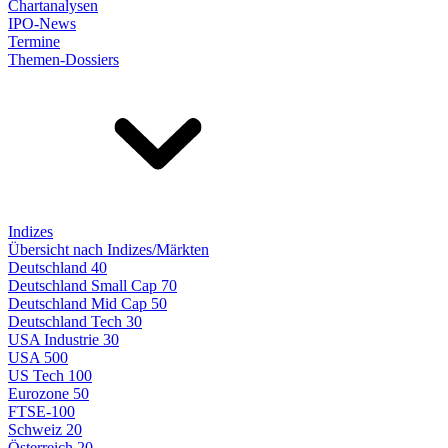
Chartanalysen
IPO-News
Termine
Themen-Dossiers
Indizes
Übersicht nach Indizes/Märkten
Deutschland 40
Deutschland Small Cap 70
Deutschland Mid Cap 50
Deutschland Tech 30
USA Industrie 30
USA 500
US Tech 100
Eurozone 50
FTSE-100
Schweiz 20
Österreich 20