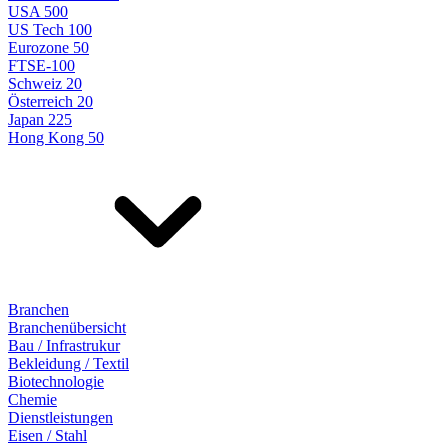
USA 500
US Tech 100
Eurozone 50
FTSE-100
Schweiz 20
Österreich 20
Japan 225
Hong Kong 50
Branchen
Branchenübersicht
Bau / Infrastrukur
Bekleidung / Textil
Biotechnologie
Chemie
Dienstleistungen
Eisen / Stahl