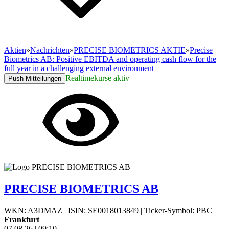
Aktien
»
Nachrichten
»
PRECISE BIOMETRICS AKTIE
»
Precise
Biometrics AB: Positive EBITDA and operating cash flow for the
full year in a challenging external environment
Realtimekurse aktiv
Push Mitteilungen
PRECISE BIOMETRICS AB
WKN: A3DMAZ
|
ISIN: SE0018013849
|
Ticker-Symbol: PBC
Frankfurt
07.08.26
|
09:10