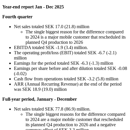
Year-end report Jan - Dec 2025
Fourth quarter
Net sales totaled SEK 17.0 (21.8) million
The single biggest reason for the difference compared
to 2024 is a major mobile customer that rescheduled its
planned Q4 production to 2026
EBITDA totaled SEK -1.9 (3.4) million.
The operating profit/loss (EBIT) totaled SEK -6.7 (-2.1)
million
Earnings for the period totaled SEK -6.3 (-1.3) million
Earnings per share before and after dilution totaled SEK -0.08
(-0.02)
Cash flow from operations totaled SEK -3.2 (5.8) million
ARR (Annual Recurring Revenue) at the end of the period
was SEK 18.9 (19.0) million
Full-year period, January - December
Net sales totaled SEK 77.8 (86.9) million.
The single biggest reasons for the difference compared
to 2024 are a major mobile customer that rescheduled
its planned Q4 production to 2026 and a negative
currency effect of SEK 3.3 million