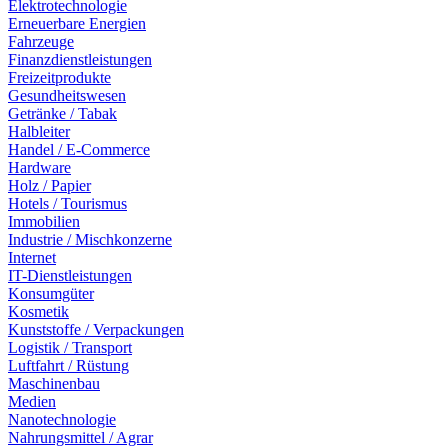
Elektrotechnologie
Erneuerbare Energien
Fahrzeuge
Finanzdienstleistungen
Freizeitprodukte
Gesundheitswesen
Getränke / Tabak
Halbleiter
Handel / E-Commerce
Hardware
Holz / Papier
Hotels / Tourismus
Immobilien
Industrie / Mischkonzerne
Internet
IT-Dienstleistungen
Konsumgüter
Kosmetik
Kunststoffe / Verpackungen
Logistik / Transport
Luftfahrt / Rüstung
Maschinenbau
Medien
Nanotechnologie
Nahrungsmittel / Agrar