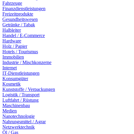
Fahrzeuge
Finanzdienstleistungen
Freizeitprodukte
Gesundheitswesen
Getränke / Tabak
Halbleiter
Handel / E-Commerce
Hardware
Holz / Papier
Hotels / Tourismus
Immobilien
Industrie / Mischkonzerne
Internet
IT-Dienstleistungen
Konsumgüter
Kosmetik
Kunststoffe / Verpackungen
Logistik / Transport
Luftfahrt / Rüstung
Maschinenbau
Medien
Nanotechnologie
Nahrungsmittel / Agrar
Netzwerktechnik
Öl / Gas