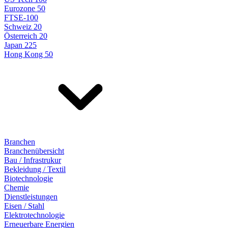
Eurozone 50
FTSE-100
Schweiz 20
Österreich 20
Japan 225
Hong Kong 50
Branchen
Branchenübersicht
Bau / Infrastrukur
Bekleidung / Textil
Biotechnologie
Chemie
Dienstleistungen
Eisen / Stahl
Elektrotechnologie
Erneuerbare Energien