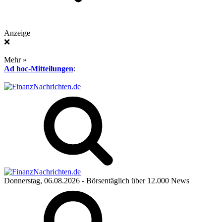
Anzeige
❌
Mehr »
Ad hoc-Mitteilungen
:
Donnerstag, 06.08.2026
- Börsentäglich über 12.000 News