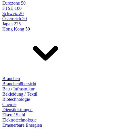
Eurozone 50
FTSE-100
Schweiz 20
Österreich 20
Japan 225
Hong Kong 50
Branchen
Branchenübersicht
Bau / Infrastrukur
Bekleidung / Textil
Biotechnologie
Chemie
Dienstleistungen
Eisen / Stahl
Elektrotechnologie
Erneuerbare Energien