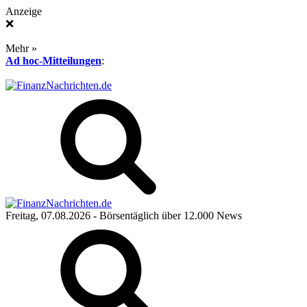
Anzeige
❌
Mehr »
Ad hoc-Mitteilungen
:
Freitag, 07.08.2026
- Börsentäglich über 12.000 News