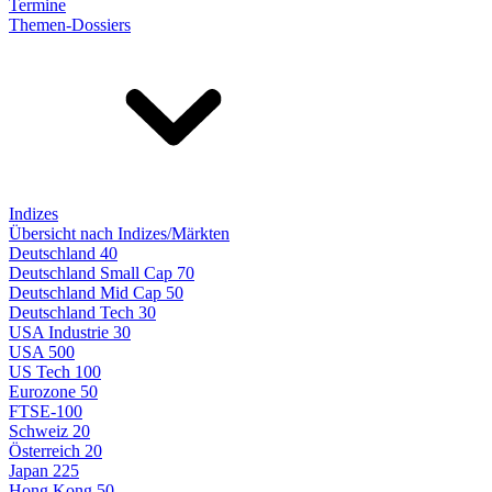
Termine
Themen-Dossiers
Indizes
Übersicht nach Indizes/Märkten
Deutschland 40
Deutschland Small Cap 70
Deutschland Mid Cap 50
Deutschland Tech 30
USA Industrie 30
USA 500
US Tech 100
Eurozone 50
FTSE-100
Schweiz 20
Österreich 20
Japan 225
Hong Kong 50