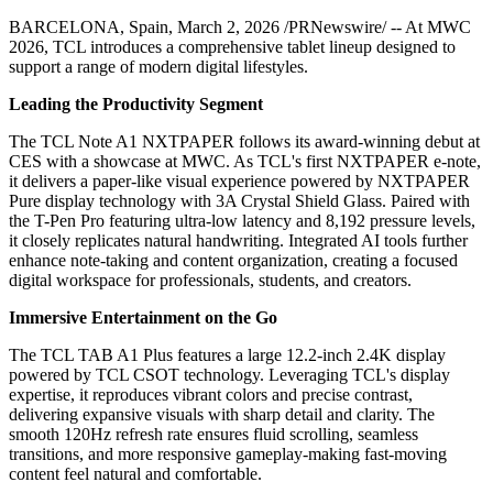
BARCELONA, Spain, March 2, 2026 /PRNewswire/ -- At MWC
2026, TCL introduces a comprehensive tablet lineup designed to
support a range of modern digital lifestyles.
Leading the Productivity Segment
The TCL Note A1 NXTPAPER follows its award-winning debut at
CES with a showcase at MWC. As TCL's first NXTPAPER e-note,
it delivers a paper-like visual experience powered by NXTPAPER
Pure display technology with 3A Crystal Shield Glass. Paired with
the T-Pen Pro featuring ultra-low latency and 8,192 pressure levels,
it closely replicates natural handwriting. Integrated AI tools further
enhance note-taking and content organization, creating a focused
digital workspace for professionals, students, and creators.
Immersive Entertainment on the Go
The TCL TAB A1 Plus features a large 12.2-inch 2.4K display
powered by TCL CSOT technology. Leveraging TCL's display
expertise, it reproduces vibrant colors and precise contrast,
delivering expansive visuals with sharp detail and clarity. The
smooth 120Hz refresh rate ensures fluid scrolling, seamless
transitions, and more responsive gameplay-making fast-moving
content feel natural and comfortable.