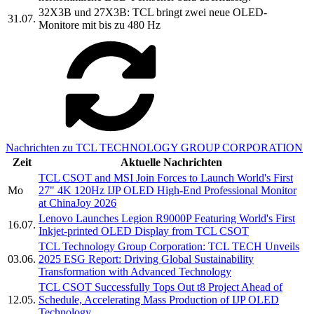
32X3B und 27X3B: TCL bringt zwei neue OLED-
31.07.
Monitore mit bis zu 480 Hz
Nachrichten zu TCL TECHNOLOGY GROUP CORPORATION
Zeit
Aktuelle Nachrichten
TCL CSOT and MSI Join Forces to Launch World's First
Mo
27" 4K 120Hz IJP OLED High-End Professional Monitor
at ChinaJoy 2026
Lenovo Launches Legion R9000P Featuring World's First
16.07.
Inkjet-printed OLED Display from TCL CSOT
TCL Technology Group Corporation: TCL TECH Unveils
03.06.
2025 ESG Report: Driving Global Sustainability
Transformation with Advanced Technology
TCL CSOT Successfully Tops Out t8 Project Ahead of
12.05.
Schedule, Accelerating Mass Production of IJP OLED
Technology