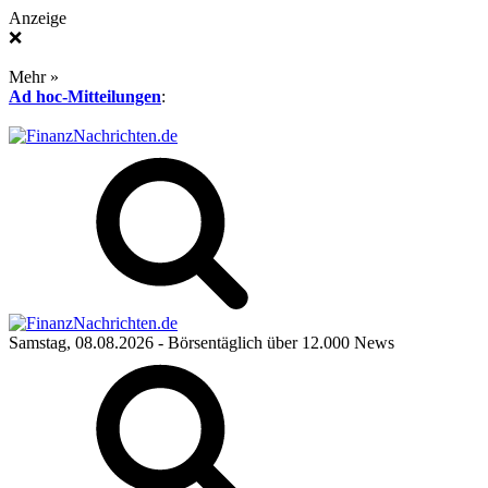
Anzeige
❌
Mehr »
Ad hoc-Mitteilungen
:
Samstag, 08.08.2026
- Börsentäglich über 12.000 News