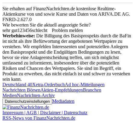
Sie erhalten auf FinanzNachrichten.de kostenlose Realtime-
Aktienkurse von
und
sowie Kurse und Daten von
ARIVA.DE AG
.
FNRD-2.627.0
Wie bewerten Sie die aktuell angezeigte Seite?
sehr gut
1
2
3
4
5
6
schlecht
Problem melden
Werbehinweise:
Die Billigung des Basisprospekts durch die BaFin
ist nicht als ihre Befürwortung der angebotenen Wertpapiere zu
verstehen. Wir empfehlen Interessenten und potenziellen Anlegern
den Basisprospekt und die Endgültigen Bedingungen zu lesen,
bevor sie eine Anlageentscheidung treffen, um sich möglichst
umfassend zu informieren, insbesondere über die potenziellen
Risiken und Chancen des Wertpapiers. Sie sind im Begriff, ein
Produkt zu erwerben, das nicht einfach ist und schwer zu verstehen
sein kann.
Deutschland 40
Xetra-Orderbuch
Ad hoc-Mitteilungen
Nachrichten Börsen
Aktien-Empfehlungen
Branchen
Medien
Nachrichten-Archiv
Mediadaten
Datenschutzeinstellungen
Impressum | AGB | Disclaimer | Datenschutz
RSS-News von FinanzNachrichten.de