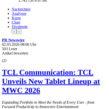
1,745
1,870
07.08.
Nachrichten
Analysen
Kurse
Chart
Dividende
‹
›
PR Newswire
02.03.2026 08:06 Uhr
503 Leser
Artikel bewerten:
(
2
)
TCL Communication: TCL
Unveils New Tablet Lineup at
MWC 2026
Expanding Portfolio to Meet the Needs of Every User - from
Focused Productivity to Immersive Entertainment