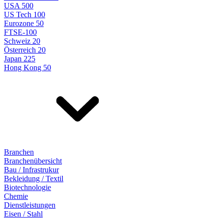
USA 500
US Tech 100
Eurozone 50
FTSE-100
Schweiz 20
Österreich 20
Japan 225
Hong Kong 50
Branchen
Branchenübersicht
Bau / Infrastrukur
Bekleidung / Textil
Biotechnologie
Chemie
Dienstleistungen
Eisen / Stahl