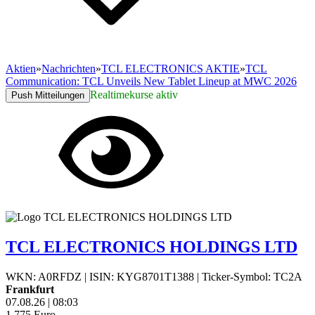
Aktien
»
Nachrichten
»
TCL ELECTRONICS AKTIE
»
TCL
Communication: TCL Unveils New Tablet Lineup at MWC 2026
Realtimekurse aktiv
Push Mitteilungen
TCL ELECTRONICS HOLDINGS LTD
WKN: A0RFDZ
|
ISIN: KYG8701T1388
|
Ticker-Symbol: TC2A
Frankfurt
07.08.26
|
08:03
1,775
Euro