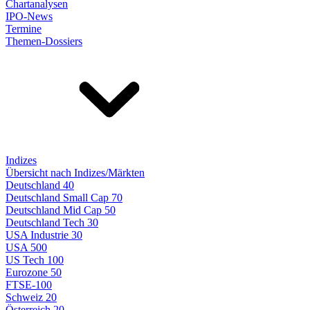
Chartanalysen
IPO-News
Termine
Themen-Dossiers
Indizes
Übersicht nach Indizes/Märkten
Deutschland 40
Deutschland Small Cap 70
Deutschland Mid Cap 50
Deutschland Tech 30
USA Industrie 30
USA 500
US Tech 100
Eurozone 50
FTSE-100
Schweiz 20
Österreich 20