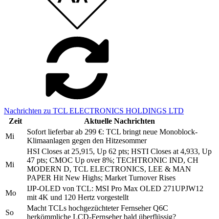
Nachrichten zu TCL ELECTRONICS HOLDINGS LTD
Zeit
Aktuelle Nachrichten
Sofort lieferbar ab 299 €: TCL bringt neue Monoblock-
Mi
Klimaanlagen gegen den Hitzesommer
HSI Closes at 25,915, Up 62 pts; HSTI Closes at 4,933, Up
47 pts; CMOC Up over 8%; TECHTRONIC IND, CH
Mi
MODERN D, TCL ELECTRONICS, LEE & MAN
PAPER Hit New Highs; Market Turnover Rises
IJP-OLED von TCL: MSI Pro Max OLED 271UPJW12
Mo
mit 4K und 120 Hertz vorgestellt
Macht TCLs hochgezüchteter Fernseher Q6C
So
herkömmliche LCD-Fernseher bald überflüssig?