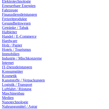
Elektrotechnologie
Erneuerbare Energien
Fahrzeuge
Finanzdienstleistungen
Freizeitprodukte
Gesundheitswesen
Getränke / Tabak
Halbleiter
Handel / E-Commerce
Hardware
Holz / Papier
Hotels / Tourismus
Immobilien
Industrie / Mischkonzerne
Internet
IT-Dienstleistungen
Konsumgüter
Kosmetik
Kunststoffe / Verpackungen
Logistik / Transport
Luftfahrt / Rüstung
Maschinenbau
Medien
Nanotechnologie
Nahrungsmittel / Agrar