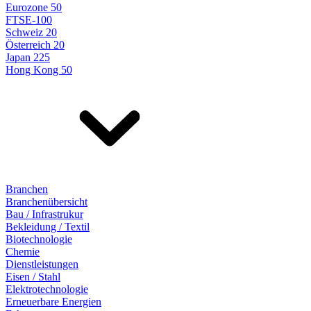
Eurozone 50
FTSE-100
Schweiz 20
Österreich 20
Japan 225
Hong Kong 50
Branchen
Branchenübersicht
Bau / Infrastrukur
Bekleidung / Textil
Biotechnologie
Chemie
Dienstleistungen
Eisen / Stahl
Elektrotechnologie
Erneuerbare Energien