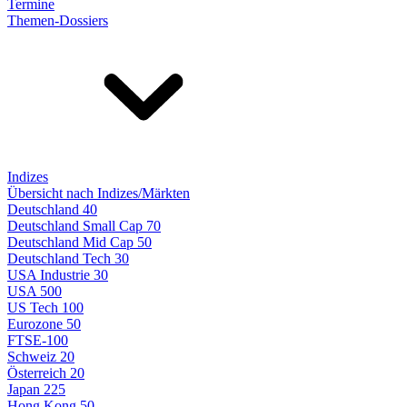
Termine
Themen-Dossiers
Indizes
Übersicht nach Indizes/Märkten
Deutschland 40
Deutschland Small Cap 70
Deutschland Mid Cap 50
Deutschland Tech 30
USA Industrie 30
USA 500
US Tech 100
Eurozone 50
FTSE-100
Schweiz 20
Österreich 20
Japan 225
Hong Kong 50