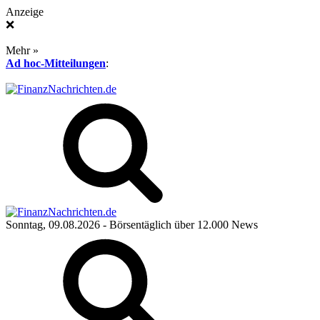
Anzeige
❌
Mehr »
Ad hoc-Mitteilungen
:
Sonntag, 09.08.2026
- Börsentäglich über 12.000 News