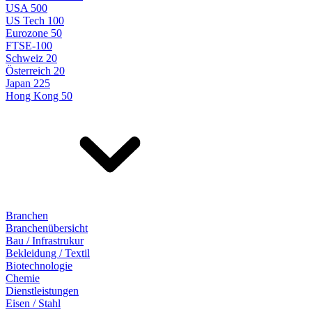
USA 500
US Tech 100
Eurozone 50
FTSE-100
Schweiz 20
Österreich 20
Japan 225
Hong Kong 50
Branchen
Branchenübersicht
Bau / Infrastrukur
Bekleidung / Textil
Biotechnologie
Chemie
Dienstleistungen
Eisen / Stahl