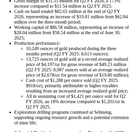
Gross margin of $31.55 million for Q2 FY 2026, a 173%
increase compared to $11.54 million in Q2 FY 2025;
Cash on hand totaled $82.65 million at the end of Q2 FY
2026, representing an increase of $19.81 million from $62.84
million over the three-month period;
Working capital of $86.58 million, representing an increase of
$28.04 million from $58.54 million at the end of June 30,
2025;
Production performance:
10,249 ounces of gold produced during the three
months period (Q2 FY 2025: 8,613 ounces);
13,725 ounces of gold sold at a record average realized
price of $4,197/oz for gross revenue of $49.23 million
(Q2 FY 2025: 8,987 ounces sold at an average realized
price of $2,678/oz for gross revenue of $19.80 million);
Cash cost of $1,288 per ounce sold (Q2 FY 2025:
$918/oz), primarily attributable to higher royalties
resulting from an increased average realized gold price;
All in sustaining cost of $1,421 per ounce sold for Q2
FY 2026, an 18% decrease compared to $1,201/oz in
Q2 FY 2025.
Exploration drilling programs continued at Selinsing,
supporting ongoing resource growth and a potential extension
of mine life;