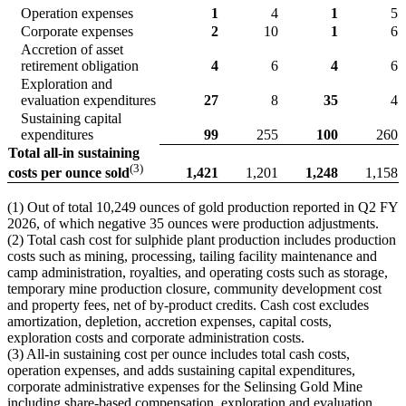
Operation expenses
1
4
1
5
Corporate expenses
2
10
1
6
Accretion of asset
retirement obligation
4
6
4
6
Exploration and
evaluation expenditures
27
8
35
4
Sustaining capital
expenditures
99
255
100
260
Total all-in sustaining
(
3)
1,421
1,201
1,248
1,158
costs per ounce sold
(1) Out of total 10,249 ounces of gold production reported in Q2 FY
2026, of which negative 35 ounces were production adjustments.
(2) Total cash cost for sulphide plant production includes production
costs such as mining, processing, tailing facility maintenance and
camp administration, royalties, and operating costs such as storage,
temporary mine production closure, community development cost
and property fees, net of by-product credits. Cash cost excludes
amortization, depletion, accretion expenses, capital costs,
exploration costs and corporate administration costs.
(3) All-in sustaining cost per ounce includes total cash costs,
operation expenses, and adds sustaining capital expenditures,
corporate administrative expenses for the Selinsing Gold Mine
including share-based compensation, exploration and evaluation