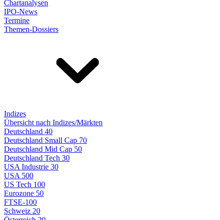
Chartanalysen
IPO-News
Termine
Themen-Dossiers
Indizes
Übersicht nach Indizes/Märkten
Deutschland 40
Deutschland Small Cap 70
Deutschland Mid Cap 50
Deutschland Tech 30
USA Industrie 30
USA 500
US Tech 100
Eurozone 50
FTSE-100
Schweiz 20
Österreich 20