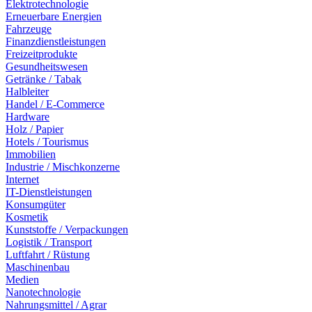
Elektrotechnologie
Erneuerbare Energien
Fahrzeuge
Finanzdienstleistungen
Freizeitprodukte
Gesundheitswesen
Getränke / Tabak
Halbleiter
Handel / E-Commerce
Hardware
Holz / Papier
Hotels / Tourismus
Immobilien
Industrie / Mischkonzerne
Internet
IT-Dienstleistungen
Konsumgüter
Kosmetik
Kunststoffe / Verpackungen
Logistik / Transport
Luftfahrt / Rüstung
Maschinenbau
Medien
Nanotechnologie
Nahrungsmittel / Agrar