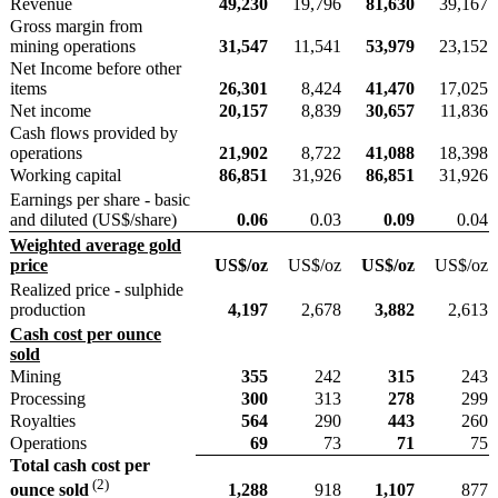
Revenue
49,230
19,796
81,630
39,167
Gross margin from
mining operations
31,547
11,541
53,979
23,152
Net Income before other
items
26,301
8,424
41,470
17,025
Net income
20,157
8,839
30,657
11,836
Cash flows provided by
operations
21,902
8,722
41,088
18,398
Working capital
86,851
31,926
86,851
31,926
Earnings per share - basic
and diluted (US$/share)
0.06
0.03
0.09
0.04
Weighted average gold
price
US$/oz
US$/oz
US$/oz
US$/oz
Realized price - sulphide
production
4,197
2,678
3,882
2,613
Cash cost per ounce
sold
Mining
355
242
315
243
Processing
300
313
278
299
Royalties
564
290
443
260
Operations
69
73
71
75
Total cash cost per
(2)
1,288
918
1,107
877
ounce sold