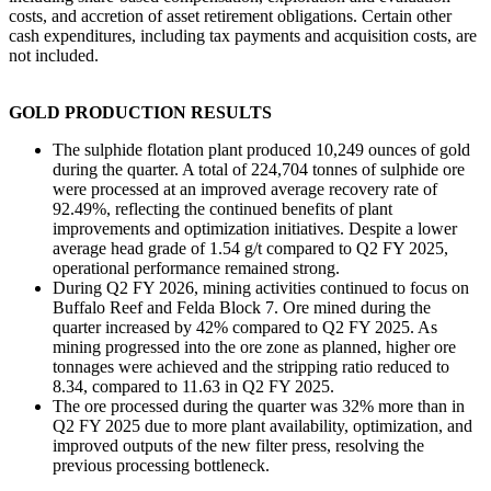
costs, and accretion of asset retirement obligations. Certain other
cash expenditures, including tax payments and acquisition costs, are
not included.
GOLD PRODUCTION RESULTS
The sulphide flotation plant produced 10,249 ounces of gold
during the quarter. A total of 224,704 tonnes of sulphide ore
were processed at an improved average recovery rate of
92.49%, reflecting the continued benefits of plant
improvements and optimization initiatives. Despite a lower
average head grade of 1.54 g/t compared to Q2 FY 2025,
operational performance remained strong.
During Q2 FY 2026, mining activities continued to focus on
Buffalo Reef and Felda Block 7. Ore mined during the
quarter increased by 42% compared to Q2 FY 2025. As
mining progressed into the ore zone as planned, higher ore
tonnages were achieved and the stripping ratio reduced to
8.34, compared to 11.63 in Q2 FY 2025.
The ore processed during the quarter was 32% more than in
Q2 FY 2025 due to more plant availability, optimization, and
improved outputs of the new filter press, resolving the
previous processing bottleneck.