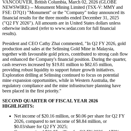
VANCOUVER, British Columbia, March 02, 2026 (GLOBE
NEWSWIRE) -- Monument Mining Limited (TSX-V: MMY and
FSE: D7Q1) "Monument" or the "Company" today announced its
financial results for the three months ended December 31, 2025
("Q2 FY 2026"). All amounts are in United States dollars unless
otherwise indicated (refer to www.sedar.com for full financial
results).
President and CEO Cathy Zhai commented, "In Q2 FY 2026, gold
production and sales at the Selinsing Gold Mine in Malaysia,
together with favourable gold prices, contributed to strong cash flow
and enhanced the Company's financial position. During the quarter,
cash reserves increased by $19.81 million to $82.65 million,
providing robust liquidity to support future growth initiatives.
Exploration drilling at Selinsing continued to focus on potential
mine expansion opportunities, while in Western Australia, the
regulatory compliance and the mine infrastructure planning have
been placed in the first priority."
SECOND QUARTER OF FISCAL YEAR 2026
HIGHLIGHTS:
Net income of $20.16 million, or $0.06 per share for Q2 FY
2026, compared to net income of $8.84 million, or
$0.03/share for Q2 FY 2025;