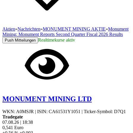
Aktien
»
Nachrichten
»
MONUMENT MINING AKTIE
»
Monument
Mining: Monument Reports Second Quarter Fiscal 2026 Results
Realtimekurse aktiv
Push Mitteilungen
MONUMENT MINING LTD
WKN: A0MSJR
|
ISIN: CA61531Y1051
|
Ticker-Symbol: D7Q1
Tradegate
07.08.26
|
18:38
0,541
Euro
+0,56 %
+0,003