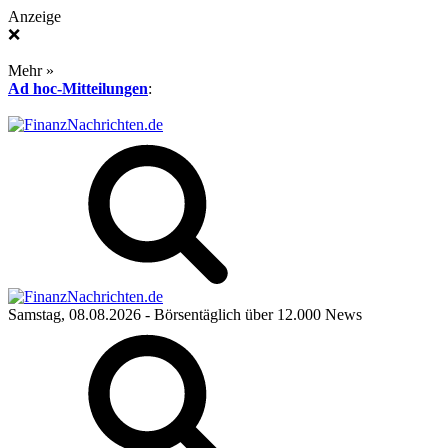
Anzeige
❌
Mehr »
Ad hoc-Mitteilungen
:
Samstag, 08.08.2026
- Börsentäglich über 12.000 News