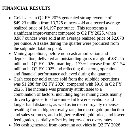
FINANCIAL RESULTS
Gold sales in Q2 FY 2026 generated strong revenue of
$49.23 million from 13,725 ounces sold at a record average
realized price of $4,197 per ounce. This represents a
significant improvement compared to Q2 FY 2025, when
8,987 ounces were sold at an average realized price of $2,678
per ounce. All sales during the quarter were produced from
the sulphide flotation plant.
Mining operations, before non-cash amortization and
depreciation, delivered an outstanding gross margin of $31.55
million in Q2 FY 2026, marking a 173% increase from $11.54
million in Q2 FY 2025 and reflecting the strong operational
and financial performance achieved during the quarter.
Cash cost per gold ounce sold from the sulphide operations
was $1,288 for Q2 FY 2026, compared with $918 in Q2 FY
2025. The increase was primarily attributable to a
combination of factors, including higher mining costs mainly
driven by greater total ore mined at lower elevations and
longer haul distances, as well as increased royalty expenses
resulting from a higher royalty rate, increased gold production
and sales volumes, and a higher realized gold price, and lower
feed grades, partially offset by improved recovery rates.
Net cash generated from operating activities in Q2 FY 2026