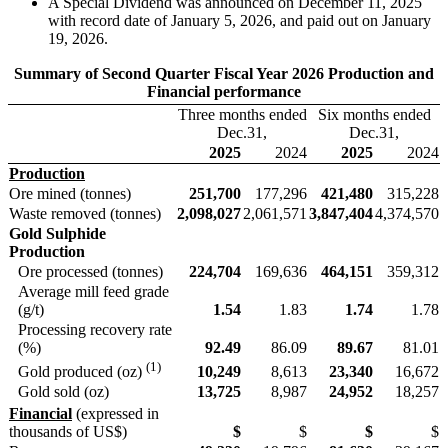
A Special Dividend was announced on December 11, 2025
with record date of January 5, 2026, and paid out on January
19, 2026.
Summary of Second Quarter Fiscal Year 2026 Production and
Financial performance
Three months ended
Six months ended
Dec.31,
Dec.31,
2025
2024
2025
2024
Production
Ore mined (tonnes)
251,700
177,296
421,480
315,228
Waste removed (tonnes)
2,098,027
2,061,571
3,847,404
4,374,570
Gold Sulphide
Production
Ore processed (tonnes)
224,704
169,636
464,151
359,312
Average mill feed grade
(g/t)
1.54
1.83
1.74
1.78
Processing recovery rate
(%)
92.49
86.09
89.67
81.01
(1)
10,249
8,613
23,340
16,672
Gold produced (oz)
Gold sold (oz)
13,725
8,987
24,952
18,257
Financial
(expressed in
thousands of US$)
$
$
$
$