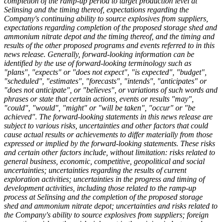
completion of the ramp-up period to target production level at
Selinsing and the timing thereof, expectations regarding the
Company's continuing ability to source explosives from suppliers,
expectations regarding completion of the proposed storage shed and
ammonium nitrate depot and the timing thereof, and the timing and
results of the other proposed programs and events referred to in this
news release. Generally, forward-looking information can be
identified by the use of forward-looking terminology such as
"plans", "expects" or "does not expect", "is expected", "budget",
"scheduled", "estimates", "forecasts", "intends", "anticipates" or
"does not anticipate", or "believes", or variations of such words and
phrases or state that certain actions, events or results "may",
"could", "would", "might" or "will be taken", "occur" or "be
achieved". The forward-looking statements in this news release are
subject to various risks, uncertainties and other factors that could
cause actual results or achievements to differ materially from those
expressed or implied by the forward-looking statements. These risks
and certain other factors include, without limitation: risks related to
general business, economic, competitive, geopolitical and social
uncertainties; uncertainties regarding the results of current
exploration activities; uncertainties in the progress and timing of
development activities, including those related to the ramp-up
process at Selinsing and the completion of the proposed storage
shed and ammonium nitrate depot; uncertainties and risks related to
the Company's ability to source explosives from suppliers; foreign