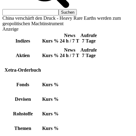
China verschärft den Druck - Heavy Rare Earths werden zum
geopolitischen Machtinstrument
Anzeige
News
Aufrufe
Indizes
Kurs
%
24 h / 7 T
7 Tage
News
Aufrufe
Aktien
Kurs
%
24 h / 7 T
7 Tage
Xetra-Orderbuch
Fonds
Kurs
%
Devisen
Kurs
%
Rohstoffe
Kurs
%
Themen
Kurs
%