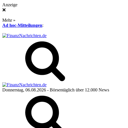
Anzeige
❌
Mehr »
Ad hoc-Mitteilungen
:
Donnerstag, 06.08.2026
- Börsentäglich über 12.000 News