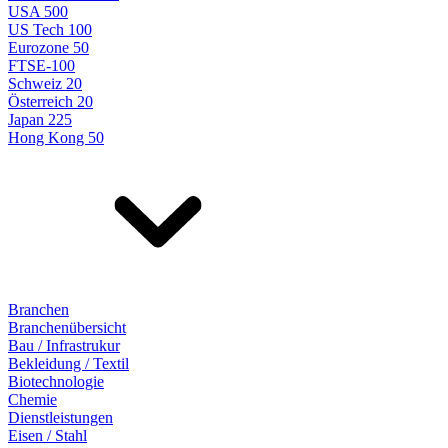
USA 500
US Tech 100
Eurozone 50
FTSE-100
Schweiz 20
Österreich 20
Japan 225
Hong Kong 50
Branchen
Branchenübersicht
Bau / Infrastrukur
Bekleidung / Textil
Biotechnologie
Chemie
Dienstleistungen
Eisen / Stahl