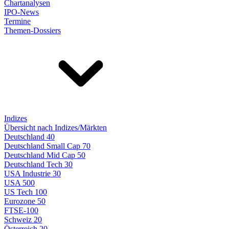
Chartanalysen
IPO-News
Termine
Themen-Dossiers
Indizes
Übersicht nach Indizes/Märkten
Deutschland 40
Deutschland Small Cap 70
Deutschland Mid Cap 50
Deutschland Tech 30
USA Industrie 30
USA 500
US Tech 100
Eurozone 50
FTSE-100
Schweiz 20
Österreich 20