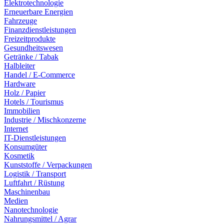
Elektrotechnologie
Erneuerbare Energien
Fahrzeuge
Finanzdienstleistungen
Freizeitprodukte
Gesundheitswesen
Getränke / Tabak
Halbleiter
Handel / E-Commerce
Hardware
Holz / Papier
Hotels / Tourismus
Immobilien
Industrie / Mischkonzerne
Internet
IT-Dienstleistungen
Konsumgüter
Kosmetik
Kunststoffe / Verpackungen
Logistik / Transport
Luftfahrt / Rüstung
Maschinenbau
Medien
Nanotechnologie
Nahrungsmittel / Agrar