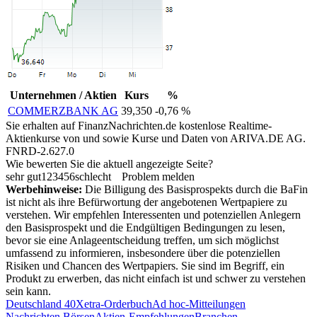
Unternehmen / Aktien
Kurs
%
COMMERZBANK AG
39,350
-0,76 %
Sie erhalten auf FinanzNachrichten.de kostenlose Realtime-
Aktienkurse von
und
sowie Kurse und Daten von
ARIVA.DE AG
.
FNRD-2.627.0
Wie bewerten Sie die aktuell angezeigte Seite?
sehr gut
1
2
3
4
5
6
schlecht
Problem melden
Werbehinweise:
Die Billigung des Basisprospekts durch die BaFin
ist nicht als ihre Befürwortung der angebotenen Wertpapiere zu
verstehen. Wir empfehlen Interessenten und potenziellen Anlegern
den Basisprospekt und die Endgültigen Bedingungen zu lesen,
bevor sie eine Anlageentscheidung treffen, um sich möglichst
umfassend zu informieren, insbesondere über die potenziellen
Risiken und Chancen des Wertpapiers. Sie sind im Begriff, ein
Produkt zu erwerben, das nicht einfach ist und schwer zu verstehen
sein kann.
Deutschland 40
Xetra-Orderbuch
Ad hoc-Mitteilungen
Nachrichten Börsen
Aktien-Empfehlungen
Branchen