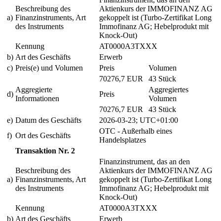
Beschreibung des
Aktienkurs der IMMOFINANZ AG
a)
Finanzinstruments, Art
gekoppelt ist (Turbo-Zertifikat Long
des Instruments
Immofinanz AG; Hebelprodukt mit
Knock-Out)
Kennung
AT0000A3TXXX
b)
Art des Geschäfts
Erwerb
c)
Preis(e) und Volumen
Preis
Volumen
70276,7 EUR
43 Stück
Aggregierte
Aggregiertes
d)
Preis
Informationen
Volumen
70276,7 EUR
43 Stück
e)
Datum des Geschäfts
2026-03-23; UTC+01:00
OTC - Außerhalb eines
f)
Ort des Geschäfts
Handelsplatzes
Transaktion Nr. 2
Finanzinstrument, das an den
Beschreibung des
Aktienkurs der IMMOFINANZ AG
a)
Finanzinstruments, Art
gekoppelt ist (Turbo-Zertifikat Long
des Instruments
Immofinanz AG; Hebelprodukt mit
Knock-Out)
Kennung
AT0000A3TXXX
b)
Art des Geschäfts
Erwerb