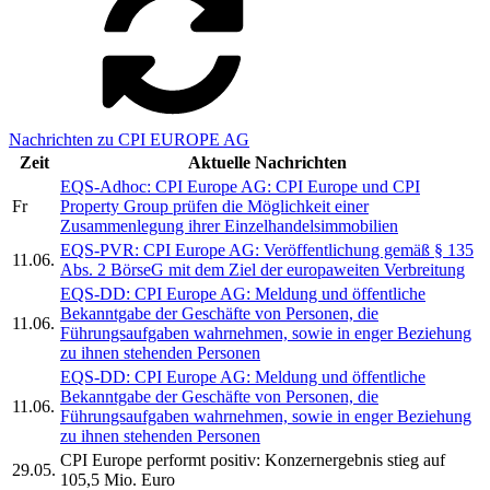
Nachrichten zu CPI EUROPE AG
Zeit
Aktuelle Nachrichten
EQS-Adhoc: CPI Europe AG: CPI Europe und CPI
Fr
Property Group prüfen die Möglichkeit einer
Zusammenlegung ihrer Einzelhandelsimmobilien
EQS-PVR: CPI Europe AG: Veröffentlichung gemäß § 135
11.06.
Abs. 2 BörseG mit dem Ziel der europaweiten Verbreitung
EQS-DD: CPI Europe AG: Meldung und öffentliche
Bekanntgabe der Geschäfte von Personen, die
11.06.
Führungsaufgaben wahrnehmen, sowie in enger Beziehung
zu ihnen stehenden Personen
EQS-DD: CPI Europe AG: Meldung und öffentliche
Bekanntgabe der Geschäfte von Personen, die
11.06.
Führungsaufgaben wahrnehmen, sowie in enger Beziehung
zu ihnen stehenden Personen
CPI Europe performt positiv: Konzernergebnis stieg auf
29.05.
105,5 Mio. Euro