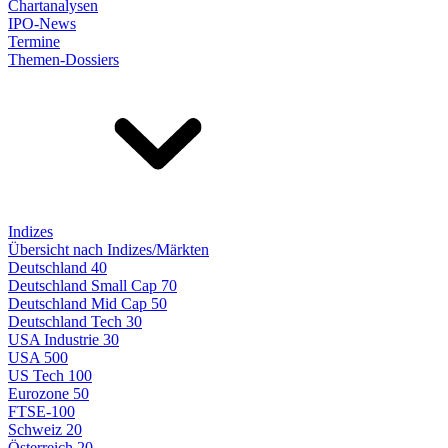
Chartanalysen
IPO-News
Termine
Themen-Dossiers
Indizes
Übersicht nach Indizes/Märkten
Deutschland 40
Deutschland Small Cap 70
Deutschland Mid Cap 50
Deutschland Tech 30
USA Industrie 30
USA 500
US Tech 100
Eurozone 50
FTSE-100
Schweiz 20
Österreich 20