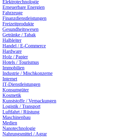
Elektrotechnologie
Erneuerbare Energien
Fahrzeuge
Finanzdienstleistungen
Freizeitprodukte
Gesundheitswesen
Getränke / Tabak
Halbleiter
Handel / E-Commerce
Hardware
Holz / Papier
Hotels / Tourismus
Immobilien
Industrie / Mischkonzerne
Internet
IT-Dienstleistungen
Konsumgüter
Kosmetik
Kunststoffe / Verpackungen
Logistik / Transport
Luftfahrt / Rüstung
Maschinenbau
Medien
Nanotechnologie
Nahrungsmittel / Agrar