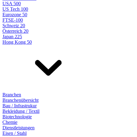
USA 500
US Tech 100
Eurozone 50
FTSE-100
Schweiz 20
Österreich 20
Japan 225
Hong Kong 50
Branchen
Branchenübersicht
Bau / Infrastrukur
Bekleidung / Textil
Biotechnologie
Chemie
Dienstleistungen
Eisen / Stahl