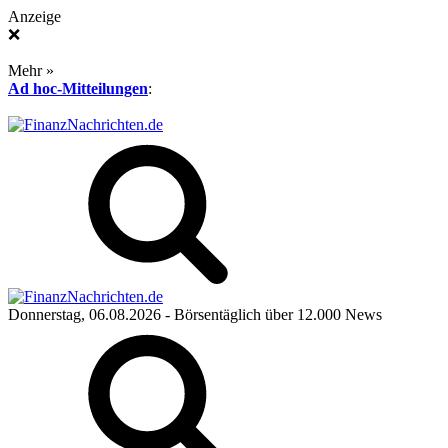
Anzeige
❌
Mehr »
Ad hoc-Mitteilungen
:
Donnerstag, 06.08.2026
- Börsentäglich über 12.000 News