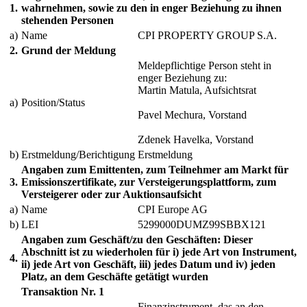
1.
wahrnehmen, sowie zu den in enger Beziehung zu ihnen
stehenden Personen
a)
Name
CPI PROPERTY GROUP S.A.
2.
Grund der Meldung
Meldepflichtige Person steht in
enger Beziehung zu:
Martin Matula, Aufsichtsrat
a)
Position/Status
Pavel Mechura, Vorstand
Zdenek Havelka, Vorstand
b)
Erstmeldung/Berichtigung
Erstmeldung
Angaben zum Emittenten, zum Teilnehmer am Markt für
3.
Emissionszertifikate, zur Versteigerungsplattform, zum
Versteigerer oder zur Auktionsaufsicht
a)
Name
CPI Europe AG
b)
LEI
5299000DUMZ99SBBX121
Angaben zum Geschäft/zu den Geschäften: Dieser
Abschnitt ist zu wiederholen für i) jede Art von Instrument,
4.
ii) jede Art von Geschäft, iii) jedes Datum und iv) jeden
Platz, an dem Geschäfte getätigt wurden
Transaktion Nr. 1
Finanzinstrument, das an den