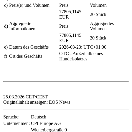
c)
Preis(e) und Volumen
Preis
Volumen
77805,1145
20 Stück
EUR
Aggregierte
Aggregiertes
d)
Preis
Informationen
Volumen
77805,1145
20 Stück
EUR
e)
Datum des Geschäfts
2026-03-23; UTC+01:00
OTC - Außerhalb eines
f)
Ort des Geschäfts
Handelsplatzes
25.03.2026 CET/CEST
Originalinhalt anzeigen:
EQS News
Sprache:
Deutsch
Unternehmen:
CPI Europe AG
Wienerbergstraße 9