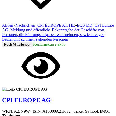
Aktien
»
Nachrichten
»
CPI EUROPE AKTIE
»
EQS-DD: CPI Europe
AG: Meldung und öffentliche Bekanntgabe der Geschäfte von
Personen, die Führungsaufgaben wahrnehmen, sowie in enger
Beziehung zu ihnen stehenden Personen
Realtimekurse aktiv
Push Mitteilungen
CPI EUROPE AG
WKN: A2JN9W
|
ISIN: AT0000A21KS2
|
Ticker-Symbol: IMO1
Tradegate