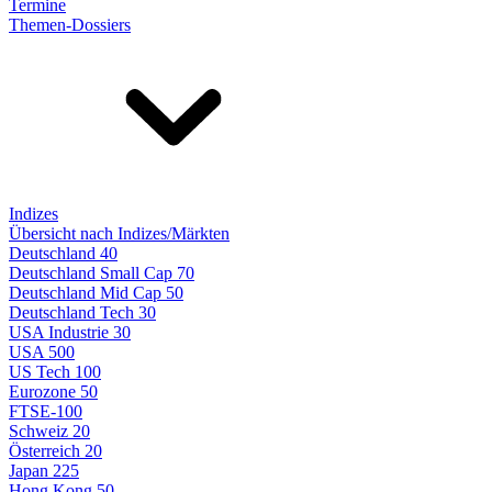
Termine
Themen-Dossiers
Indizes
Übersicht nach Indizes/Märkten
Deutschland 40
Deutschland Small Cap 70
Deutschland Mid Cap 50
Deutschland Tech 30
USA Industrie 30
USA 500
US Tech 100
Eurozone 50
FTSE-100
Schweiz 20
Österreich 20
Japan 225
Hong Kong 50