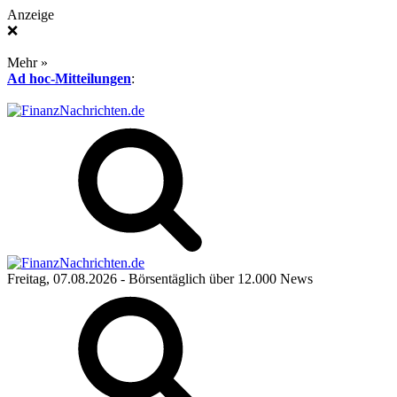
Anzeige
❌
Mehr »
Ad hoc-Mitteilungen
:
Freitag, 07.08.2026
- Börsentäglich über 12.000 News