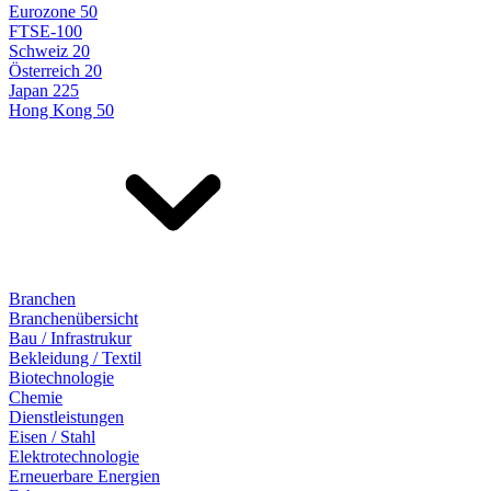
Eurozone 50
FTSE-100
Schweiz 20
Österreich 20
Japan 225
Hong Kong 50
Branchen
Branchenübersicht
Bau / Infrastrukur
Bekleidung / Textil
Biotechnologie
Chemie
Dienstleistungen
Eisen / Stahl
Elektrotechnologie
Erneuerbare Energien