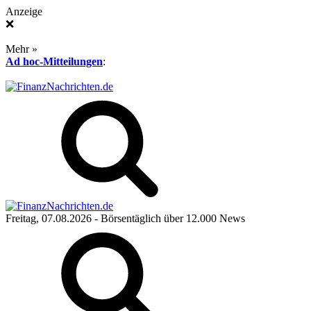
Anzeige
❌
Mehr »
Ad hoc-Mitteilungen
:
Freitag, 07.08.2026
- Börsentäglich über 12.000 News