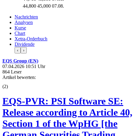
44,800
45,000
07.08.
Nachrichten
Analysen
Kurse
Chart
Xetra-Orderbuch
Dividende
‹
›
EQS Group (EN)
07.04.2026 10:51 Uhr
864 Leser
Artikel bewerten:
(
2
)
EQS-PVR: PSI Software SE:
Release according to Article 40,
Section 1 of the WpHG [the
German Securities Trading