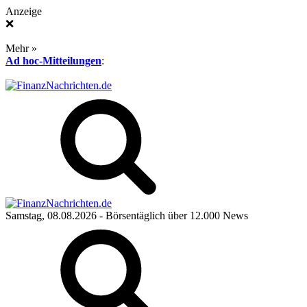
Anzeige
❌
Mehr »
Ad hoc-Mitteilungen
:
Samstag, 08.08.2026
- Börsentäglich über 12.000 News