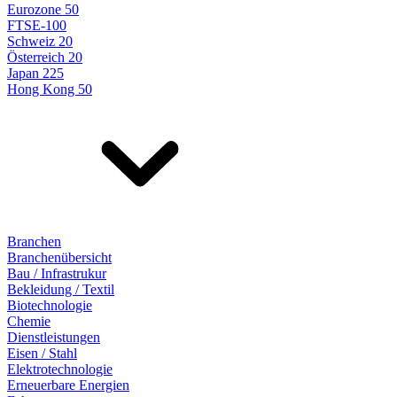
Eurozone 50
FTSE-100
Schweiz 20
Österreich 20
Japan 225
Hong Kong 50
Branchen
Branchenübersicht
Bau / Infrastrukur
Bekleidung / Textil
Biotechnologie
Chemie
Dienstleistungen
Eisen / Stahl
Elektrotechnologie
Erneuerbare Energien