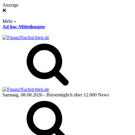
Anzeige
❌
Mehr »
Ad hoc-Mitteilungen
:
Samstag, 08.08.2026
- Börsentäglich über 12.000 News