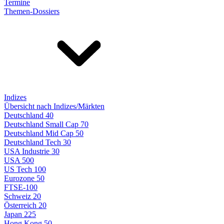
Termine
Themen-Dossiers
Indizes
Übersicht nach Indizes/Märkten
Deutschland 40
Deutschland Small Cap 70
Deutschland Mid Cap 50
Deutschland Tech 30
USA Industrie 30
USA 500
US Tech 100
Eurozone 50
FTSE-100
Schweiz 20
Österreich 20
Japan 225
Hong Kong 50