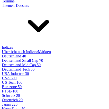
Termine
Themen-Dossiers
Indizes
Übersicht nach Indizes/Märkten
Deutschland 40
Deutschland Small Cap 70
Deutschland Mid Cap 50
Deutschland Tech 30
USA Industrie 30
USA 500
US Tech 100
Eurozone 50
FTSE-100
Schweiz 20
Österreich 20
Japan 225
Hong Kong 50