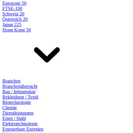
Eurozone 50
FTSE-100
Schweiz 20
Österreich 20
Japan 225
Hong Kong 50
Branchen
Branchenübersicht
Bau / Infrastrukur
Bekleidung / Textil
Biotechnologie
Chemie
Dienstleistungen
Eisen / Stahl
Elektrotechnologie
Erneuerbare Energien