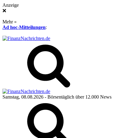
Anzeige
❌
Mehr »
Ad hoc-Mitteilungen
:
Samstag, 08.08.2026
- Börsentäglich über 12.000 News