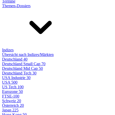
Termine
Themen-Dossiers
Indizes
Übersicht nach Indizes/Märkten
Deutschland 40
Deutschland Small Cap 70
Deutschland Mid Cap 50
Deutschland Tech 30
USA Industrie 30
USA 500
US Tech 100
Eurozone 50
FTSE-100
Schweiz 20
Österreich 20
Japan 225
Hong Kong 50