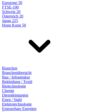
Eurozone 50
FTSE-100
Schweiz 20
Österreich 20
Japan 225
Hong Kong 50
Branchen
Branchenübersicht
Bau / Infrastrukur
Bekleidung / Textil
Biotechnologie
Chemie
Dienstleistungen
Eisen / Stahl
Elektrotechnologie
Erneuerbare Energien