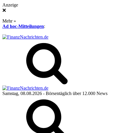
Anzeige
❌
Mehr »
Ad hoc-Mitteilungen
:
Samstag, 08.08.2026
- Börsentäglich über 12.000 News