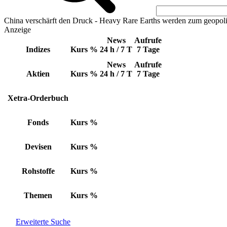
China verschärft den Druck - Heavy Rare Earths werden zum geopoli
Anzeige
News
Aufrufe
Indizes
Kurs
%
24 h / 7 T
7 Tage
News
Aufrufe
Aktien
Kurs
%
24 h / 7 T
7 Tage
Xetra-Orderbuch
Fonds
Kurs
%
Devisen
Kurs
%
Rohstoffe
Kurs
%
Themen
Kurs
%
Erweiterte Suche