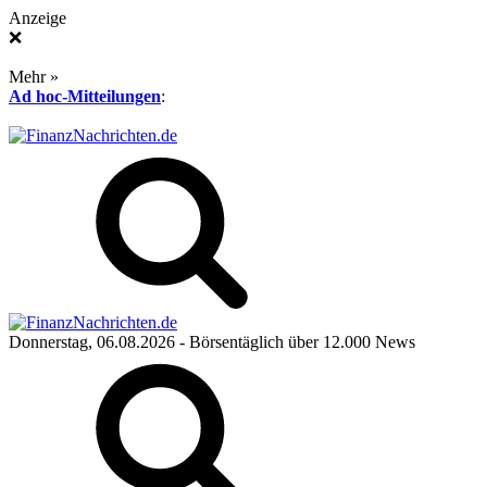
Anzeige
❌
Mehr »
Ad hoc-Mitteilungen
:
Donnerstag, 06.08.2026
- Börsentäglich über 12.000 News