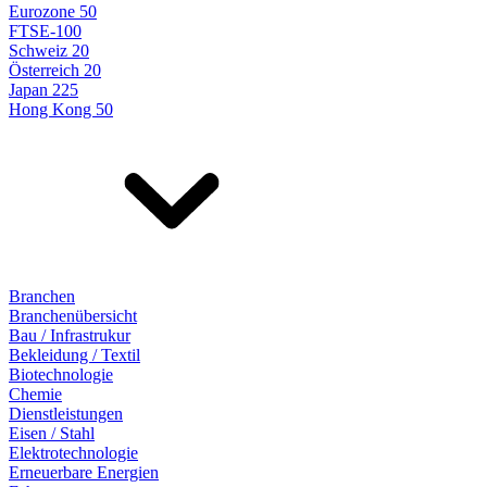
Eurozone 50
FTSE-100
Schweiz 20
Österreich 20
Japan 225
Hong Kong 50
Branchen
Branchenübersicht
Bau / Infrastrukur
Bekleidung / Textil
Biotechnologie
Chemie
Dienstleistungen
Eisen / Stahl
Elektrotechnologie
Erneuerbare Energien