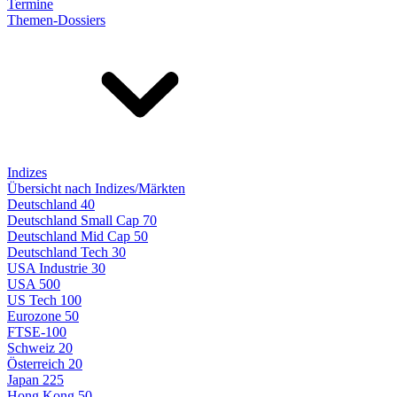
Termine
Themen-Dossiers
Indizes
Übersicht nach Indizes/Märkten
Deutschland 40
Deutschland Small Cap 70
Deutschland Mid Cap 50
Deutschland Tech 30
USA Industrie 30
USA 500
US Tech 100
Eurozone 50
FTSE-100
Schweiz 20
Österreich 20
Japan 225
Hong Kong 50