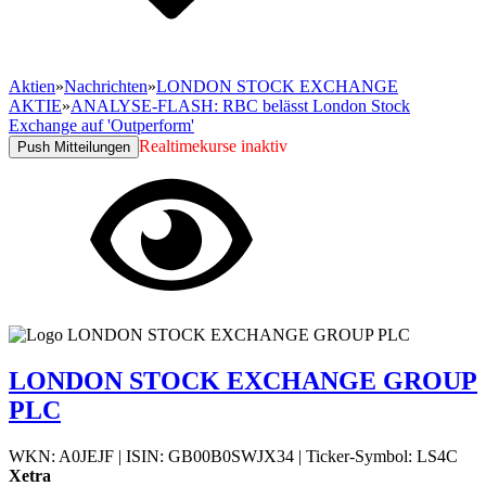
Aktien
»
Nachrichten
»
LONDON STOCK EXCHANGE
AKTIE
»
ANALYSE-FLASH: RBC belässt London Stock
Exchange auf 'Outperform'
Realtimekurse inaktiv
Push Mitteilungen
LONDON STOCK EXCHANGE GROUP
PLC
WKN: A0JEJF
|
ISIN: GB00B0SWJX34
|
Ticker-Symbol: LS4C
Xetra