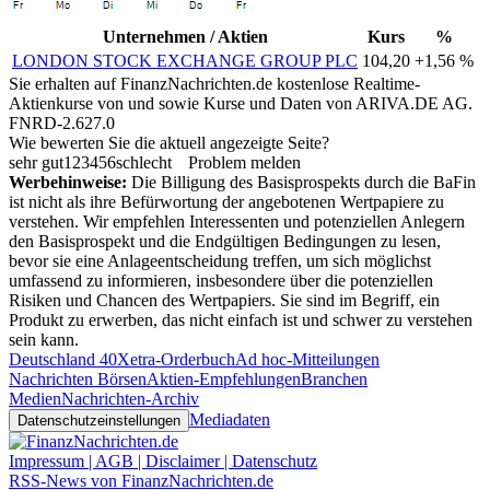
Unternehmen / Aktien
Kurs
%
LONDON STOCK EXCHANGE GROUP PLC
104,20
+1,56 %
Sie erhalten auf FinanzNachrichten.de kostenlose Realtime-
Aktienkurse von
und
sowie Kurse und Daten von
ARIVA.DE AG
.
FNRD-2.627.0
Wie bewerten Sie die aktuell angezeigte Seite?
sehr gut
1
2
3
4
5
6
schlecht
Problem melden
Werbehinweise:
Die Billigung des Basisprospekts durch die BaFin
ist nicht als ihre Befürwortung der angebotenen Wertpapiere zu
verstehen. Wir empfehlen Interessenten und potenziellen Anlegern
den Basisprospekt und die Endgültigen Bedingungen zu lesen,
bevor sie eine Anlageentscheidung treffen, um sich möglichst
umfassend zu informieren, insbesondere über die potenziellen
Risiken und Chancen des Wertpapiers. Sie sind im Begriff, ein
Produkt zu erwerben, das nicht einfach ist und schwer zu verstehen
sein kann.
Deutschland 40
Xetra-Orderbuch
Ad hoc-Mitteilungen
Nachrichten Börsen
Aktien-Empfehlungen
Branchen
Medien
Nachrichten-Archiv
Mediadaten
Datenschutzeinstellungen
Impressum | AGB | Disclaimer | Datenschutz
RSS-News von FinanzNachrichten.de