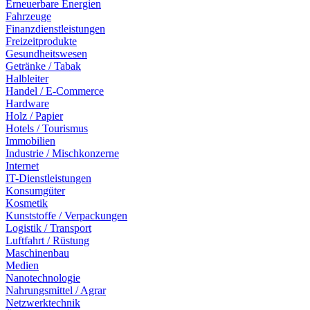
Erneuerbare Energien
Fahrzeuge
Finanzdienstleistungen
Freizeitprodukte
Gesundheitswesen
Getränke / Tabak
Halbleiter
Handel / E-Commerce
Hardware
Holz / Papier
Hotels / Tourismus
Immobilien
Industrie / Mischkonzerne
Internet
IT-Dienstleistungen
Konsumgüter
Kosmetik
Kunststoffe / Verpackungen
Logistik / Transport
Luftfahrt / Rüstung
Maschinenbau
Medien
Nanotechnologie
Nahrungsmittel / Agrar
Netzwerktechnik