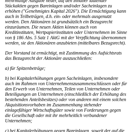
mehrmalige Ausgabe neuer, auf den Inhaber lautender
Stückaktien gegen Bareinlagen und/oder Sacheinlagen zu
erhöhen ("Genehmigtes Kapital 2026"). Die Ermächtigung kann
auch in Teilbeträgen, d.h. ein- oder mehrmals ausgenutzt
werden. Den Aktionären ist grundsätzlich ein Bezugsrecht
einzuräumen. Die neuen Aktien können auch von
Kreditinstituten, Wertpapierinstituten oder Unternehmen im Sinne
von § 186 Abs. 5 Satz 1 AktG mit der Verpflichtung übernommen
werden, sie den Aktionären anzubieten (mittelbares Bezugsrecht).
Der Vorstand ist ermächtigt, mit Zustimmung des Aufsichtsrats
das Bezugsrecht der Aktionäre auszuschließen:
a) für Spitzenbeträge;
b) bei Kapitalerhöhungen gegen Sacheinlagen, insbesondere
auch im Rahmen von Unternehmenszusammenschlüssen oder für
den Erwerb von Unternehmen, Teilen von Unternehmen oder
Beteiligungen an Unternehmen (einschließlich der Erhöhung des
bestehenden Anteilsbesitzes) oder von anderen mit einem solchen
Akquisitionsvorhaben im Zusammenhang stehender
einlagefähiger Wirtschaftsgüter sowie von Forderungen gegen
die Gesellschaft oder mit ihr mehrheitlich verbundener
Unternehmen;
c) bei Kapitalerhöhungen gegen Bareinlagen, soweit der auf die