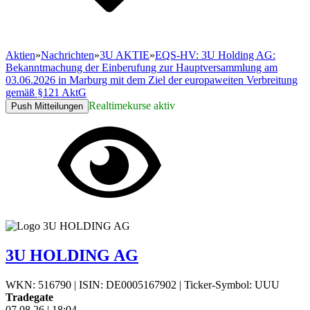
Aktien
»
Nachrichten
»
3U AKTIE
»
EQS-HV: 3U Holding AG:
Bekanntmachung der Einberufung zur Hauptversammlung am
03.06.2026 in Marburg mit dem Ziel der europaweiten Verbreitung
gemäß §121 AktG
Realtimekurse aktiv
Push Mitteilungen
3U HOLDING AG
WKN: 516790
|
ISIN: DE0005167902
|
Ticker-Symbol: UUU
Tradegate
07.08.26
|
18:04