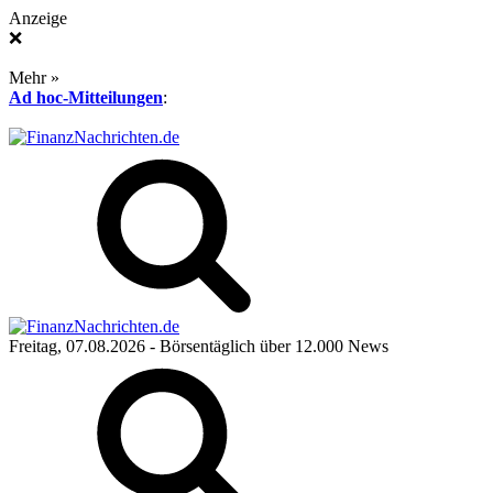
Anzeige
❌
Mehr »
Ad hoc-Mitteilungen
:
Freitag, 07.08.2026
- Börsentäglich über 12.000 News