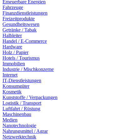
Erneuerbare Energien
Fahrzeuge
Finanzdienstleistungen
Freizeitprodukte
Gesundheitswesen
Getränke / Tabak
Halbleiter
Handel / E-Commerce
Hardware
Holz / Papier
Hotels / Tourismus
Immobilien
Industrie / Mischkonzerne
Internet
IT-Dienstleistungen
Konsumgüter
Kosmetik
Kunststoffe / Verpackungen
Logistik / Transport
Luftfahrt / Rüstung
Maschinenbau
Medien
Nanotechnologie
Nahrungsmittel / Agrar
Netzwerktechnik