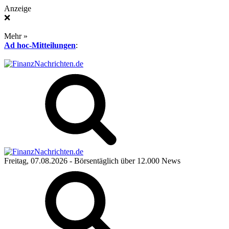
Anzeige
❌
Mehr »
Ad hoc-Mitteilungen
:
Freitag, 07.08.2026
- Börsentäglich über 12.000 News