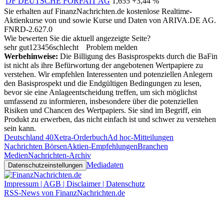
DF DEUTSCHE FORFAIT AG
1,655
+3,44 %
Sie erhalten auf FinanzNachrichten.de kostenlose Realtime-
Aktienkurse von
und
sowie Kurse und Daten von
ARIVA.DE AG
.
FNRD-2.627.0
Wie bewerten Sie die aktuell angezeigte Seite?
sehr gut
1
2
3
4
5
6
schlecht
Problem melden
Werbehinweise:
Die Billigung des Basisprospekts durch die BaFin
ist nicht als ihre Befürwortung der angebotenen Wertpapiere zu
verstehen. Wir empfehlen Interessenten und potenziellen Anlegern
den Basisprospekt und die Endgültigen Bedingungen zu lesen,
bevor sie eine Anlageentscheidung treffen, um sich möglichst
umfassend zu informieren, insbesondere über die potenziellen
Risiken und Chancen des Wertpapiers. Sie sind im Begriff, ein
Produkt zu erwerben, das nicht einfach ist und schwer zu verstehen
sein kann.
Deutschland 40
Xetra-Orderbuch
Ad hoc-Mitteilungen
Nachrichten Börsen
Aktien-Empfehlungen
Branchen
Medien
Nachrichten-Archiv
Mediadaten
Datenschutzeinstellungen
Impressum | AGB | Disclaimer | Datenschutz
RSS-News von FinanzNachrichten.de