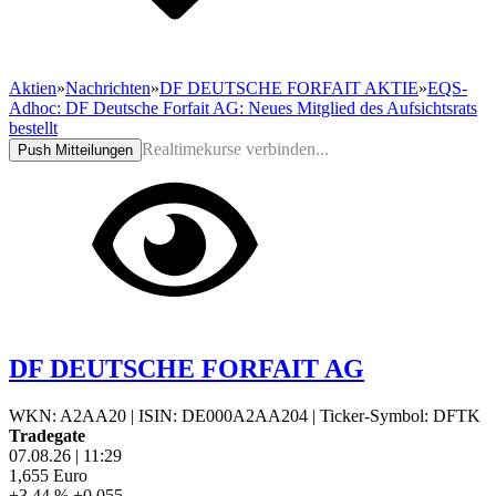
Aktien
»
Nachrichten
»
DF DEUTSCHE FORFAIT AKTIE
»
EQS-
Adhoc: DF Deutsche Forfait AG: Neues Mitglied des Aufsichtsrats
bestellt
Realtimekurse verbinden...
Push Mitteilungen
DF DEUTSCHE FORFAIT AG
WKN: A2AA20
|
ISIN: DE000A2AA204
|
Ticker-Symbol: DFTK
Tradegate
07.08.26
|
11:29
1,655
Euro
+3,44 %
+0,055