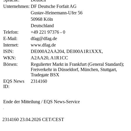
Unternehmen:
DF Deutsche Forfait AG
Gustav-Heinemann-Ufer 56
50968 Köln
Deutschland
Telefon:
+49 221 97376 - 0
E-Mail:
dfag@dfag.de
Internet:
www.dfag.de
ISIN:
DE000A2AA204, DE000A1R1XXX,
WKN:
A2AA20, A1R1CC
Börsen:
Regulierter Markt in Frankfurt (General Standard);
Freiverkehr in Düsseldorf, München, Stuttgart,
Tradegate BSX
EQS News
2314160
ID:
Ende der Mitteilung
/ EQS News-Service
2314160 23.04.2026 CET/CEST