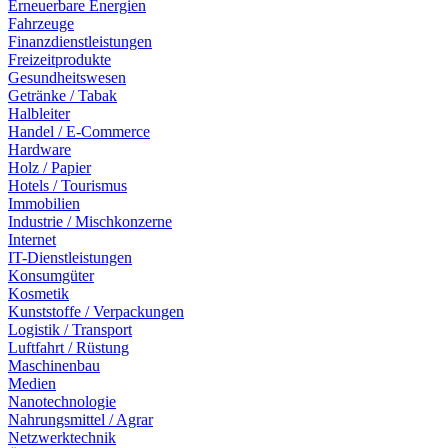
Erneuerbare Energien
Fahrzeuge
Finanzdienstleistungen
Freizeitprodukte
Gesundheitswesen
Getränke / Tabak
Halbleiter
Handel / E-Commerce
Hardware
Holz / Papier
Hotels / Tourismus
Immobilien
Industrie / Mischkonzerne
Internet
IT-Dienstleistungen
Konsumgüter
Kosmetik
Kunststoffe / Verpackungen
Logistik / Transport
Luftfahrt / Rüstung
Maschinenbau
Medien
Nanotechnologie
Nahrungsmittel / Agrar
Netzwerktechnik