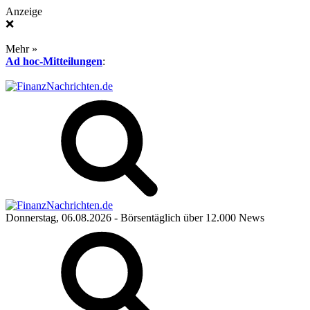
Anzeige
❌
Mehr »
Ad hoc-Mitteilungen
:
Donnerstag, 06.08.2026
- Börsentäglich über 12.000 News