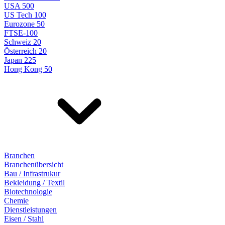
USA 500
US Tech 100
Eurozone 50
FTSE-100
Schweiz 20
Österreich 20
Japan 225
Hong Kong 50
Branchen
Branchenübersicht
Bau / Infrastrukur
Bekleidung / Textil
Biotechnologie
Chemie
Dienstleistungen
Eisen / Stahl