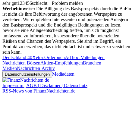
sehr gut
1
2
3
4
5
6
schlecht
Problem melden
Werbehinweise:
Die Billigung des Basisprospekts durch die BaFin
ist nicht als ihre Befürwortung der angebotenen Wertpapiere zu
verstehen. Wir empfehlen Interessenten und potenziellen Anlegern
den Basisprospekt und die Endgültigen Bedingungen zu lesen,
bevor sie eine Anlageentscheidung treffen, um sich möglichst
umfassend zu informieren, insbesondere über die potenziellen
Risiken und Chancen des Wertpapiers. Sie sind im Begriff, ein
Produkt zu erwerben, das nicht einfach ist und schwer zu verstehen
sein kann.
Deutschland 40
Xetra-Orderbuch
Ad hoc-Mitteilungen
Nachrichten Börsen
Aktien-Empfehlungen
Branchen
Medien
Nachrichten-Archiv
Mediadaten
Datenschutzeinstellungen
Impressum | AGB | Disclaimer | Datenschutz
RSS-News von FinanzNachrichten.de