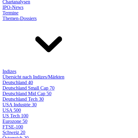
Chartanalysen
IPO-News
Termine
Themen-Dossiers
Indizes
Übersicht nach Indizes/Märkten
Deutschland 40
Deutschland Small Cap 70
Deutschland Mid Cap 50
Deutschland Tech 30
USA Industrie 30
USA 500
US Tech 100
Eurozone 50
FTSE-100
Schweiz 20
Österreich 20