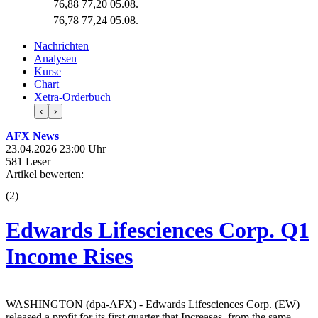
76,88
77,20
05.08.
76,78
77,24
05.08.
Nachrichten
Analysen
Kurse
Chart
Xetra-Orderbuch
‹
›
AFX News
23.04.2026 23:00 Uhr
581 Leser
Artikel bewerten:
(
2
)
Edwards Lifesciences Corp. Q1
Income Rises
WASHINGTON (dpa-AFX) - Edwards Lifesciences Corp. (EW)
released a profit for its first quarter that Increases, from the same