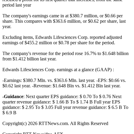
period last year
The company's earnings came in at $380.7 million, or $0.66 per
share. This compares with $363.6 million, or $0.62 per share, last
year.
Excluding items, Edwards Lifesciences Corp. reported adjusted
earnings of $455.2 million or $0.78 per share for the period.
The company's revenue for the period rose 16.7% to $1.648 billion
from $1.412 billion last year.
Edwards Lifesciences Corp. earnings at a glance (GAAP) :
-Earnings: $380.7 Mln. vs. $363.6 Mln. last year. -EPS: $0.66 vs.
$0.62 last year. -Revenue: $1.648 Bln vs. $1.412 Bln last year.
-Guidance
: Next quarter EPS guidance: $ 0.70 To $ 0.76 Next
quarter revenue guidance: $ 1.66 B To $ 1.74 B Full year EPS
guidance: $ 2.95 To $ 3.05 Full year revenue guidance: $ 6.5 B To
$ 6.9 B
Copyright(c) 2026 RTTNews.com. All Rights Reserved