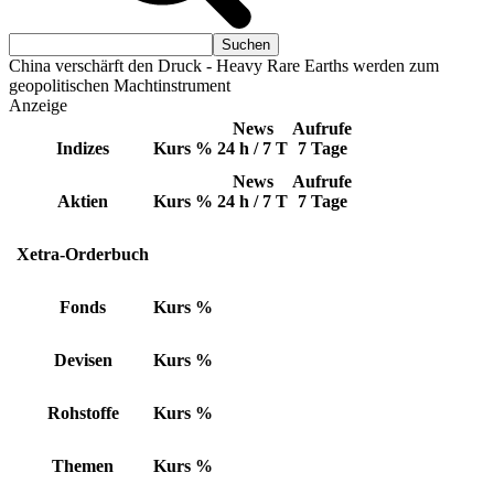
China verschärft den Druck - Heavy Rare Earths werden zum
geopolitischen Machtinstrument
Anzeige
News
Aufrufe
Indizes
Kurs
%
24 h / 7 T
7 Tage
News
Aufrufe
Aktien
Kurs
%
24 h / 7 T
7 Tage
Xetra-Orderbuch
Fonds
Kurs
%
Devisen
Kurs
%
Rohstoffe
Kurs
%
Themen
Kurs
%