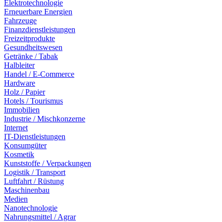
Elektrotechnologie
Erneuerbare Energien
Fahrzeuge
Finanzdienstleistungen
Freizeitprodukte
Gesundheitswesen
Getränke / Tabak
Halbleiter
Handel / E-Commerce
Hardware
Holz / Papier
Hotels / Tourismus
Immobilien
Industrie / Mischkonzerne
Internet
IT-Dienstleistungen
Konsumgüter
Kosmetik
Kunststoffe / Verpackungen
Logistik / Transport
Luftfahrt / Rüstung
Maschinenbau
Medien
Nanotechnologie
Nahrungsmittel / Agrar