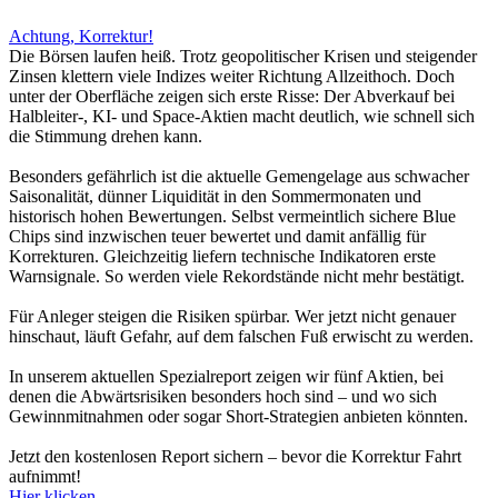
Achtung, Korrektur!
Die Börsen laufen heiß. Trotz geopolitischer Krisen und steigender
Zinsen klettern viele Indizes weiter Richtung Allzeithoch. Doch
unter der Oberfläche zeigen sich erste Risse: Der Abverkauf bei
Halbleiter-, KI- und Space-Aktien macht deutlich, wie schnell sich
die Stimmung drehen kann.
Besonders gefährlich ist die aktuelle Gemengelage aus schwacher
Saisonalität, dünner Liquidität in den Sommermonaten und
historisch hohen Bewertungen. Selbst vermeintlich sichere Blue
Chips sind inzwischen teuer bewertet und damit anfällig für
Korrekturen. Gleichzeitig liefern technische Indikatoren erste
Warnsignale. So werden viele Rekordstände nicht mehr bestätigt.
Für Anleger steigen die Risiken spürbar. Wer jetzt nicht genauer
hinschaut, läuft Gefahr, auf dem falschen Fuß erwischt zu werden.
In unserem aktuellen Spezialreport zeigen wir fünf Aktien, bei
denen die Abwärtsrisiken besonders hoch sind – und wo sich
Gewinnmitnahmen oder sogar Short-Strategien anbieten könnten.
Jetzt den kostenlosen Report sichern – bevor die Korrektur Fahrt
aufnimmt!
Hier klicken