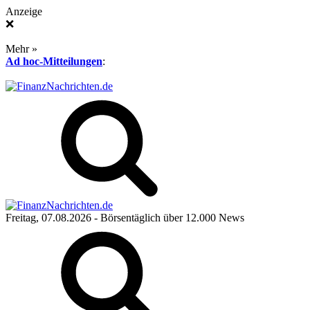
Anzeige
❌
Mehr »
Ad hoc-Mitteilungen
:
Freitag, 07.08.2026
- Börsentäglich über 12.000 News