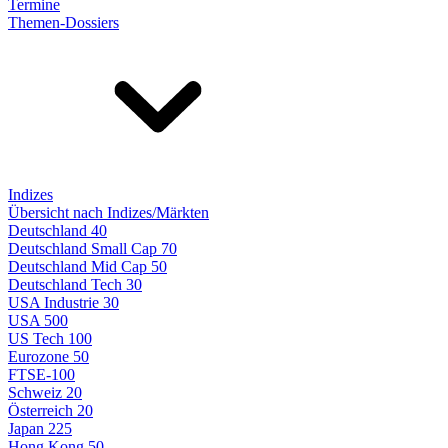
Termine
Themen-Dossiers
Indizes
Übersicht nach Indizes/Märkten
Deutschland 40
Deutschland Small Cap 70
Deutschland Mid Cap 50
Deutschland Tech 30
USA Industrie 30
USA 500
US Tech 100
Eurozone 50
FTSE-100
Schweiz 20
Österreich 20
Japan 225
Hong Kong 50