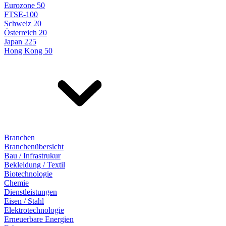
Eurozone 50
FTSE-100
Schweiz 20
Österreich 20
Japan 225
Hong Kong 50
Branchen
Branchenübersicht
Bau / Infrastrukur
Bekleidung / Textil
Biotechnologie
Chemie
Dienstleistungen
Eisen / Stahl
Elektrotechnologie
Erneuerbare Energien