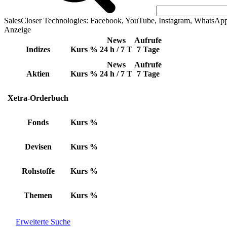
SalesCloser Technologies: Facebook, YouTube, Instagram, WhatsAp
Anzeige
News
Aufrufe
Indizes
Kurs
%
24 h / 7 T
7 Tage
News
Aufrufe
Aktien
Kurs
%
24 h / 7 T
7 Tage
Xetra-Orderbuch
Fonds
Kurs
%
Devisen
Kurs
%
Rohstoffe
Kurs
%
Themen
Kurs
%
Erweiterte Suche