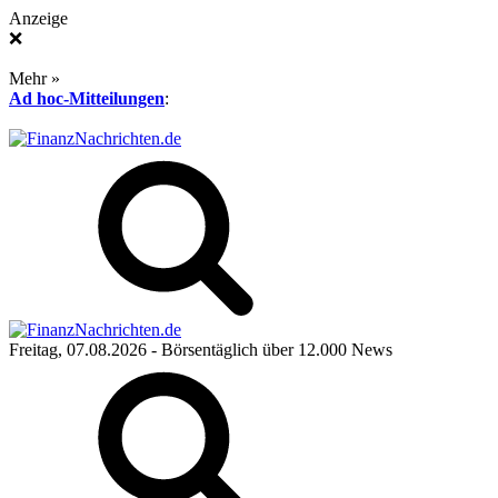
Anzeige
❌
Mehr »
Ad hoc-Mitteilungen
:
Freitag, 07.08.2026
- Börsentäglich über 12.000 News