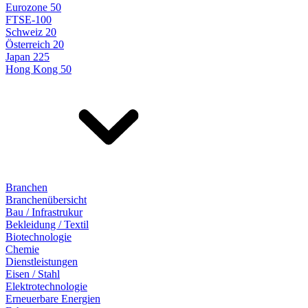
Eurozone 50
FTSE-100
Schweiz 20
Österreich 20
Japan 225
Hong Kong 50
Branchen
Branchenübersicht
Bau / Infrastrukur
Bekleidung / Textil
Biotechnologie
Chemie
Dienstleistungen
Eisen / Stahl
Elektrotechnologie
Erneuerbare Energien