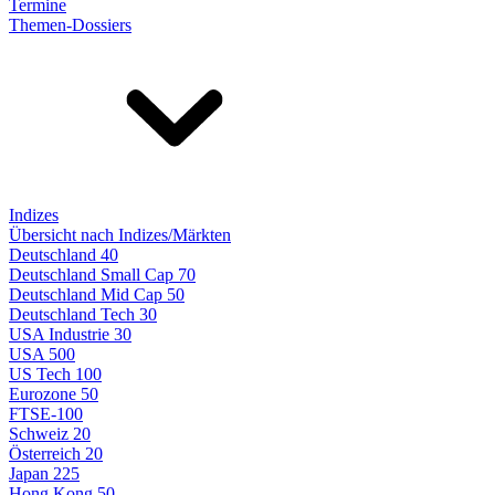
Termine
Themen-Dossiers
Indizes
Übersicht nach Indizes/Märkten
Deutschland 40
Deutschland Small Cap 70
Deutschland Mid Cap 50
Deutschland Tech 30
USA Industrie 30
USA 500
US Tech 100
Eurozone 50
FTSE-100
Schweiz 20
Österreich 20
Japan 225
Hong Kong 50