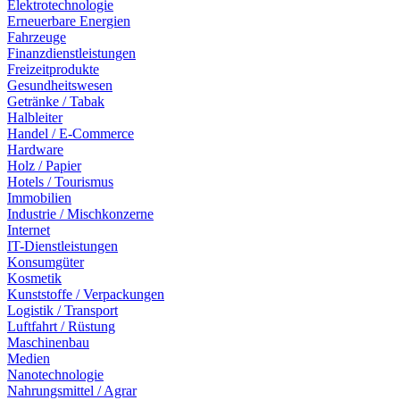
Elektrotechnologie
Erneuerbare Energien
Fahrzeuge
Finanzdienstleistungen
Freizeitprodukte
Gesundheitswesen
Getränke / Tabak
Halbleiter
Handel / E-Commerce
Hardware
Holz / Papier
Hotels / Tourismus
Immobilien
Industrie / Mischkonzerne
Internet
IT-Dienstleistungen
Konsumgüter
Kosmetik
Kunststoffe / Verpackungen
Logistik / Transport
Luftfahrt / Rüstung
Maschinenbau
Medien
Nanotechnologie
Nahrungsmittel / Agrar