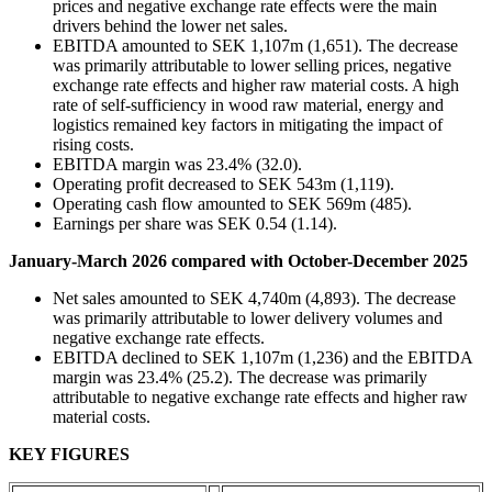
prices and negative exchange rate effects were the main
drivers behind the lower net sales.
EBITDA amounted to SEK 1,107m (1,651). The decrease
was primarily attributable to lower selling prices, negative
exchange rate effects and higher raw material costs. A high
rate of self-sufficiency in wood raw material, energy and
logistics remained key factors in mitigating the impact of
rising costs.
EBITDA margin was 23.4% (32.0).
Operating profit decreased to SEK 543m (1,119).
Operating cash flow amounted to SEK 569m (485).
Earnings per share was SEK 0.54 (1.14).
January-March 2026 compared with October-December 2025
Net sales amounted to SEK 4,740m (4,893). The decrease
was primarily attributable to lower delivery volumes and
negative exchange rate effects.
EBITDA declined to SEK 1,107m (1,236) and the EBITDA
margin was 23.4% (25.2). The decrease was primarily
attributable to negative exchange rate effects and higher raw
material costs.
KEY FIGURES