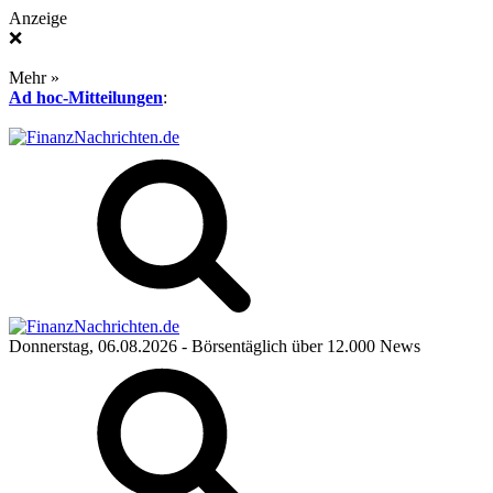
Anzeige
❌
Mehr »
Ad hoc-Mitteilungen
:
Donnerstag, 06.08.2026
- Börsentäglich über 12.000 News