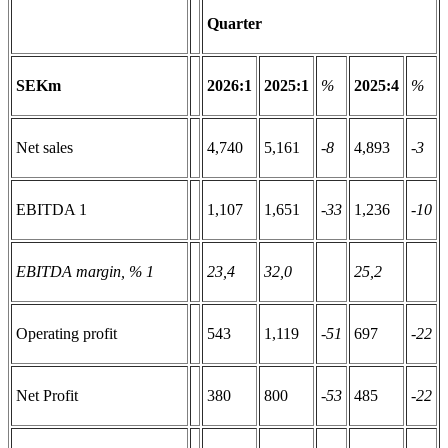
Quarter
SEKm
2026:1
2025:1
%
2025:4
%
Net sales
4,740
5,161
-8
4,893
-3
EBITDA 1
1,107
1,651
-33
1,236
-10
EBITDA margin, %
1
23,4
32,0
25,2
Operating profit
543
1,119
-51
697
-22
Net Profit
380
800
-53
485
-22