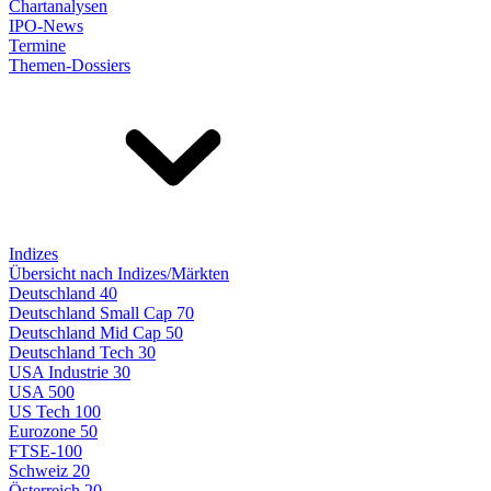
Chartanalysen
IPO-News
Termine
Themen-Dossiers
Indizes
Übersicht nach Indizes/Märkten
Deutschland 40
Deutschland Small Cap 70
Deutschland Mid Cap 50
Deutschland Tech 30
USA Industrie 30
USA 500
US Tech 100
Eurozone 50
FTSE-100
Schweiz 20
Österreich 20