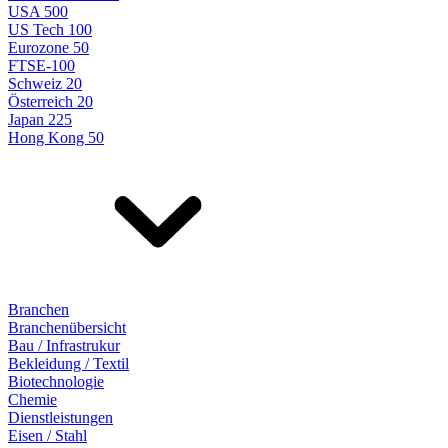
USA 500
US Tech 100
Eurozone 50
FTSE-100
Schweiz 20
Österreich 20
Japan 225
Hong Kong 50
Branchen
Branchenübersicht
Bau / Infrastrukur
Bekleidung / Textil
Biotechnologie
Chemie
Dienstleistungen
Eisen / Stahl