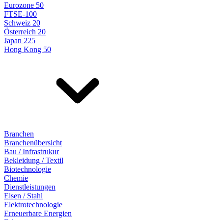
Eurozone 50
FTSE-100
Schweiz 20
Österreich 20
Japan 225
Hong Kong 50
Branchen
Branchenübersicht
Bau / Infrastrukur
Bekleidung / Textil
Biotechnologie
Chemie
Dienstleistungen
Eisen / Stahl
Elektrotechnologie
Erneuerbare Energien