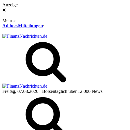
Anzeige
❌
Mehr »
Ad hoc-Mitteilungen
:
Freitag, 07.08.2026
- Börsentäglich über 12.000 News