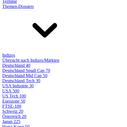
Termine
Themen-Dossiers
Indizes
Übersicht nach Indizes/Märkten
Deutschland 40
Deutschland Small Cap 70
Deutschland Mid Cap 50
Deutschland Tech 30
USA Industrie 30
USA 500
US Tech 100
Eurozone 50
FTSE-100
Schweiz 20
Österreich 20
Japan 225
Hong Kong 50