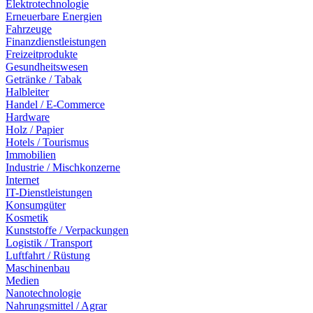
Elektrotechnologie
Erneuerbare Energien
Fahrzeuge
Finanzdienstleistungen
Freizeitprodukte
Gesundheitswesen
Getränke / Tabak
Halbleiter
Handel / E-Commerce
Hardware
Holz / Papier
Hotels / Tourismus
Immobilien
Industrie / Mischkonzerne
Internet
IT-Dienstleistungen
Konsumgüter
Kosmetik
Kunststoffe / Verpackungen
Logistik / Transport
Luftfahrt / Rüstung
Maschinenbau
Medien
Nanotechnologie
Nahrungsmittel / Agrar