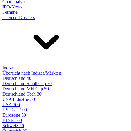
Chartanalysen
IPO-News
Termine
Themen-Dossiers
Indizes
Übersicht nach Indizes/Märkten
Deutschland 40
Deutschland Small Cap 70
Deutschland Mid Cap 50
Deutschland Tech 30
USA Industrie 30
USA 500
US Tech 100
Eurozone 50
FTSE-100
Schweiz 20
Österreich 20