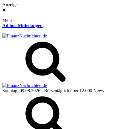
Anzeige
❌
Mehr »
Ad hoc-Mitteilungen
:
Sonntag, 09.08.2026
- Börsentäglich über 12.000 News