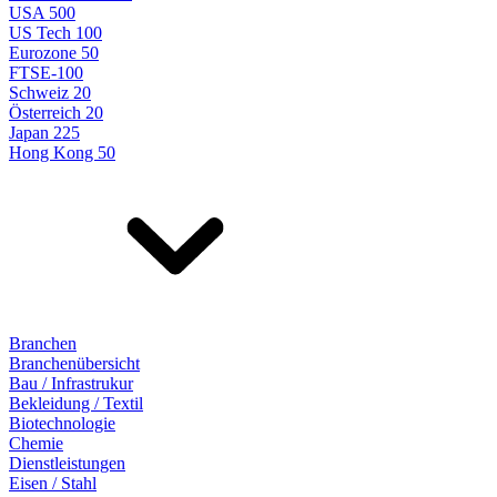
USA 500
US Tech 100
Eurozone 50
FTSE-100
Schweiz 20
Österreich 20
Japan 225
Hong Kong 50
Branchen
Branchenübersicht
Bau / Infrastrukur
Bekleidung / Textil
Biotechnologie
Chemie
Dienstleistungen
Eisen / Stahl