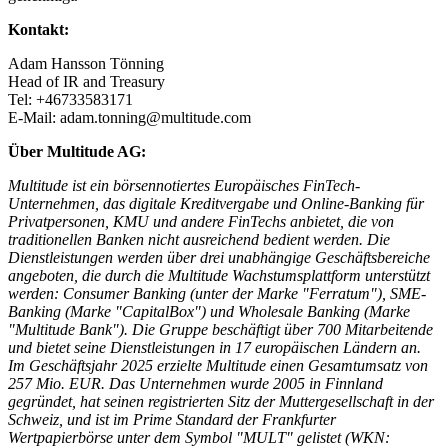
Kontakt:
Adam Hansson Tönning
Head of IR and Treasury
Tel: +46733583171
E-Mail: adam.tonning@multitude.com
Über Multitude AG
:
Multitude ist ein börsennotiertes Europäisches FinTech-
Unternehmen, das digitale Kreditvergabe und Online-Banking für
Privatpersonen, KMU und andere FinTechs anbietet, die von
traditionellen Banken nicht ausreichend bedient werden. Die
Dienstleistungen werden über drei unabhängige Geschäftsbereiche
angeboten, die durch die Multitude Wachstumsplattform unterstützt
werden: Consumer Banking (unter der Marke "Ferratum"), SME-
Banking (Marke "CapitalBox") und Wholesale Banking (Marke
"Multitude Bank"). Die Gruppe beschäftigt über 700 Mitarbeitende
und bietet seine Dienstleistungen in 17 europäischen Ländern an.
Im Geschäftsjahr 2025 erzielte Multitude einen Gesamtumsatz von
257 Mio. EUR. Das Unternehmen wurde 2005 in Finnland
gegründet, hat seinen registrierten Sitz der Muttergesellschaft in der
Schweiz, und ist im Prime Standard der Frankfurter
Wertpapierbörse unter dem Symbol "MULT" gelistet (WKN: