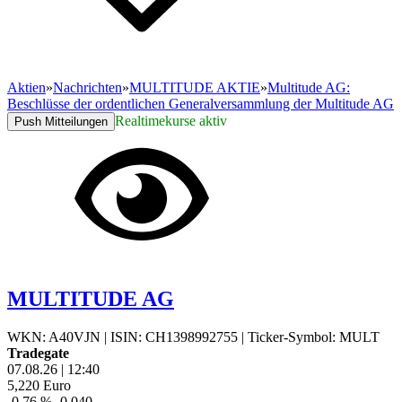
Aktien
»
Nachrichten
»
MULTITUDE AKTIE
»
Multitude AG:
Beschlüsse der ordentlichen Generalversammlung der Multitude AG
Realtimekurse aktiv
Push Mitteilungen
MULTITUDE AG
WKN: A40VJN
|
ISIN: CH1398992755
|
Ticker-Symbol: MULT
Tradegate
07.08.26
|
12:40
5,220
Euro
-0,76 %
-0,040