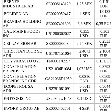
BERNER
0,1151
SE0006143129
1,25 SEK
INDUSTRIER AB
EUR
1,0133
BOLIDEN AB
SE0020050417
11 SEK
EUR
BRAVIDA HOLDING
SE0007491303
3,8 SEK
0,35 EU
AB
CAL-MAINE FOODS
0,355
0,303
US1280302027
INC
USD
EUR
0,2533
CELLAVISION AB
SE0000683484
2,75 SEK
EUR
CHRISTIAN DIOR SE
2,4673
2,1064
US1707151064
ADR
USD
EUR
CITYVARASTO OYJ
FI4000176557
-
0,11 EU
CONSTELLATION
0,8793
US21036P1084
1,03 USD
BRANDS INC
EUR
CONSTELLATION
0,0816
0,0509
CA21036D1050
BRANDS INC CDR
CAD
EUR
ECOPETROL SA
0,6611
0,5644
US2791581091
ADR
USD
EUR
0,0853
ENTEGRIS INC
US29362U1043
0,1 USD
EUR
0,3684
EWORK GROUP AB
SE0002402701
4 SEK
EUR