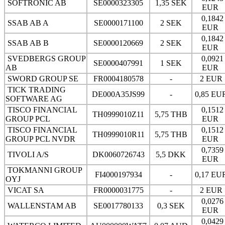
SOFTRONIC AB
SE0000323305
1,35 SEK
EUR
0,1842
SSAB AB A
SE0000171100
2 SEK
EUR
0,1842
SSAB AB B
SE0000120669
2 SEK
EUR
SVEDBERGS GROUP
0,0921
SE0000407991
1 SEK
AB
EUR
SWORD GROUP SE
FR0004180578
-
2 EUR
TICK TRADING
DE000A35JS99
-
0,85 EU
SOFTWARE AG
TISCO FINANCIAL
0,1512
TH0999010Z11
5,75 THB
GROUP PCL
EUR
TISCO FINANCIAL
0,1512
TH0999010R11
5,75 THB
GROUP PCL NVDR
EUR
0,7359
TIVOLI A/S
DK0060726743
5,5 DKK
EUR
TOKMANNI GROUP
FI4000197934
-
0,17 EU
OYJ
VICAT SA
FR0000031775
-
2 EUR
0,0276
WALLENSTAM AB
SE0017780133
0,3 SEK
EUR
0,0429