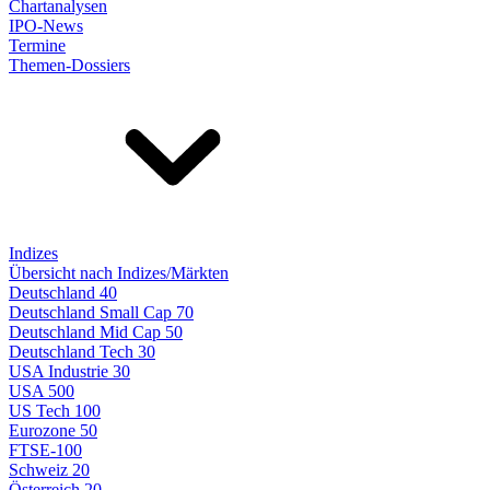
Chartanalysen
IPO-News
Termine
Themen-Dossiers
Indizes
Übersicht nach Indizes/Märkten
Deutschland 40
Deutschland Small Cap 70
Deutschland Mid Cap 50
Deutschland Tech 30
USA Industrie 30
USA 500
US Tech 100
Eurozone 50
FTSE-100
Schweiz 20
Österreich 20