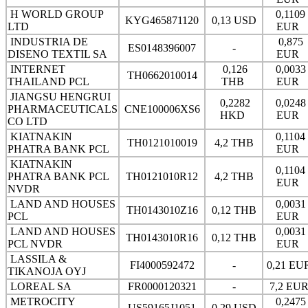
H WORLD GROUP
0,1109
KYG465871120
0,13 USD
LTD
EUR
INDUSTRIA DE
0,875
ES0148396007
-
DISENO TEXTIL SA
EUR
INTERNET
0,126
0,0033
TH0662010014
THAILAND PCL
THB
EUR
JIANGSU HENGRUI
0,2282
0,0248
PHARMACEUTICALS
CNE100006XS6
HKD
EUR
CO LTD
KIATNAKIN
0,1104
TH0121010019
4,2 THB
PHATRA BANK PCL
EUR
KIATNAKIN
0,1104
PHATRA BANK PCL
TH0121010R12
4,2 THB
EUR
NVDR
LAND AND HOUSES
0,0031
TH0143010Z16
0,12 THB
PCL
EUR
LAND AND HOUSES
0,0031
TH0143010R16
0,12 THB
PCL NVDR
EUR
LASSILA &
FI4000592472
-
0,21 EU
TIKANOJA OYJ
LOREAL SA
FR0000120321
-
7,2 EU
METROCITY
0,2475
US59165J1051
0,29 USD