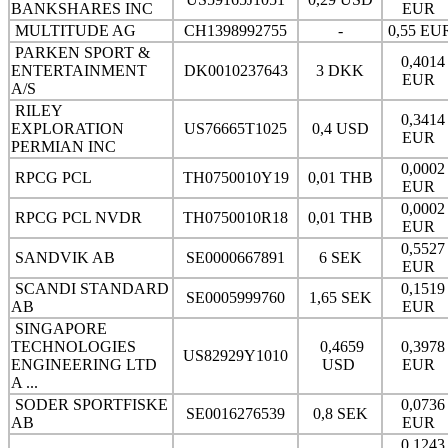
BANKSHARES INC
EUR
MULTITUDE AG
CH1398992755
-
0,55 EU
PARKEN SPORT &
0,4014
ENTERTAINMENT
DK0010237643
3 DKK
EUR
A/S
RILEY
0,3414
EXPLORATION
US76665T1025
0,4 USD
EUR
PERMIAN INC
0,0002
RPCG PCL
TH0750010Y19
0,01 THB
EUR
0,0002
RPCG PCL NVDR
TH0750010R18
0,01 THB
EUR
0,5527
SANDVIK AB
SE0000667891
6 SEK
EUR
SCANDI STANDARD
0,1519
SE0005999760
1,65 SEK
AB
EUR
SINGAPORE
TECHNOLOGIES
0,4659
0,3978
US82929Y1010
ENGINEERING LTD
USD
EUR
A ...
SODER SPORTFISKE
0,0736
SE0016276539
0,8 SEK
AB
EUR
0,1243