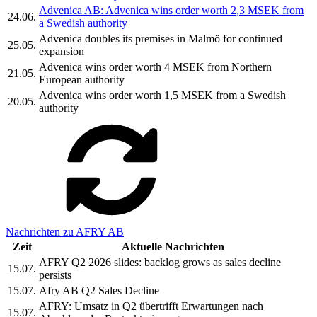
Advenica AB: Advenica wins order worth 2,3 MSEK from
24.06.
a Swedish authority
Advenica doubles its premises in Malmö for continued
25.05.
expansion
Advenica wins order worth 4 MSEK from Northern
21.05.
European authority
Advenica wins order worth 1,5 MSEK from a Swedish
20.05.
authority
Nachrichten zu AFRY AB
Zeit
Aktuelle Nachrichten
AFRY Q2 2026 slides: backlog grows as sales decline
15.07.
persists
15.07.
Afry AB Q2 Sales Decline
AFRY: Umsatz in Q2 übertrifft Erwartungen nach
15.07.