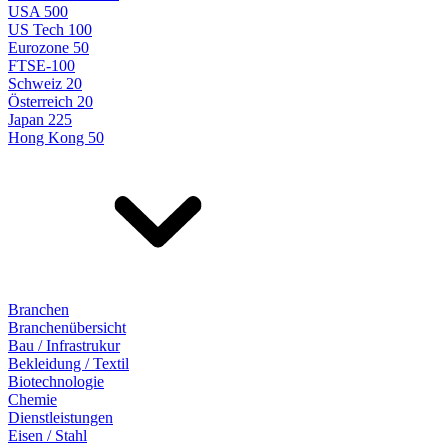
USA 500
US Tech 100
Eurozone 50
FTSE-100
Schweiz 20
Österreich 20
Japan 225
Hong Kong 50
Branchen
Branchenübersicht
Bau / Infrastrukur
Bekleidung / Textil
Biotechnologie
Chemie
Dienstleistungen
Eisen / Stahl