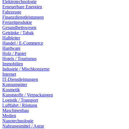
Elektrotechnologie
Erneuerbare Energien
Fahrzeuge
Finanzdienstleistungen
Freizeitprodukte
Gesundheitswesen
Getränke / Tabak
Halbleiter
Handel / E-Commerce
Hardware
Holz / Papier
Hotels / Tourismus
Immobilien
Industrie / Mischkonzerne
Internet
IT-Dienstleistungen
Konsumgüter
Kosmetik
Kunststoffe / Verpackungen
Logistik / Transport
Luftfahrt / Rüstung
Maschinenbau
Medien
Nanotechnologie
Nahrungsmittel / Agrar