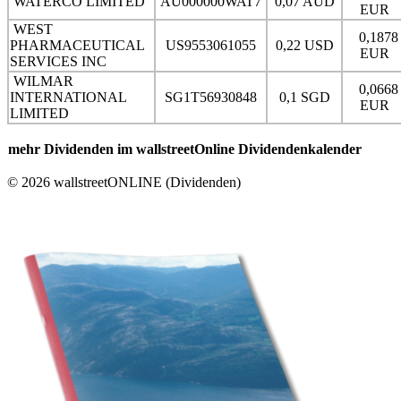
WATERCO LIMITED
AU000000WAT7
0,07 AUD
EUR
WEST
0,1878
PHARMACEUTICAL
US9553061055
0,22 USD
EUR
SERVICES INC
WILMAR
0,0668
INTERNATIONAL
SG1T56930848
0,1 SGD
EUR
LIMITED
mehr Dividenden im wallstreetOnline Dividendenkalender
© 2026 wallstreetONLINE (Dividenden)