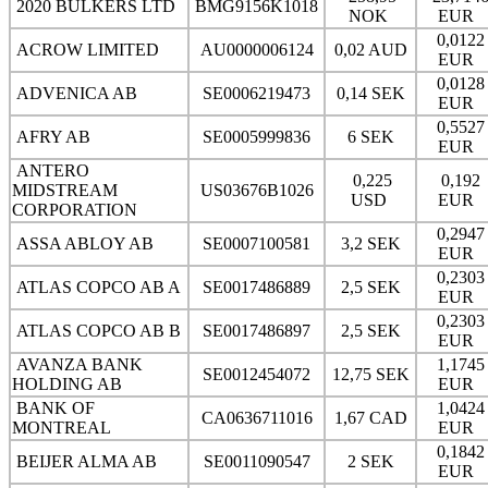
2020 BULKERS LTD
BMG9156K1018
NOK
EUR
0,0122
ACROW LIMITED
AU0000006124
0,02 AUD
EUR
0,0128
ADVENICA AB
SE0006219473
0,14 SEK
EUR
0,5527
AFRY AB
SE0005999836
6 SEK
EUR
ANTERO
0,225
0,192
MIDSTREAM
US03676B1026
USD
EUR
CORPORATION
0,2947
ASSA ABLOY AB
SE0007100581
3,2 SEK
EUR
0,2303
ATLAS COPCO AB A
SE0017486889
2,5 SEK
EUR
0,2303
ATLAS COPCO AB B
SE0017486897
2,5 SEK
EUR
AVANZA BANK
1,1745
SE0012454072
12,75 SEK
HOLDING AB
EUR
BANK OF
1,0424
CA0636711016
1,67 CAD
MONTREAL
EUR
0,1842
BEIJER ALMA AB
SE0011090547
2 SEK
EUR