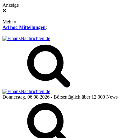
Anzeige
❌
Mehr »
Ad hoc-Mitteilungen
:
Donnerstag, 06.08.2026
- Börsentäglich über 12.000 News